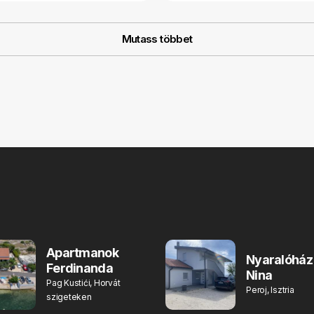
Mutass többet
Apartmanok
Nyaralóház
Ferdinanda
Nina
Pag Kustići, Horvát
Peroj, Isztria
szigeteken