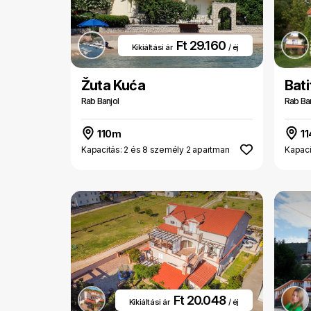
Ft 29.160
Kikiáltási ár
/ éj
Žuta Kuća
Bat
Rab Banjol
Rab Ban
110m
1
Kapacitás: 2 és 8 személy 2 apartman
Kapaci
Ft 20.048
Kikiáltási ár
/ éj