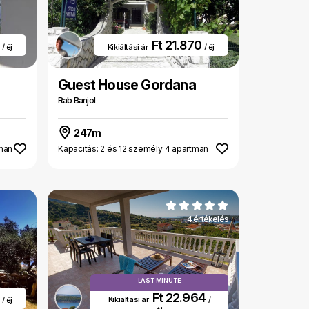
0
Ft 21.870
/ éj
Kikiáltási ár
/ éj
Guest House Gordana
Rab Banjol
247m
tman
Kapacitás: 2 és 12 személy 4 apartman
4 értékelés
LAST MINUTE
Ft 22.964
8
Kikiáltási ár
/
/ éj