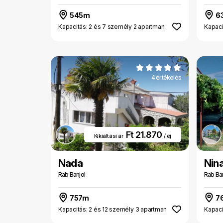
545m
6
Kapacitás: 2 és 7 személy 2 apartman
Kapaci
4 értékelés
Ft 21.870
Kikiáltási ár
/ éj
Nada
Nin
Rab Banjol
Rab Ban
757m
7
Kapacitás: 2 és 12 személy 3 apartman
Kapaci