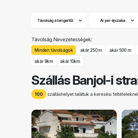
Távolság a tengertől
Ár per éjszaka
Távolság Nevezetességek:
Minden távolságok
akár 250 m
akár 500 m
akár 9km
akár 10km
Szállás Banjol-i str
100
szálláshelyet találtuk a keresési feltételek