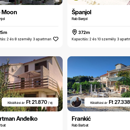
e Moon
Španjol
jol
Rab Banjol
25m
372m
tás: 2 és 8 személy 3 apartman
Kapacitás: 2 és 10 személy 3 apar
Ft 21.870
Ft 27.33
Kikiáltási ár
/ éj
Kikiáltási ár
rtman Anđelko
Frankić
rbat
Rab Barbat