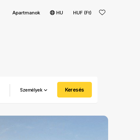
s
olítása
Apartmanok
HU
HUF (Ft)
Keresés
Személyek