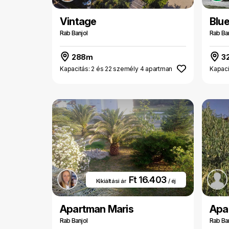
Vintage
Blu
Rab Banjol
Rab Ban
288m
3
Kapacitás: 2 és 22 személy 4 apartman
Kapaci
Ft 16.403
Kikiáltási ár
/ éj
Apartman Maris
Apa
Rab Banjol
Rab Ba