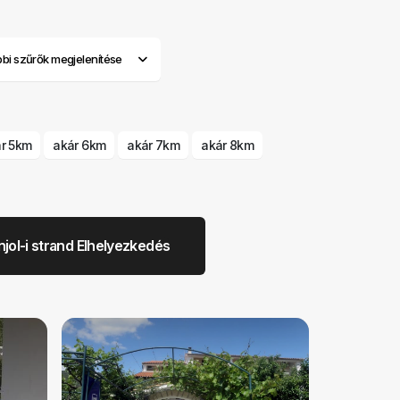
bi szűrők megjelenítése
r 5km
akár 6km
akár 7km
akár 8km
jol-i strand Elhelyezkedés