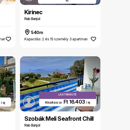
éj
Kirinec
Rab Banjol
540m
tman
Kapacitás: 2 és 15 személy 3 apartman
LAST MINUTE
Ft 16.403
8
Kikiáltási ár
/ éj
/ éj
Szobák Meli Seafront Chill
Rab Banjol