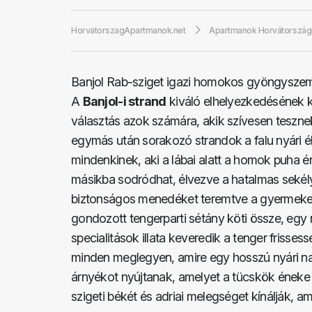
HorvatorszagApartmanok.net
Apartmanok Horvátorszá
Banjol Rab-sziget igazi homokos gyöngyszeme
A
Banjol-i strand
kiváló elhelyezkedésének k
választás azok számára, akik szívesen teszne
egymás után sorakozó strandok a falu nyári é
mindenkinek, aki a lábai alatt a homok puha é
másikba sodródhat, élvezve a hatalmas sekély 
biztonságos menedéket teremtve a gyermekek
gondozott tengerparti sétány köti össze, egy 
specialitások illata keveredik a tenger friss
minden meglegyen, amire egy hosszú nyári na
árnyékot nyújtanak, amelyet a tücskök éneke kí
szigeti békét és adriai melegséget kínálják, a