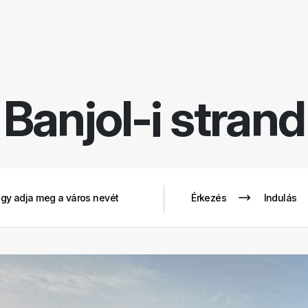
Rendezé
Szűrők eltáv
Banjol-i strand