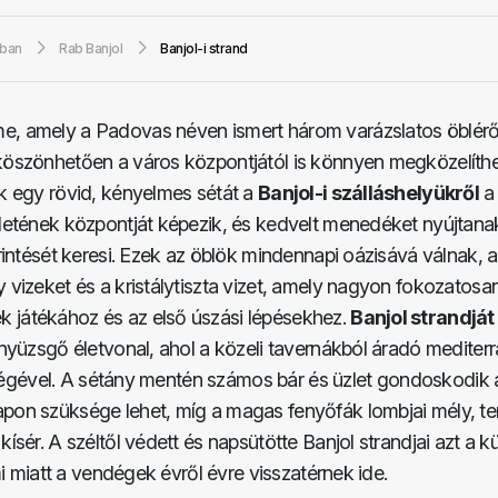
gban
Rab Banjol
Banjol-i strand
, amely a Padovas néven ismert három varázslatos öbléről
öszönhetően a város központjától is könnyen megközelíthető
k egy rövid, kényelmes sétát a
Banjol-i szálláshelyükről
a 
letének központját képezik, és kedvelt menedéket nyújtana
rintését keresi. Ezek az öblök mindennapi oázisává válnak, a
vizeket és a kristálytiszta vizet, amely nagyon fokozatosan
 játékához és az első úszási lépésekhez.
Banjol strandját
nyüzsgő életvonal, ahol a közeli tavernákból áradó mediter
ességével. A sétány mentén számos bár és üzlet gondoskodik 
pon szüksége lehet, míg a magas fenyőfák lombjai mély, t
sér. A széltől védett és napsütötte Banjol strandjai azt a k
mi miatt a vendégek évről évre visszatérnek ide.