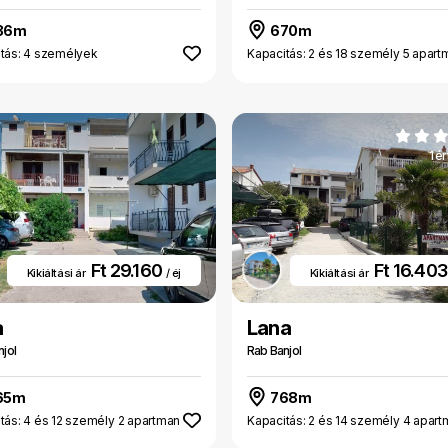
36m
670m
tás: 4 személyek
Kapacitás: 2 és 18 személy 5 apart
1 é
Ft 29.160
Ft 16.40
Kikiáltási ár
/ éj
Kikiáltási ár
a
Lana
jol
Rab Banjol
65m
768m
tás: 4 és 12 személy 2 apartman
Kapacitás: 2 és 14 személy 4 apar