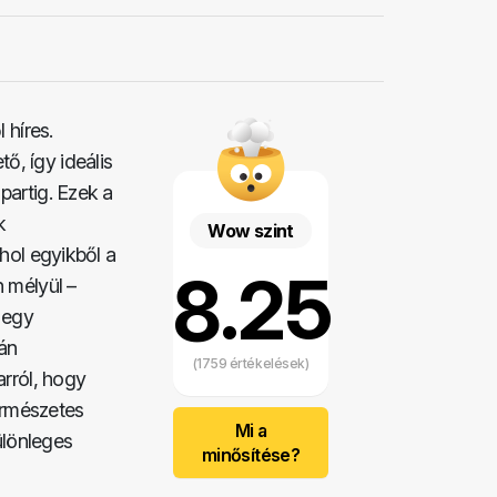
 híres.
, így ideális
partig. Ezek a
k
Wow szint
hol egyikből a
8.25
 mélyül –
egy
rán
(1759 értékelések)
arról, hogy
ermészetes
Mi a
ülönleges
minősítése?