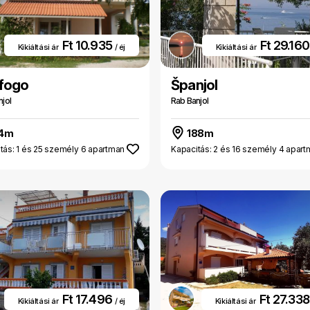
Ft 10.935
Ft 29.16
Kikiáltási ár
/ éj
Kikiáltási ár
ifogo
Španjol
jol
Rab Banjol
14m
188m
tás: 1 és 25 személy 6 apartman
Kapacitás: 2 és 16 személy 4 apar
Ft 17.496
Ft 27.33
Kikiáltási ár
/ éj
Kikiáltási ár