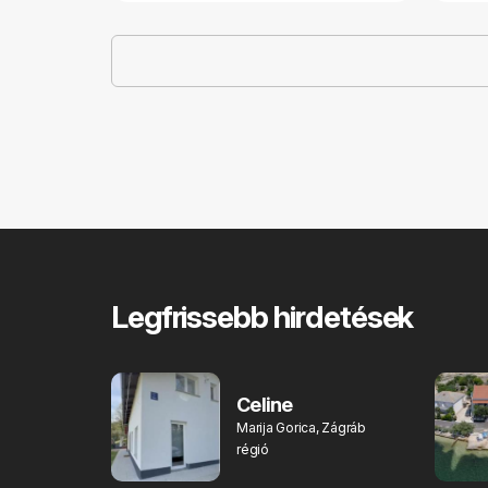
Legfrissebb hirdetések
Celine
Marija Gorica, Zágráb
régió