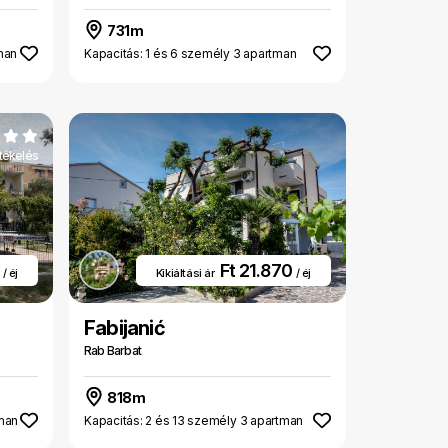
731m
man
Kapacitás: 1 és 6 személy 3 apartman
rtékelés
3
Ft 21.870
/ éj
Kikiáltási ár
/ éj
Fabijanić
Rab Barbat
818m
tman
Kapacitás: 2 és 13 személy 3 apartman