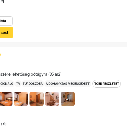
 éj
lista
esést
észére lehetőség pótágyra (35 m2)
ICIONÁLÓ
TV
FÜRDŐSZOBA
A DOHÁNYZÁS MEGENGEDETT
TÖBB RÉSZLETET
+1
/ éj