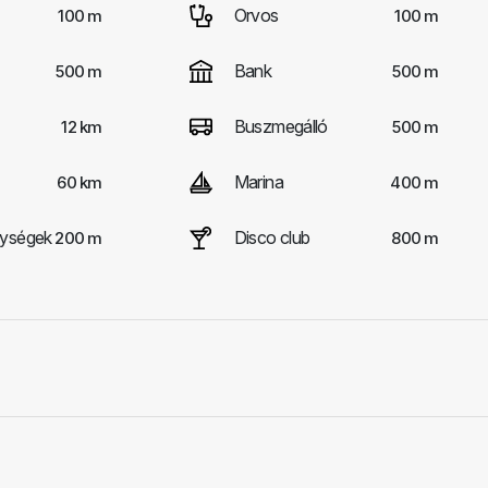
Orvos
100 m
100 m
Bank
500 m
500 m
Buszmegálló
12 km
500 m
Marina
60 km
400 m
nységek
Disco club
200 m
800 m