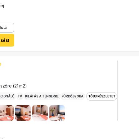
 éj
lista
esést
észére (21 m2)
ICIONÁLÓ
TV
KILÁTÁS A TENGERRE
FÜRDŐSZOBA
TÖBB RÉSZLETET