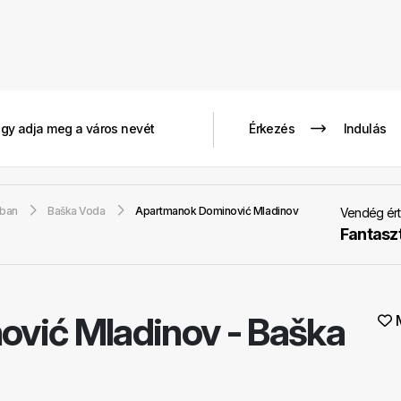
gban
Baška Voda
Apartmanok Dominović Mladinov
Vendég ért
Fantasz
ović Mladinov
-
Baška