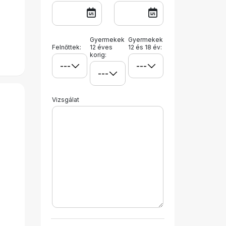
Gyermekek
Gyermekek
Felnőttek:
12 éves
12 és 18 év:
korig:
Vizsgálat