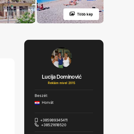
Több kép
Lucija Dominović
Reklám mivel 2015
Beszél:
Horvát
+385989345411
+38521618520