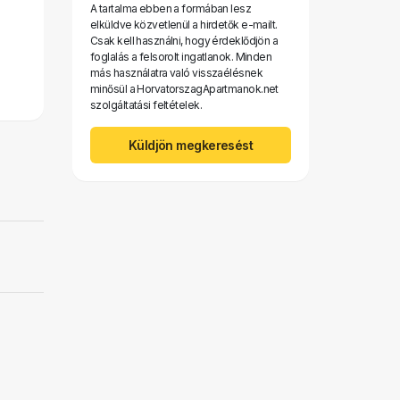
A tartalma ebben a formában lesz
elküldve közvetlenül a hirdetők e-mailt.
Csak kell használni, hogy érdeklődjön a
foglalás a felsorolt ​​ingatlanok. Minden
más használatra való visszaélésnek
minősül a HorvatorszagApartmanok.net
szolgáltatási feltételek.
Küldjön megkeresést