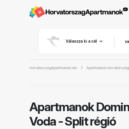
Válassza ki a cél
HorvatorszagApartmanok.net
Apartmanok Horvátorszá
Apartmanok Domin
Voda - Split régió