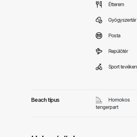
Étterem
Gyógyszertár
Posta
Repülőtér
Sport tevéke
Beach típus
Homokos
tengerpart