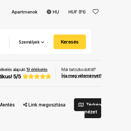
Apartmanok
HU
HUF (Ft)
Keresés
Személyek
ékelés alapuló
19
értékelés
Már tartózkodott itt?
Írja meg véleményét!
tikus!
5
/
5
Mentés
Link megosztása
Térkép
nézet