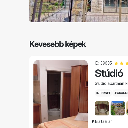
Kevesebb képek
ID: 39635
Stúdió
Stúdió apartman k
INTERNET
LÉGKOND
Kikiáltási ár