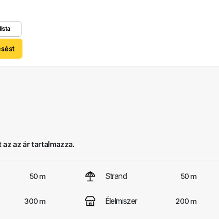
lista
esést
 az az ár tartalmazza.
Strand
50 m
50 m
Élelmiszer
300 m
200 m