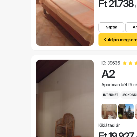
Ft 21.738
/
Naptár
Ár
Küldjön megker
ID: 39636
A2
Apartman két fő r
INTERNET
LÉGKOND
Kikiáltási ár
Ft 19.927