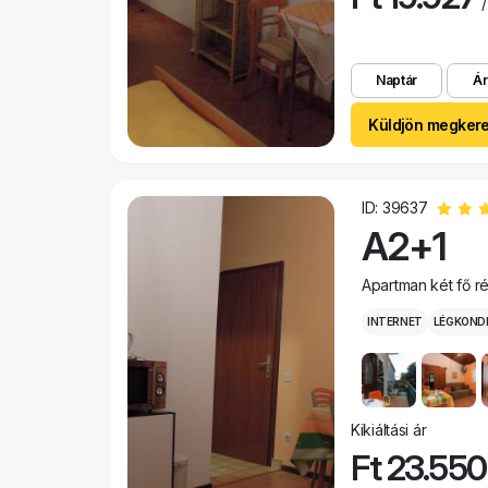
/
Naptár
Ár
Küldjön megker
ID: 39637
A2+1
Apartman két fő r
INTERNET
LÉGKOND
Kikiáltási ár
Ft 23.550