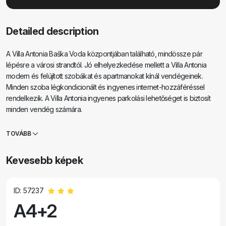
Detailed description
A Villa Antonia Baška Voda központjában található, mindössze pár
lépésre a városi strandtól. Jó elhelyezkedése mellett a Villa Antonia
modern és felújított szobákat és apartmanokat kínál vendégeinek.
Minden szoba légkondicionált és ingyenes internet-hozzáféréssel
rendelkezik. A Villa Antonia ingyenes parkolási lehetőséget is biztosít
minden vendég számára.
TOVÁBB
Kevesebb képek
ID: 57237
A4+2