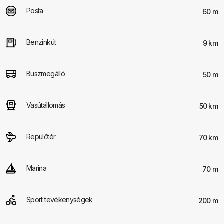
Posta
60 m
Benzinkút
9 km
Buszmegálló
50 m
Vasútállomás
50 km
Repülőtér
70 km
Marina
70 m
Sport tevékenységek
200 m