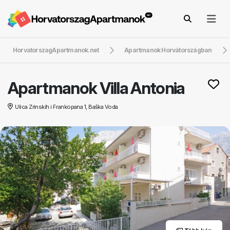
HorvatorszagApartmanok.net
Apartmanok Horvátországban
Apartmanok Villa Antonia
Ulica Zrinskih i Frankopana 1, Baška Voda