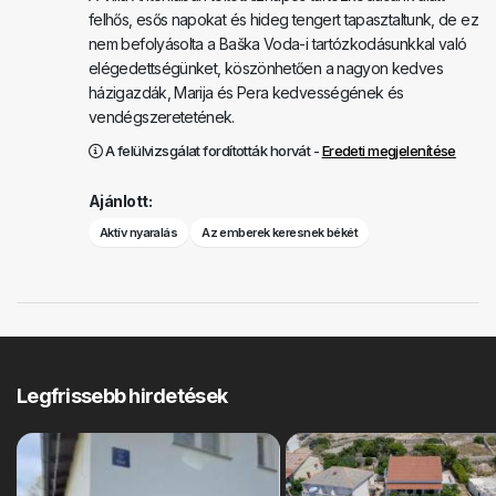
felhős, esős napokat és hideg tengert tapasztaltunk, de ez
nem befolyásolta a Baška Voda-i tartózkodásunkkal való
elégedettségünket, köszönhetően a nagyon kedves
házigazdák, Marija és Pera kedvességének és
vendégszeretetének.
A felülvizsgálat fordították horvát -
Eredeti megjelenítése
Ajánlott:
Aktív nyaralás
Az emberek keresnek békét
Legfrissebb hirdetések