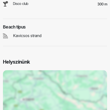
Disco club
300 m
Beach típus
Kavicsos strand
Helyszínünk