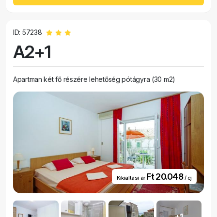
ID: 57238
A2+1
Apartman két fő részére lehetőség pótágyra (30 m2)
Ft 20.048
Kikiáltási ár
/ éj
+1