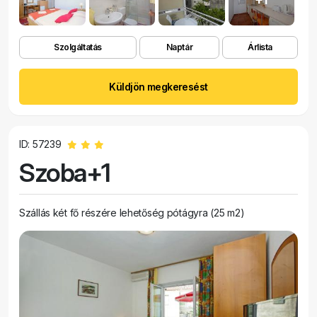
Szolgáltatás
Naptár
Árlista
Küldjön megkeresést
ID: 57239
Szoba+1
Szállás két fő részére lehetőség pótágyra (25 m2)