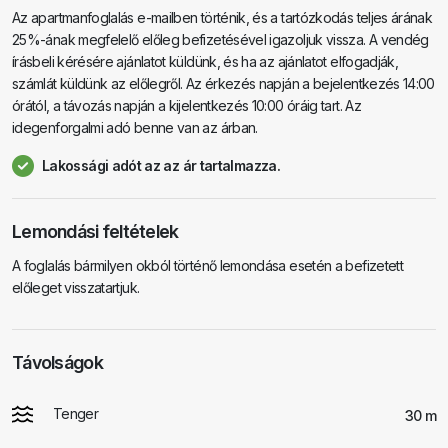
Az apartmanfoglalás e-mailben történik, és a tartózkodás teljes árának
25%-ának megfelelő előleg befizetésével igazoljuk vissza. A vendég
írásbeli kérésére ajánlatot küldünk, és ha az ajánlatot elfogadják,
számlát küldünk az előlegről. Az érkezés napján a bejelentkezés 14:00
órától, a távozás napján a kijelentkezés 10:00 óráig tart. Az
idegenforgalmi adó benne van az árban.
Lakossági adót az az ár tartalmazza.
Lemondási feltételek
A foglalás bármilyen okból történő lemondása esetén a befizetett
előleget visszatartjuk.
Távolságok
Tenger
30 m