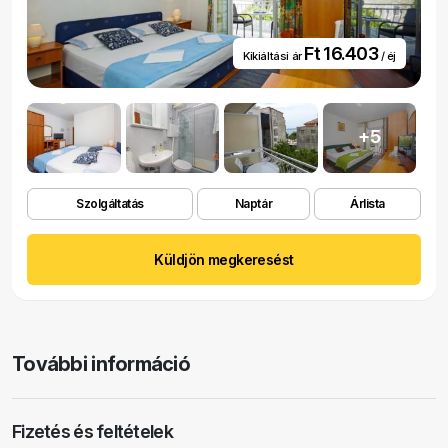
Ft 16.403
Kikiáltási ár
/ éj
+5
Szolgáltatás
Naptár
Árlista
Küldjön megkeresést
További információ
Fizetés és feltételek