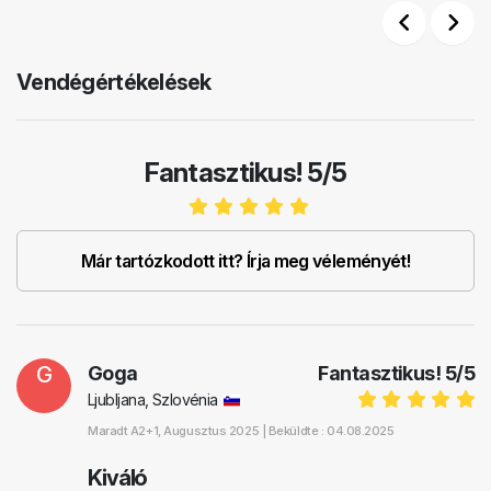
Previous
Next
Vendégértékelések
Fantasztikus! 5/5
Már tartózkodott itt? Írja meg véleményét!
G
Goga
Fantasztikus!
5
/
5
Ljubljana, Szlovénia
Maradt
A2+1
, Augusztus 2025 |
Beküldte : 04.08.2025
Kiváló