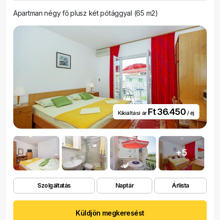
Apartman négy fő plusz két pótággyal (65 m2)
Ft 36.450
Kikiáltási ár
/ éj
+5
Szolgáltatás
Naptár
Árlista
Küldjön megkeresést