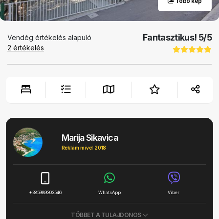
Több kép
Fantasztikus!
5
/5
Vendég értékelés alapuló
2
értékelés
Marija Sikavica
Reklám mivel 2018
+385989303546
WhatsApp
Viber
TÖBBET A TULAJDONOS