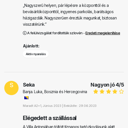
„Nagyszerű helyen, pár lépésre a központtól és a
bevásárlóközponttól, ingyenes parkolás, barátságos
házigazdák. Nagyszerűen éreztük magunkat, biztosan
visszatérünk.”
A felülvizsgálat fordították szlovén -
Eredeti megjelenítése
Ajánlott:
Aktív nyaralás
S
Seka
Nagyon jó
4
/
5
Banja. Luka, Bosznia és Hercegovina
Maradt
A2+1
, Június 2023 |
Beküldte : 29.06.2023
Elégedett a szállással
A Villa Antoniában töltött tíznapos tartózkodásunk alatt