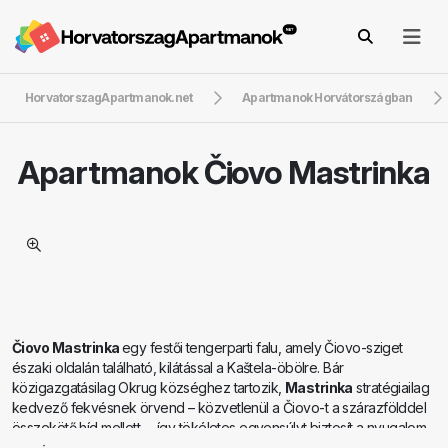
HorvatorszagApartmanok.net
Apartmanok Horvátországban
Apartmanok
Čiovo Mastrinka
Čiovo Mastrinka
egy festői tengerparti falu, amely Čiovo-sziget
északi oldalán található, kilátással a Kaštela-öbölre. Bár
közigazgatásilag Okrug községhez tartozik,
Mastrinka
stratégiailag
kedvező fekvésnek örvend – közvetlenül a Čiovo-t a szárazfölddel
összekötő híd mellett –, így tökéletes egyensúlyt biztosít a nyugalom
és a közeli Trogir kiváló megközelíthetősége között.
Az