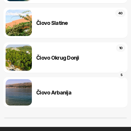
40
Čiovo Slatine
10
Čiovo Okrug Donji
5
Čiovo Arbanija