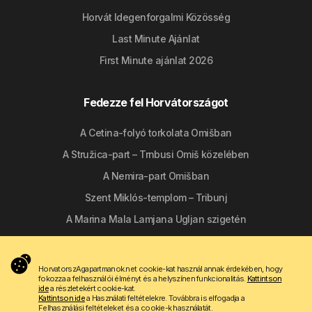
Horvát Idegenforgalmi Közösség
Last Minute Ajánlat
First Minute ajánlat 2026
Fedezze fel Horvátországot
A Cetina-folyó torkolata Omišban
A Stružica-part – Trnbusi Omiš közelében
A Nemira-part Omišban
Szent Miklós-templom – Tribunj
A Marina Mala Lamjana Ugljan szigetén
Kövessen minket
HorvatorszAgapartmanok.net cookie-kat használ annak érdekében, hogy
fokozza a felhasználói élményt és a helyszínen funkcionalitás.
Kattintson
ide
a részletekért cookie-kat.
Kattintson ide
a Használati feltételekre. Továbbra is elfogadja a
Felhasználási feltételeket és a cookie-k használatát.