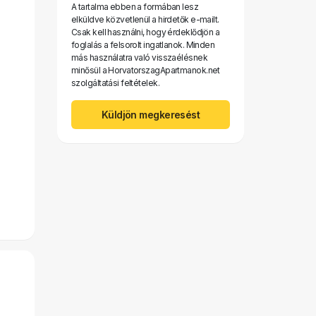
A tartalma ebben a formában lesz
elküldve közvetlenül a hirdetők e-mailt.
Csak kell használni, hogy érdeklődjön a
foglalás a felsorolt ​​ingatlanok. Minden
más használatra való visszaélésnek
minősül a HorvatorszagApartmanok.net
szolgáltatási feltételek.
Küldjön megkeresést