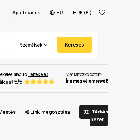
Apartmanok
HU
HUF (Ft)
Keresés
Személyek
ékelés alapuló
1
értékelés
Már tartózkodott itt?
Írja meg véleményét!
tikus!
5
/
5
Mentés
Link megosztása
Térkép
nézet