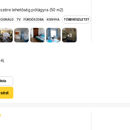
észére lehetőség pótágyra (50 m2)
ICIONÁLÓ
TV
FÜRDŐSZOBA
KONYHA
TÖBB RÉSZLETET
+3
 éj
lista
esést