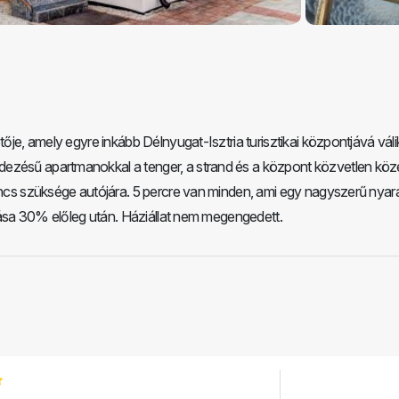
tője, amely egyre inkább Délnyugat-Isztria turisztikai központjává váli
dezésű apartmanokkal a tenger, a strand és a központ közvetlen köz
nincs szüksége autójára. 5 percre van minden, ami egy nagyszerű nya
zolása 30% előleg után. Háziállat nem megengedett.