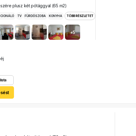
észére plusz két pótággyal (65 m2)
ICIONÁLÓ
TV
FÜRDŐSZOBA
KONYHA
TÖBB RÉSZLETET
+5
 éj
lista
esést