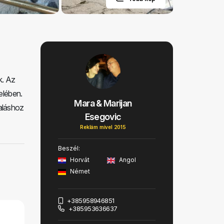
k. Az
elében.
Mara & Marijan
raláshoz
Esegovic
Reklám mivel 2015
Beszél:
Horvát
Angol
Német
+385958946851
+385953636637