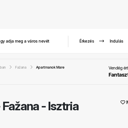
gban
Fažana
Apartmanok Mare
Vendég ért
Fantasz
-
Fažana - Isztria