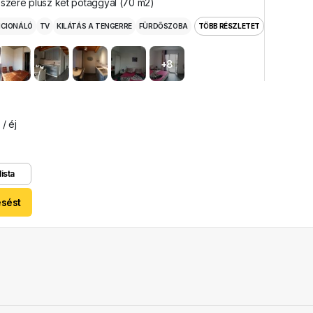
észére plusz két pótággyal (70 m2)
ICIONÁLÓ
TV
KILÁTÁS A TENGERRE
FÜRDŐSZOBA
TÖBB RÉSZLETET
+8
5
/ éj
lista
esést