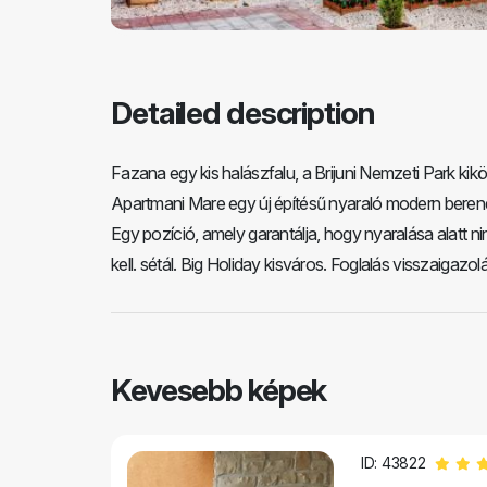
Detailed description
Fazana egy kis halászfalu, a Brijuni Nemzeti Park kikö
Apartmani Mare egy új építésű nyaraló modern beren
Egy pozíció, amely garantálja, hogy nyaralása alatt 
kell. sétál. Big Holiday kisváros. Foglalás visszaiga
Kevesebb képek
ID: 43822