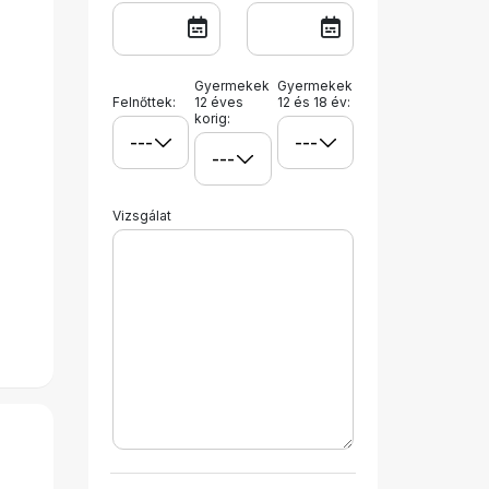
Gyermekek
Gyermekek
Felnőttek:
12 éves
12 és 18 év:
korig:
Vizsgálat