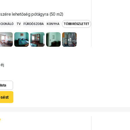
észére lehetőség pótágyra (50 m2)
ICIONÁLÓ
TV
FÜRDŐSZOBA
KONYHA
TÖBB RÉSZLETET
+1
 éj
lista
esést