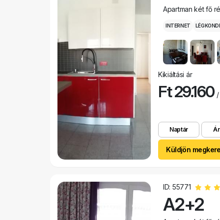
Apartman két fő r
INTERNET
LÉGKOND
Kikiáltási ár
Ft 29.160
/
Naptár
Ár
Küldjön megker
ID: 55771
A2+2