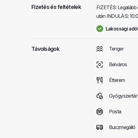
Fizetés és feltételek
FIZETÉS: Legalább é
után INDULÁS: 10:0
Lakossági adót
Távolságok
Tenger
Belváros
Étterem
Gyógyszertár
Posta
Buszmegálló