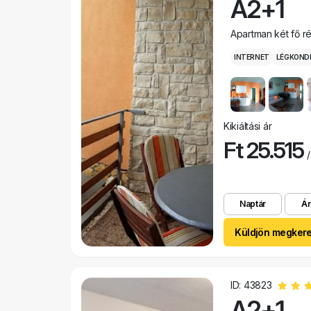
A2+1
Apartman két fő r
INTERNET
LÉGKOND
Kikiáltási ár
Ft 25.515
/
Naptár
Ár
Küldjön megker
ID: 43823
A2+1