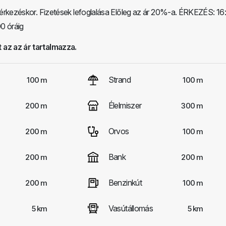
rkezéskor. Fizetések lefoglalása Előleg az ár 20%-a. ÉRKEZÉS: 16
0 óráig
 az az ár tartalmazza.
Strand
100 m
100 m
Élelmiszer
200 m
300 m
Orvos
200 m
100 m
Bank
200 m
200 m
Benzinkút
200 m
100 m
Vasútállomás
5 km
5 km