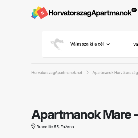
Válassza ki a cél
HorvatorszagApartmanok.net
Apartmanok Horvátorszá
Apartmanok Mare
Brace Ilic 55, Fažana