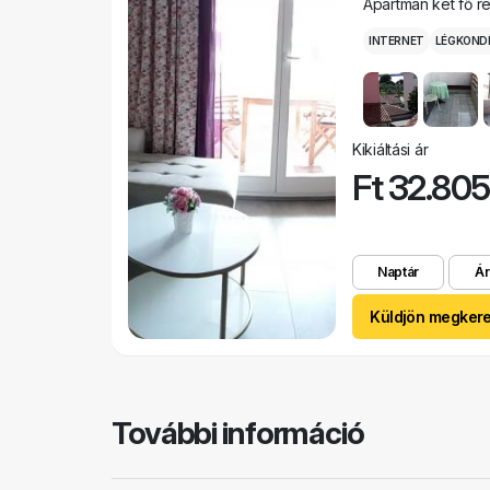
Apartman két fő r
INTERNET
LÉGKOND
Kikiáltási ár
Ft 32.80
Naptár
Ár
Küldjön megker
További információ