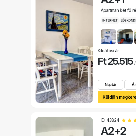
Apartman két fő r
INTERNET
LÉGKOND
Kikiáltási ár
Ft 25.515
/
Naptár
Ár
Küldjön megker
ID: 43824
A2+2