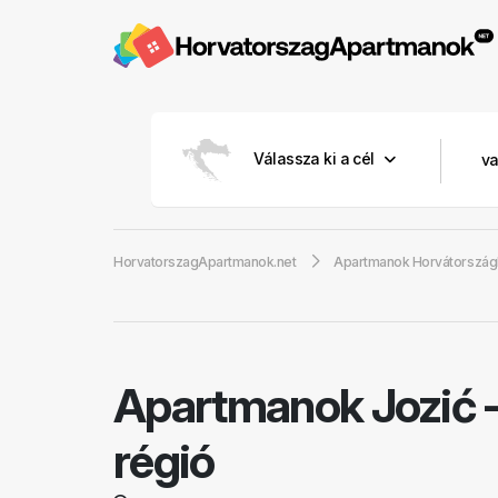
Válassza ki a cél
HorvatorszagApartmanok.net
Apartmanok Horvátorszá
Apartmanok Jozić
régió