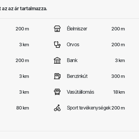
 az az ár tartalmazza.
Élelmiszer
200 m
200 m
Orvos
3 km
200 m
Bank
200 m
3 km
Benzinkút
3 km
300 m
Vasútállomás
3 km
18 km
Sport tevékenységek
80 km
200 m