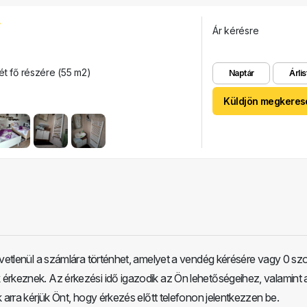
Ár kérésre
ét fő részére (55 m2)
Naptár
Árlis
Küldjön megkeres
zvetlenül a számlára történhet, amelyet a vendég kérésére vagy 0 s
érkeznek. Az érkezési idő igazodik az Ön lehetőségeihez, valamint 
k arra kérjük Önt, hogy érkezés előtt telefonon jelentkezzen be.