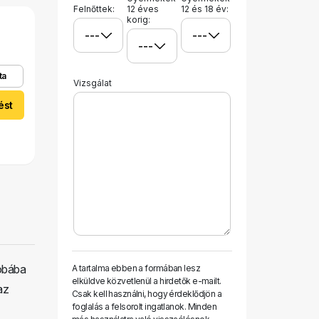
Felnőttek:
12 éves
12 és 18 év:
korig:
ta
Vizsgálat
ést
zobába
A tartalma ebben a formában lesz
elküldve közvetlenül a hirdetők e-mailt.
az
Csak kell használni, hogy érdeklődjön a
foglalás a felsorolt ​​ingatlanok. Minden