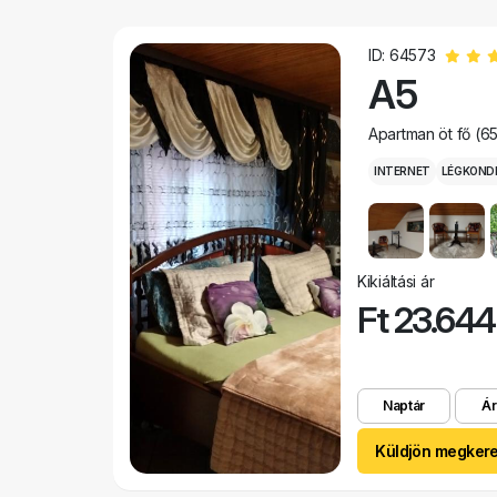
ID: 64573
A5
Apartman öt fő (6
INTERNET
LÉGKOND
Kikiáltási ár
Ft 23.644
Naptár
Ár
Küldjön megker