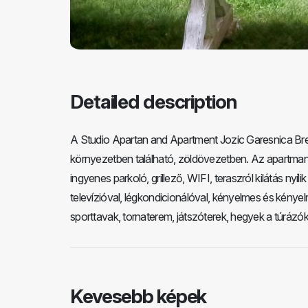
Detailed description
A Studio Apartan and Apartment Jozic Garesnica Bres
környezetben található, zöldövezetben. Az apartmanok
ingyenes parkoló, grillező, WIFI, teraszról kilátás nyí
televízióval, légkondicionálóval, kényelmes és kény
sporttavak, tornaterem, játszóterek, hegyek a túráz
Kevesebb képek