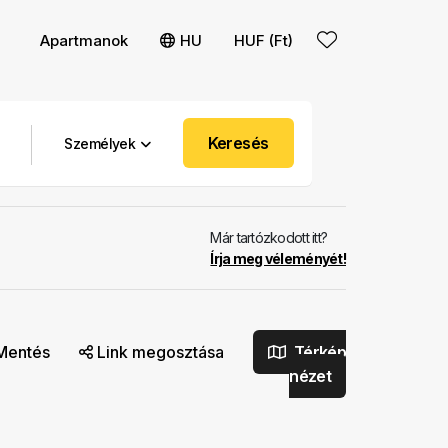
Apartmanok
HU
HUF (Ft)
Keresés
Személyek
Már tartózkodott itt?
Írja meg véleményét!
Mentés
Link megosztása
Térkép
nézet