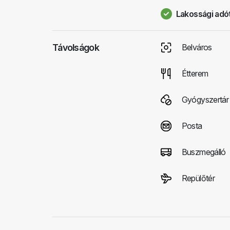
Lakossági adót
Távolságok
Belváros
Étterem
Gyógyszertár
Posta
Buszmegálló
Repülőtér