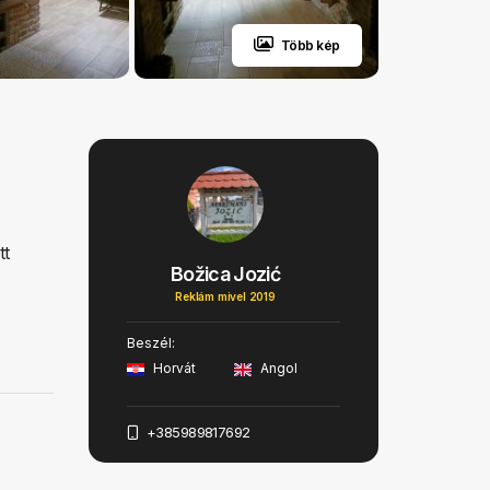
Több kép
tt
Božica Jozić
Reklám mivel 2019
Beszél:
Horvát
Angol
+385989817692