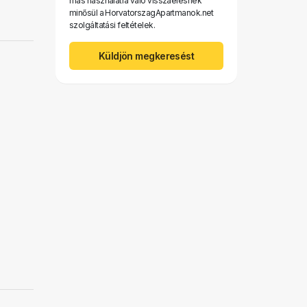
más használatra való visszaélésnek
minősül a HorvatorszagApartmanok.net
szolgáltatási feltételek.
Küldjön megkeresést