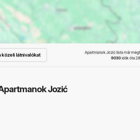
Apartmanok Jozić lista már megt
közeli látnivalókat
9030
idők óta 28
 Apartmanok Jozić