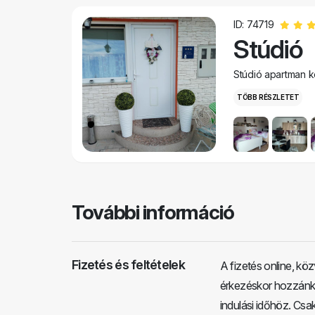
ID: 74719
Stúdió
Stúdió apartman k
TÖBB RÉSZLETET
További információ
Fizetés és feltételek
A fizetés online, kö
érkezéskor hozzánk 
indulási időhöz. Csa