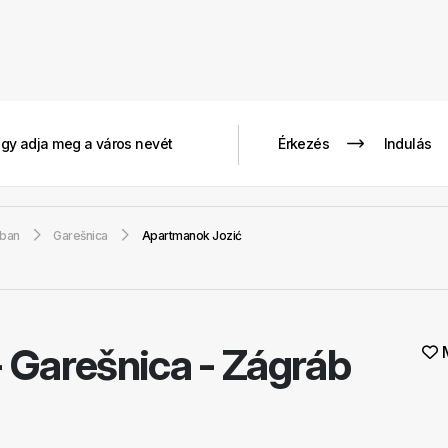
gban
Garešnica
Apartmanok Jozić
-
Garešnica - Zágráb