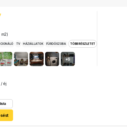
5 m2)
ICIONÁLÓ
TV
HÁZIÁLLATOK
FÜRDŐSZOBA
TÖBB RÉSZLETET
+6
/ éj
lista
esést