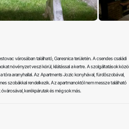
tovac városában található, Garesnica területén. A csendes családi
at növényzet veszi körül, kilátással a kertre. A szolgáltatások közö
lik a tóra aranyhallal. Az Apartments Jozic konyhával, fürdőszobával,
elmes szobákkal rendelkezik. Az apartmanoktól nem messze található
ók óvárosával, kerékpárutak és még sok más.