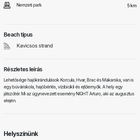
Nemzeti park
5 km
Beach típus
Kavicsos strand
Részletes leírás
Lehetősége hajókirándulások Korcula, Hvar, Brac és Makarska, van is
egy búváriskola, hajóbérlés, vízibicikli és ejtőernyők. A hely egy
játszótér. Mi az úgynevezett esemény NIGHT Arturo, aki az augusztus
elején.
Helyszínünk