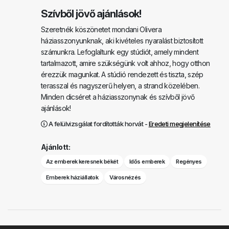
Szívből jövő ajánlások!
Szeretnék köszönetet mondani Olivera
háziasszonyunknak, aki kivételes nyaralást biztosított
számunkra. Lefoglaltunk egy stúdiót, amely mindent
tartalmazott, amire szükségünk volt ahhoz, hogy otthon
érezzük magunkat. A stúdió rendezett és tiszta, szép
terasszal és nagyszerű helyen, a strand közelében.
Minden dicséret a háziasszonynak és szívből jövő
ajánlások!
A felülvizsgálat fordították horvát -
Eredeti megjelenítése
Ajánlott:
Az emberek keresnek békét
Idős emberek
Regényes
Emberek háziállatok
Városnézés