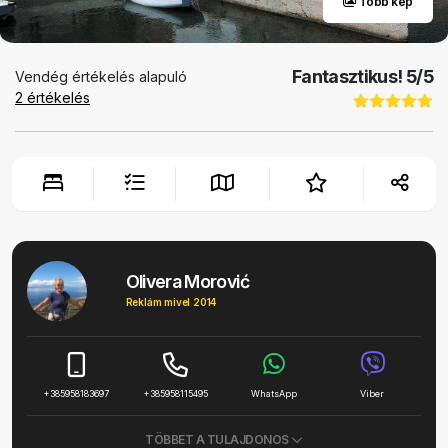
Több kép
Fantasztikus!
5
/5
Vendég értékelés alapuló
2
értékelés
Olivera Morović
Reklám mivel 2014
+385958183697
+385958115495
WhatsApp
Viber
TÖBBET A TULAJDONOS