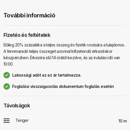
További információ
Fizetés és feltételek
Előleg 20% ​​százaléka a teljes összeg és fizetik rovására a tulajdonos.
A fennmaradó teljes összeget azonnal kifizetendő érkezéskor
készpénzben. Érkezési idő 14 órától kezdve, és az indulási idő van
10:00
Lakossági adót az az ár tartalmazza.
Foglalási visszaigazolás dokumentum foglalás esetén
Távolságok
Tenger
10 m