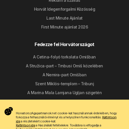
Reklám a szállás
Horvát Idegenforgalmi Közösség
Last Minute Ajánlat
First Minute ajánlat 2026
Fedezze fel Horvátországot
A Cetina-folyó torkolata Omišban
A Stružica-part – Trnbusi Omiš közelében
A Nemira-part Omišban
Szent Miklós-templom – Tribunj
A Marina Mala Lamjana Ugljan szigetén
Kövessen minket
HorvatorszAgapartmanok.net cookie-kat használ annak érdekében, hogy
fokozza a felhasználói élményt és a helyszínen funkcionalitás.
Kattintson
ide
a részletekért cookie-kat.
Kattintson ide
a Használati feltételekre. Továbbra is elfogadja a