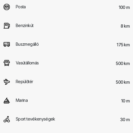
Posta
100 m
Benzinkút
8 km
Buszmegálló
175 km
Vasútállomás
500 km
Repülőtér
500 km
Marina
10 m
Sport tevékenységek
30 m