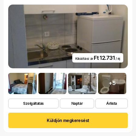
Ft 12.731
Kikiáltási ár
/ éj
+5
Szolgáltatás
Naptár
Árlista
Küldjön megkeresést