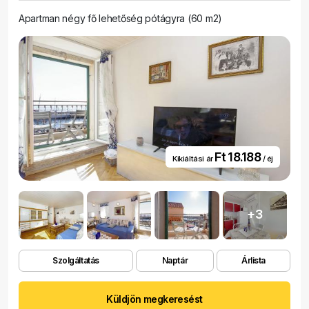
Apartman négy fő lehetőség pótágyra (60 m2)
Ft 18.188
Kikiáltási ár
/ éj
+3
Szolgáltatás
Naptár
Árlista
Küldjön megkeresést