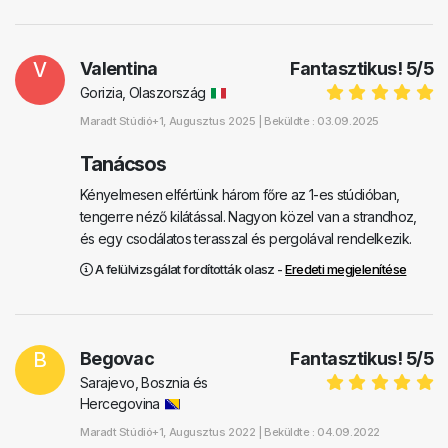
V
Valentina
Fantasztikus!
5
/
5
Gorizia, Olaszország
Maradt
Stúdió+1
, Augusztus 2025 |
Beküldte : 03.09.2025
Tanácsos
Kényelmesen elfértünk három főre az 1-es stúdióban,
tengerre néző kilátással. Nagyon közel van a strandhoz,
és egy csodálatos terasszal és pergolával rendelkezik.
A felülvizsgálat fordították olasz -
Eredeti megjelenítése
B
Begovac
Fantasztikus!
5
/
5
Sarajevo, Bosznia és
Hercegovina
Maradt
Stúdió+1
, Augusztus 2022 |
Beküldte : 04.09.2022