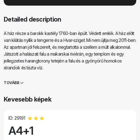
Detailed description
A ház része a barokk kastély 1760-ban épült. Védett emlék. A ház előtt
van kilátás nyílik a tengerre és a Hvar-sziget. Mi nem újítja meg 2011-ben.
Az apartman jól felszerelt, és megtartotta a szellem a múlt alkalommal.
Játszott a halászati ​​falu a makarskai riviérán, egy templom és egy
jellegzetes harangtorony tetején a falu és a gyönyörű homokos
strandok és tiszta víz.
TOVÁBB
Kevesebb képek
ID: 29191
A4+1