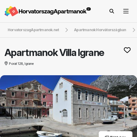
HorvatorszagApartmanok.net
Apartmanok Horvátországban
Apartmanok Villa Igrane
Porat 128, Igrane