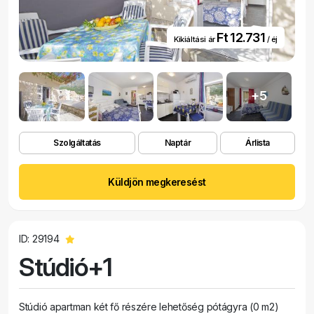
Ft 12.731
Kikiáltási ár
/ éj
+5
Szolgáltatás
Naptár
Árlista
Küldjön megkeresést
ID: 29194
Stúdió+1
Stúdió apartman két fő részére lehetőség pótágyra (0 m2)