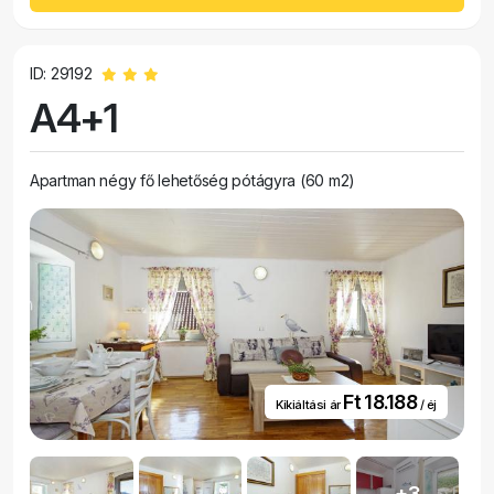
ID: 29192
A4+1
Apartman négy fő lehetőség pótágyra (60 m2)
Ft 18.188
Kikiáltási ár
/ éj
+3