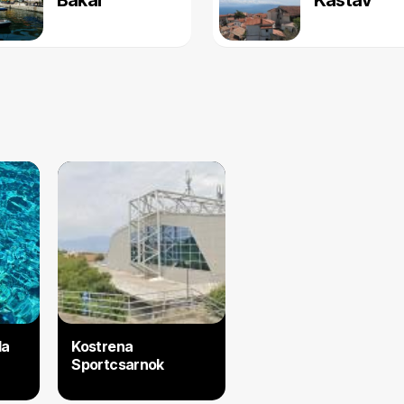
Bakar
Kastav
da
Kostrena
Sportcsarnok