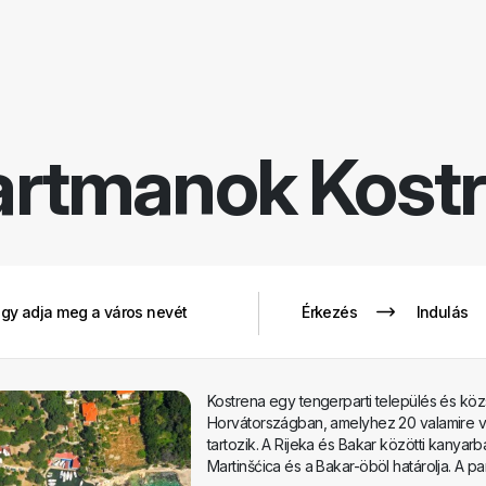
artmanok
Kost
Kostrena egy tengerparti település és kö
Horvátországban, amelyhez 20 valamire va
tartozik. A Rijeka és Bakar közötti kanyarba
Martinšćica és a Bakar-öböl határolja. A p