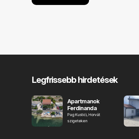
Legfrissebb hirdetések
Apartmanok
Ferdinanda
Pag Kustići, Horvát
szigeteken