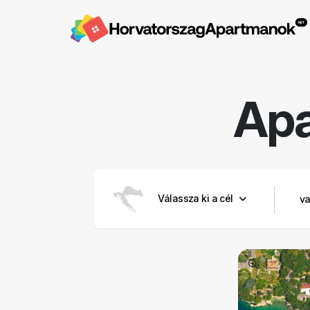
Ap
Válassza ki a cél