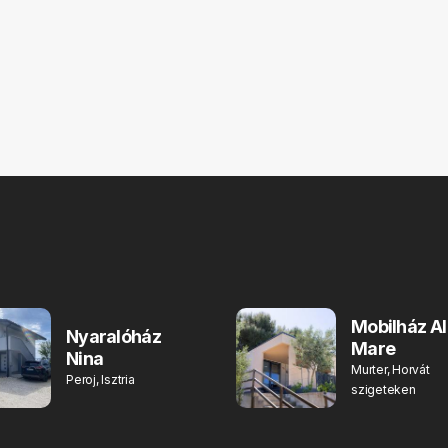
Mobilház Al
Nyaralóház
Mare
Nina
Murter, Horvát
Peroj, Isztria
szigeteken