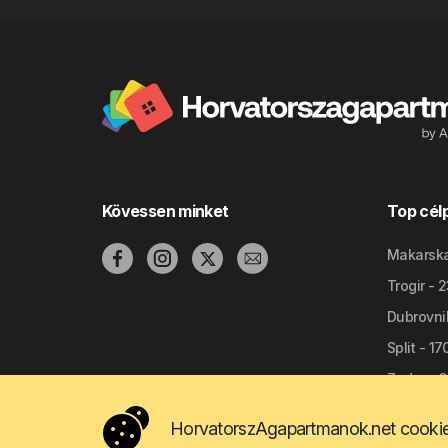
Kövessen minket
Top cél
Makarska
Trogir - 
Dubrovni
Split - 1
Zadar - 
HorvatorszAgapartmanok.net cookie-