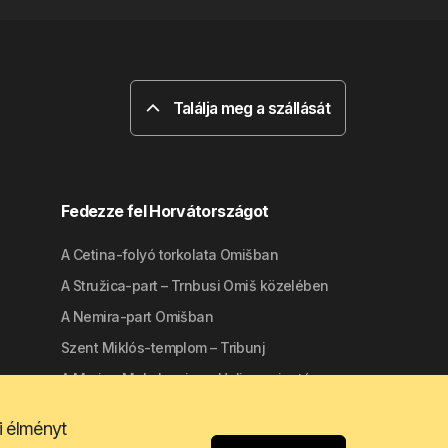
Találja meg a szállását
Fedezze fel Horvátországot
A Cetina-folyó torkolata Omišban
A Stružica-part – Trnbusi Omiš közelében
A Nemira-part Omišban
Szent Miklós-templom – Tribunj
A Marina Mala Lamjana Ugljan szigetén
i élményt