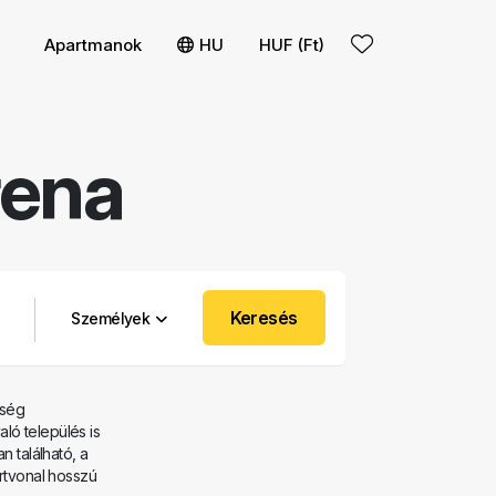
Apartmanok
HU
HUF (Ft)
rena
Keresés
Személyek
zség
ló település is
n található, a
artvonal hosszú