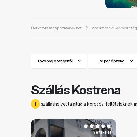
Kostrena stran
öbölben vannak. 
Lucia. Kostrena t
HorvatorszagApartmanok.net
Apartmanok Horvátorszá
és kapitányairól.
össze. Ma a népe
kiemelkedő hajósk
csatornán. A ten
kínálatukról, am
Távolság a tengertől
Ár per éjszaka
sportvállalkozás
Kostrenában
ké
mediterrán, a tél
számos tenger al
Szállás Kostrena
század közepén a
mosakodjanak. Ko
látogatók és utaz
1
szálláshelyet találtuk a keresési feltételeknek
földalatti szerel
találtak olyan e
amelyeket ma is 
3 értékelés