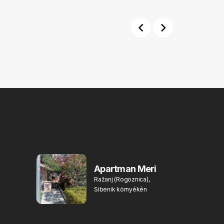
Previous
Next
Apartman Meri
Ražanj (Rogoznica),
Sibenik környékén