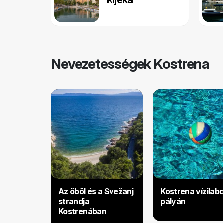
Rijeka
Nevezetességek Kostrena
Az öböl és a Svežanj
Kostrena vízilab
strandja
pályán
Kostrenában