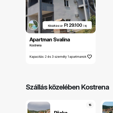
Ft 29.100
Kikiáltási ár
/ éj
Apartman Svalina
Kostrena
Kapacitás: 2 és 3 személy 1 apartmanok
Szállás közelében Kostrena
15