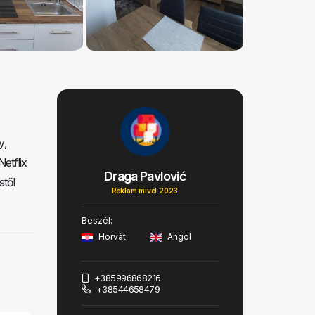
y,
etflix
Draga Pavlović
stől
Reklám mivel 2023
Beszél:
Horvát
Angol
+385996868216
+38544658479