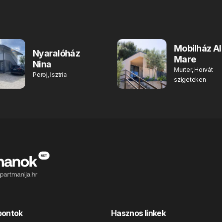
Mobilház Al
Nyaralóház
Mare
Nina
Murter, Horvát
Peroj, Isztria
szigeteken
pontok
Hasznos linkek