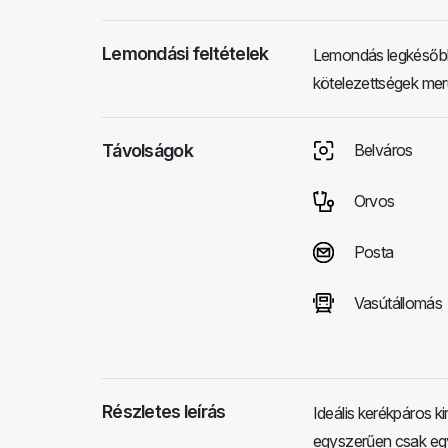
Lemondási feltételek
Lemondás legkésőbb 
kötelezettségek merü
Távolságok
Belváros
Orvos
Posta
Vasútállomás
Részletes leírás
Ideális kerékpáros 
egyszerűen csak eg