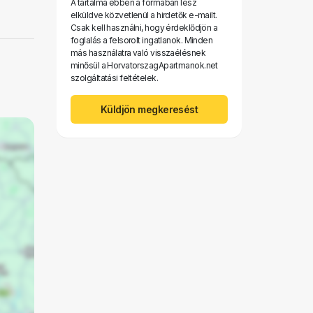
A tartalma ebben a formában lesz
elküldve közvetlenül a hirdetők e-mailt.
Csak kell használni, hogy érdeklődjön a
foglalás a felsorolt ​​ingatlanok. Minden
más használatra való visszaélésnek
minősül a HorvatorszagApartmanok.net
szolgáltatási feltételek.
Küldjön megkeresést