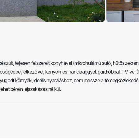
 készült, teljesen felszerelt konyhával (mikrohullámú sütő, hűtőszekrén
mosógéppel, étkezővel, kényelmes franciaággyal, gardróbbal, TV-vel (N
és nyugodt környék, ideális nyaraláshoz, nem messze a tömegközlekedé
lehet bérelni éjszakázás nélkül.