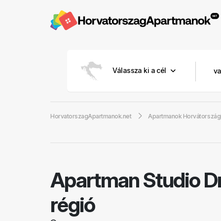
Válassza ki a cél
HorvatorszagApartmanok.net
Apartmanok Horvátorszá
Apartman Studio D
régió