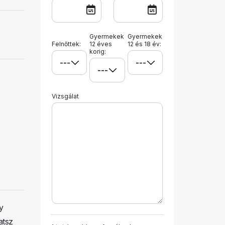
Gyermekek
Gyermekek
Felnőttek:
12 éves
12 és 18 év:
korig:
Vizsgálat
y
atsz