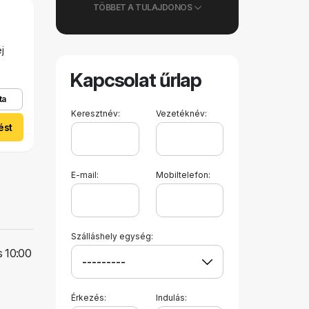
TÖBBET A TULAJDONOS
j
Kapcsolat űrlap
ta
Keresztnév:
Vezetéknév:
ést
E-mail:
Mobiltelefon:
Szálláshely egység:
s 10:00
Érkezés:
Indulás: