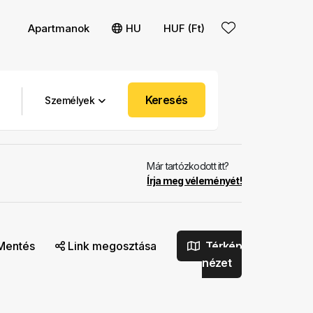
Apartmanok
HU
HUF (Ft)
Keresés
Személyek
Már tartózkodott itt?
Írja meg véleményét!
Mentés
Link megosztása
Térkép
nézet