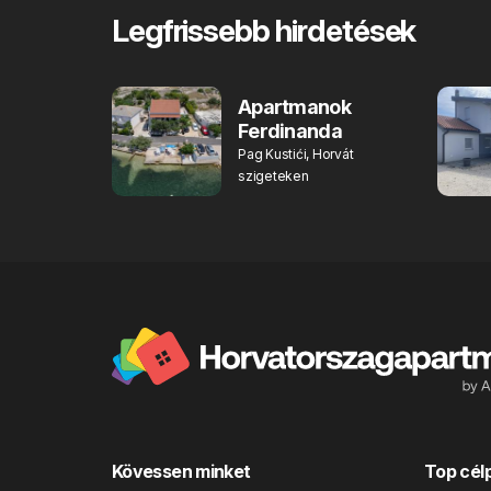
Legfrissebb hirdetések
Apartmanok
Ferdinanda
Pag Kustići, Horvát
szigeteken
Kövessen minket
Top cél