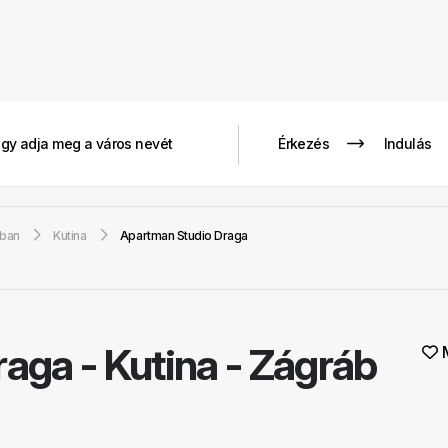
gban
Kutina
Apartman Studio Draga
raga
-
Kutina - Zágráb