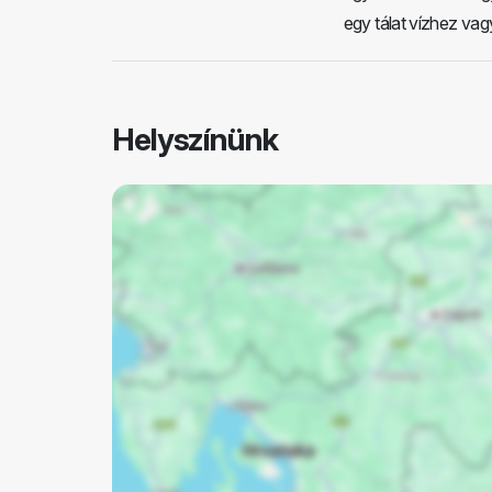
egy tálat vízhez vag
Helyszínünk