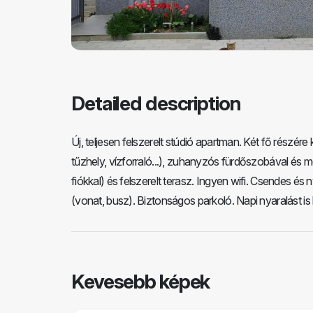
Detailed description
Új, teljesen felszerelt stúdió apartman. Két fő részére
tűzhely, vízforraló...), zuhanyzós fürdőszobával és 
fiókkal) és felszerelt terasz. Ingyen wifi. Csendes 
(vonat, busz). Biztonságos parkoló. Napi nyaralást is 
Kevesebb képek