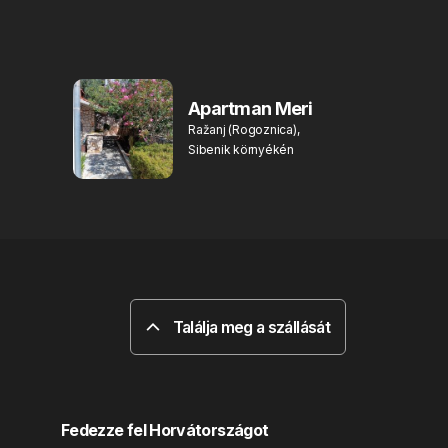
Apartman Meri
Ražanj (Rogoznica),
Sibenik környékén
Találja meg a szállását
Fedezze fel Horvátországot