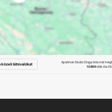
Apartman Studio Draga lista már megt
közeli látnivalókat
10869
idők óta 06