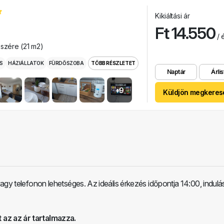
Kikiáltási ár
Ft 14.550
/ é
észére (21 m2)
S
HÁZIÁLLATOK
FÜRDŐSZOBA
TÖBB RÉSZLETET
Naptár
Árlis
+9
Küldjön megkeres
agy telefonon lehetséges. Az ideális érkezés időpontja 14:00, indulá
 az az ár tartalmazza.