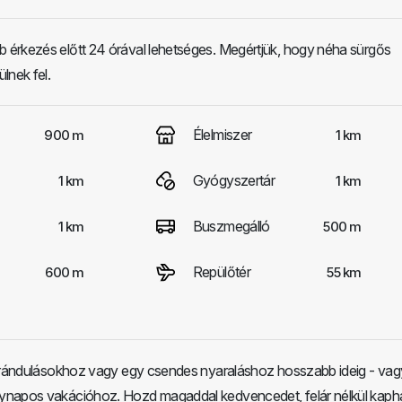
érkezés előtt 24 órával lehetséges. Megértjük, hogy néha sürgős
lnek fel.
Élelmiszer
900 m
1 km
Gyógyszertár
1 km
1 km
Buszmegálló
1 km
500 m
Repülőtér
600 m
55 km
kirándulásokhoz vagy egy csendes nyaraláshoz hosszabb ideig - vag
ynapos vakációhoz. Hozd magaddal kedvencedet, felár nélkül kaph