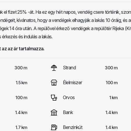
ük el fizet 25% -át. Ha ez egy hét napos, vendég csere történik, szo
dégeit, kívánatos, hogy a vendégek elhagyják a lakás 10 óráig, és 
gek 14 óra után. A repülővel érkező vendégek a repülőtér Rijeka (Kr
érkezés és indulás a lakás.
 az az ár tartalmazza.
Strand
300 m
300 m
Élelmiszer
1.5 km
100 m
Orvos
100 m
1 km
Bank
1.4 km
1.4 km
Benzinkút
1.7 km
1.4 km