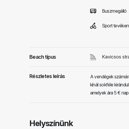
Buszmegálló
Sport tevéke
Beach típus
Kavicsos str
Részletes leírás
A vendégek számára a
kínál sokféle kiránd
amelyek ára 5 € nap
Helyszínünk