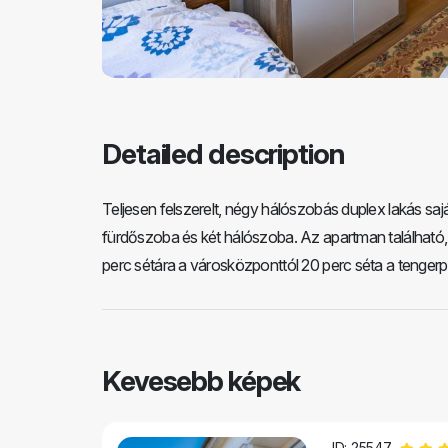
Detailed description
Teljesen felszerelt, négy hálószobás duplex lakás sajá
fürdőszoba és két hálószoba. Az apartman található, 
perc sétára a városközponttól 20 perc séta a tengerp
Kevesebb képek
ID: 25547