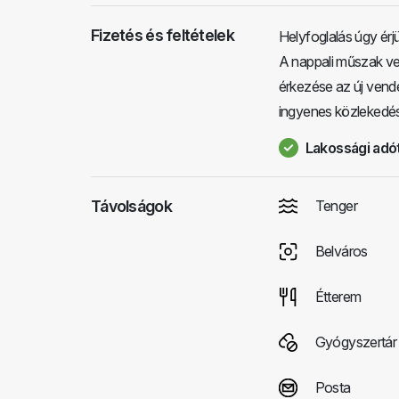
Fizetés és feltételek
Helyfoglalás úgy érj
A nappali műszak ven
érkezése az új vendé
ingyenes közlekedés 
Lakossági adót
Távolságok
Tenger
Belváros
Étterem
Gyógyszertár
Posta