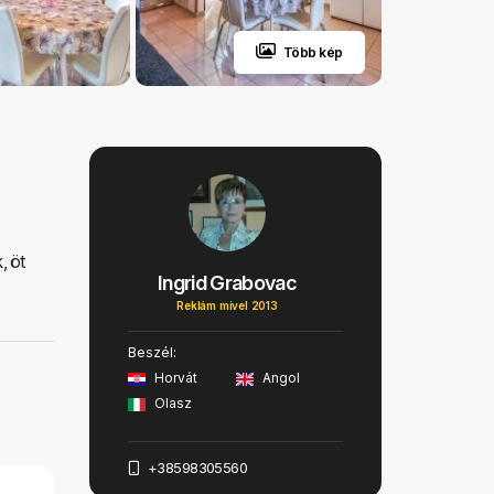
Több kép
, öt
Ingrid Grabovac
Reklám mivel 2013
Beszél:
Horvát
Angol
Olasz
+38598305560