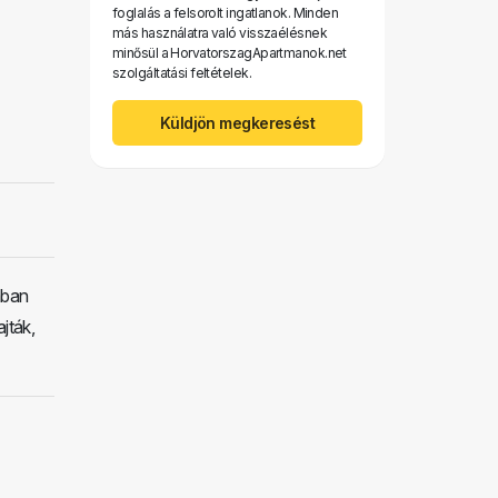
foglalás a felsorolt ​​ingatlanok. Minden
más használatra való visszaélésnek
minősül a HorvatorszagApartmanok.net
szolgáltatási feltételek.
Küldjön megkeresést
ában
jták,