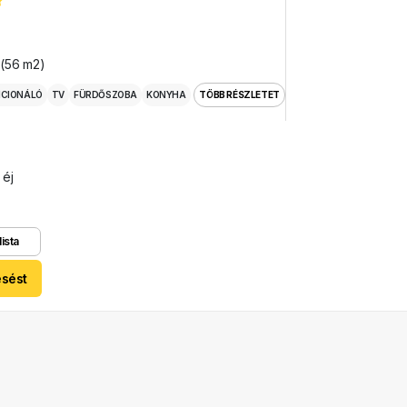
 (56 m2)
ICIONÁLÓ
TV
FÜRDŐSZOBA
KONYHA
TÖBB RÉSZLETET
 éj
lista
esést