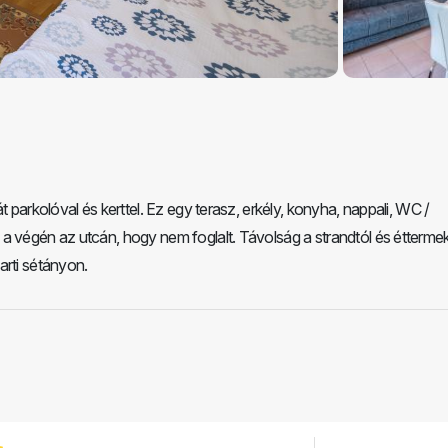
t parkolóval és kerttel. Ez egy terasz, erkély, konyha, nappali, WC /
a végén az utcán, hogy nem foglalt. Távolság a strandtól és éttermek
arti sétányon.