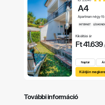
A4
Apartman négy fő
INTERNET
LÉGKOND
Kikiáltási ár
Ft 41.639
/
Naptár
Ár
Küldjön megker
További információ