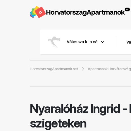
Válassza ki a cél
HorvatorszagApartmanok.net
Apartmanok Horvátorszá
Nyaralóház Ingrid
-
szigeteken