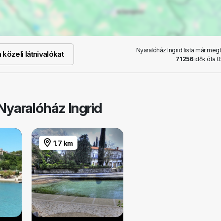
Nyaralóház Ingrid lista már meg
közeli látnivalókat
71256
idők óta 0
Nyaralóház Ingrid
1.7 km