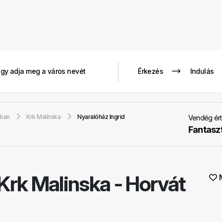
gban
Krk Malinska
Nyaralóház Ingrid
Vendég ért
Fantasz
Krk Malinska - Horvát