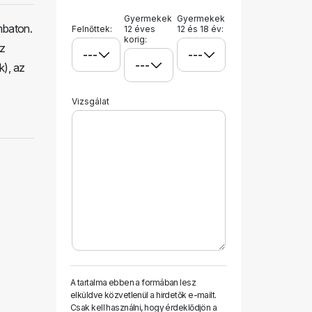
Gyermekek
Gyermekek
mbaton.
Felnőttek:
12 éves
12 és 18 év:
korig:
az
k), az
Vizsgálat
A tartalma ebben a formában lesz
elküldve közvetlenül a hirdetők e-mailt.
Csak kell használni, hogy érdeklődjön a