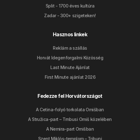
Split - 1700 éves kultúra
Zadar - 300+ szigeteken!
Hasznos linkek
Reklám a szállás
Horvát Idegenforgalmi Közösség
Last Minute Ajánlat
First Minute ajánlat 2026
Fedezze fel Horvátországot
A Cetina-folyó torkolata Omišban
A Stružica-part – Trnbusi Omiš közelében
A Nemira-part Omišban
Szent Miklós-templom – Tribunj