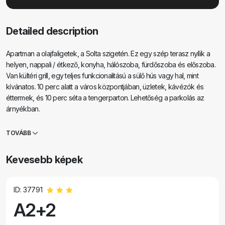
Detailed description
Apartman a olajfaligetek, a Solta szigetén. Ez egy szép terasz nyílik a
helyen, nappali / étkező, konyha, hálószoba, fürdőszoba és előszoba.
Van kültéri grill, egy teljes funkcionalitású a sülő hús vagy hal, mint
kívánatos. 10 perc alatt a város központjában, üzletek, kávézók és
éttermek, és 10 perc séta a tengerparton. Lehetőség a parkolás az
árnyékban.
TOVÁBB
Kevesebb képek
ID: 37791
A2+2