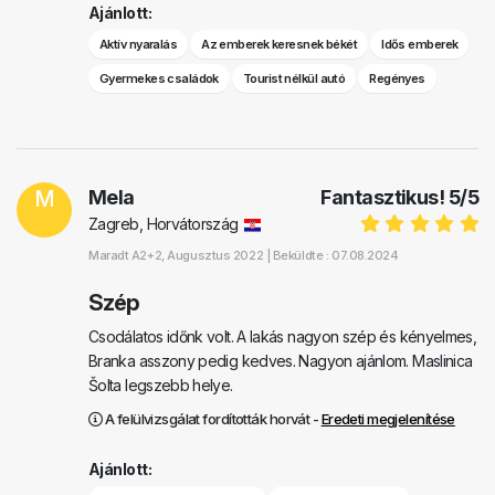
Ajánlott:
Aktív nyaralás
Az emberek keresnek békét
Idős emberek
Gyermekes családok
Tourist nélkül autó
Regényes
M
Mela
Fantasztikus!
5
/
5
Zagreb, Horvátország
Maradt
A2+2
, Augusztus 2022 |
Beküldte : 07.08.2024
Szép
Csodálatos időnk volt. A lakás nagyon szép és kényelmes,
Branka asszony pedig kedves. Nagyon ajánlom. Maslinica
Šolta legszebb helye.
A felülvizsgálat fordították horvát -
Eredeti megjelenítése
Ajánlott: