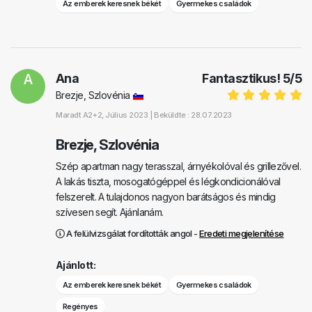
Az emberek keresnek békét
Gyermekes családok
A
Ana
Fantasztikus!
5
/
5
Brezje, Szlovénia
Maradt
A2+2
, Július 2023 |
Beküldte : 28.07.2023
Brezje, Szlovénia
Szép apartman nagy terasszal, árnyékolóval és grillezővel.
A lakás tiszta, mosogatógéppel és légkondicionálóval
felszerelt. A tulajdonos nagyon barátságos és mindig
szívesen segít. Ajánlanám.
A felülvizsgálat fordították angol -
Eredeti megjelenítése
Ajánlott:
Az emberek keresnek békét
Gyermekes családok
Regényes