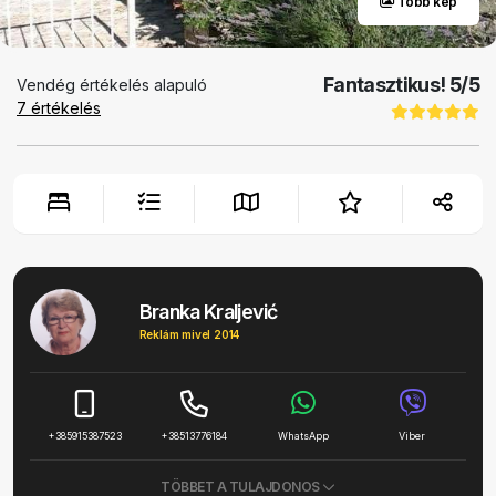
Több kép
Fantasztikus!
5
/5
Vendég értékelés alapuló
7
értékelés
Branka Kraljević
Reklám mivel 2014
+385915387523
+38513776184
WhatsApp
Viber
TÖBBET A TULAJDONOS