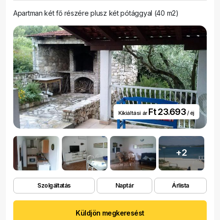
Apartman két fő részére plusz két pótággyal (40 m2)
Ft 23.693
Kikiáltási ár
/ éj
+2
Szolgáltatás
Naptár
Árlista
Küldjön megkeresést