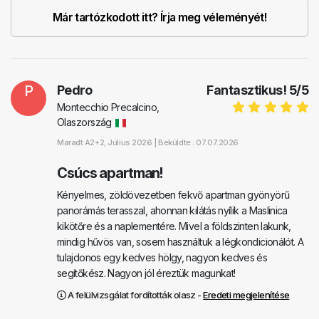
Már tartózkodott itt? Írja meg véleményét!
P
Pedro
Fantasztikus!
5
/
5
Montecchio Precalcino,
Olaszország
Maradt
A2+2
, Július 2026 |
Beküldte : 07.07.2026
Csúcs apartman!
Kényelmes, zöldövezetben fekvő apartman gyönyörű
panorámás terasszal, ahonnan kilátás nyílik a Maslinica
kikötőre és a naplementére. Mivel a földszinten lakunk,
mindig hűvös van, sosem használtuk a légkondicionálót. A
tulajdonos egy kedves hölgy, nagyon kedves és
segítőkész. Nagyon jól éreztük magunkat!
A felülvizsgálat fordították olasz -
Eredeti megjelenítése