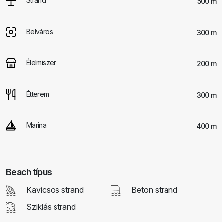
Strand
500 m
Belváros
300 m
Élelmiszer
200 m
Étterem
300 m
Marina
400 m
Beach típus
Kavicsos strand
Beton strand
Sziklás strand