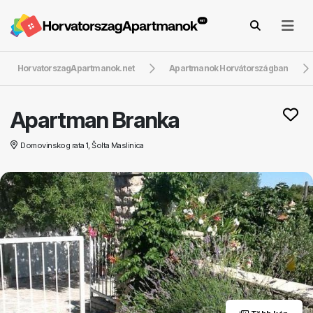
HorvatorszagApartmanok.net
Apartmanok Horvátországban
Apartman Branka
Domovinskog rata 1, Šolta Maslinica