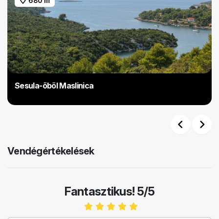
680 m
Sesula-öböl Maslinica
Previous
Next
Vendégértékelések
Fantasztikus! 5/5