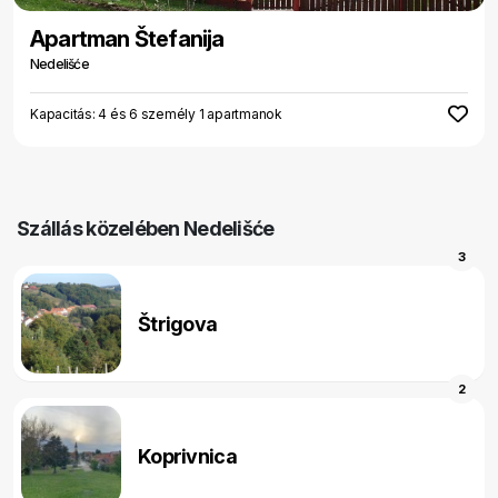
Apartman Štefanija
Nedelišće
Kapacitás: 4 és 6 személy 1 apartmanok
Szállás közelében Nedelišće
3
Štrigova
2
Koprivnica