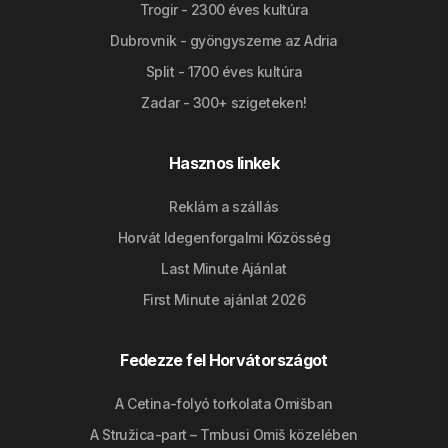
Trogir - 2300 éves kultúra
Dubrovnik - gyöngyszeme az Adria
Split - 1700 éves kultúra
Zadar - 300+ szigeteken!
Hasznos linkek
Reklám a szállás
Horvát Idegenforgalmi Közösség
Last Minute Ajánlat
First Minute ajánlat 2026
Fedezze fel Horvátországot
A Cetina-folyó torkolata Omišban
A Stružica-part – Trnbusi Omiš közelében