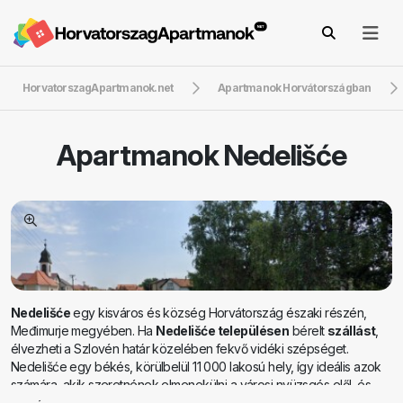
HorvatorszagApartmanok.net
Apartmanok Horvátországban
Apartmanok
Nedelišće
Nedelišće
egy kisváros és község Horvátország északi részén,
Međimurje megyében. Ha
Nedelišće településen
bérelt
szállást
,
élvezheti a Szlovén határ közelében fekvő vidéki szépséget.
Nedelišće egy békés, körülbelül 11 000 lakosú hely, így ideális azok
számára, akik szeretnének elmenekülni a városi nyüzsgés elől, és
nyugodt környezetben élvezni a nyugalmat. Nedelišće környékét