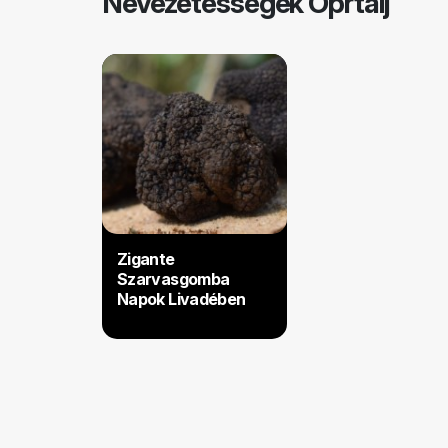
Nevezetességek Oprtalj
Zigante
Szarvasgomba
Napok Livadében