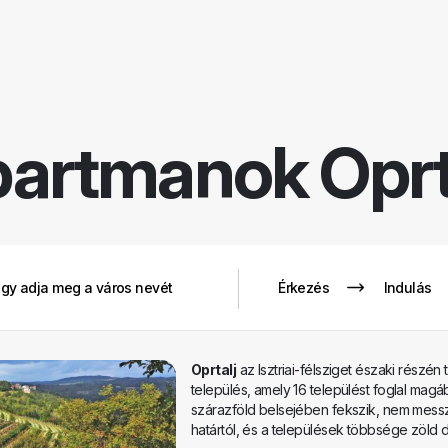
Rendezé
Szűrők eltáv
partmanok
Oprt
Oprtalj
az Isztriai-félsziget északi részén 
település, amely 16 települést foglal magáb
szárazföld belsejében fekszik, nem mess
határtól, és a települések többsége zöld