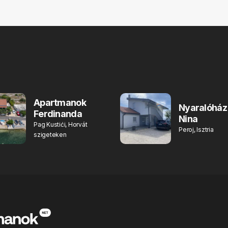
Apartmanok
Nyaralóház
Ferdinanda
Nina
Pag Kustići, Horvát
Peroj, Isztria
szigeteken