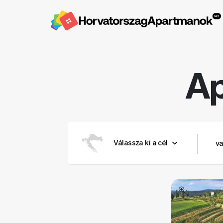
A
Válassza ki a cél