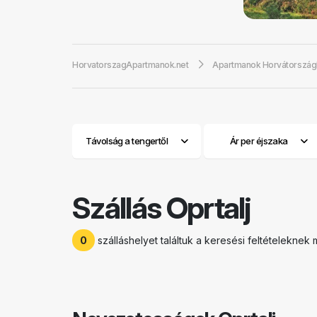
Zrenj, Šorgi és 
vidéki gazdaságai
borairól és finom
HorvatorszagApartmanok.net
Apartmanok Horvátorszá
-
szállást Oprta
Oprtalj egy domb
érhetünk el. Zágr
ma a város bejár
maradványainál eg
Távolság a tengertől
Ár per éjszaka
városa, egy erdő
ízlelőszervek íz
Szállás Oprtalj
0
szálláshelyet találtuk a keresési feltételeknek