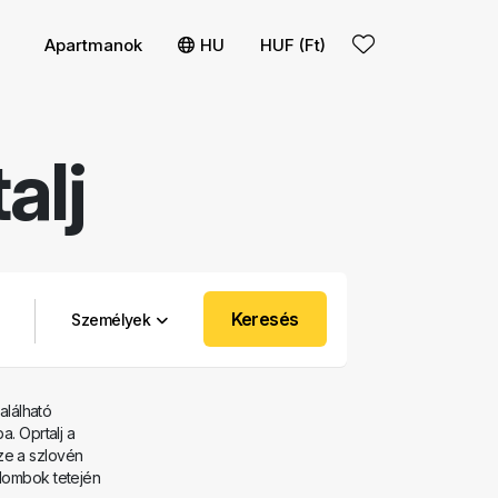
s
olítása
Apartmanok
HU
HUF (Ft)
alj
Keresés
Személyek
található
a. Oprtalj a
ze a szlovén
 dombok tetején