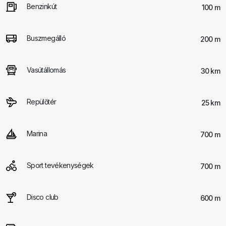
Benzinkút
100 m
Buszmegálló
200 m
Vasútállomás
30 km
Repülőtér
25 km
Marina
700 m
Sport tevékenységek
700 m
Disco club
600 m