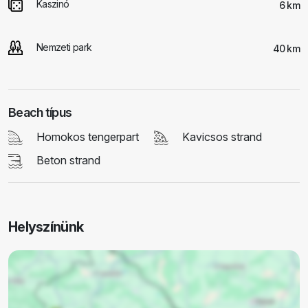
Kaszinó
6 km
Nemzeti park
40 km
Beach típus
Homokos tengerpart
Kavicsos strand
Beton strand
Helyszínünk