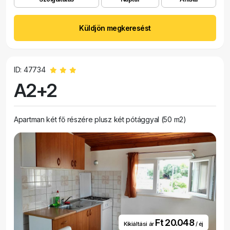
Küldjön megkeresést
ID: 47734
A2+2
Apartman két fő részére plusz két pótággyal (50 m2)
Ft 20.048
Kikiáltási ár
/ éj