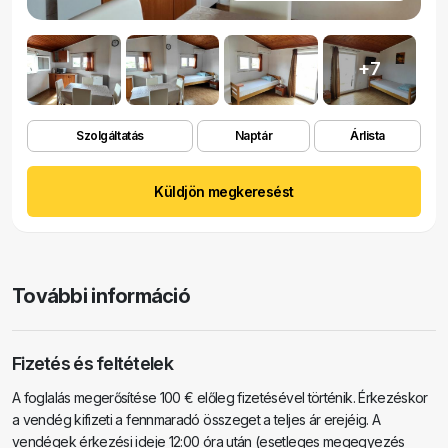
+7
Szolgáltatás
Naptár
Árlista
Küldjön megkeresést
További információ
Fizetés és feltételek
A foglalás megerősítése 100 € előleg fizetésével történik. Érkezéskor
a vendég kifizeti a fennmaradó összeget a teljes ár erejéig. A
vendégek érkezési ideje 12:00 óra után (esetleges megegyezés