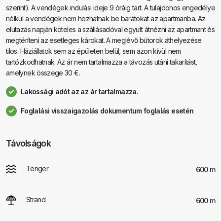
szerint). A vendégek indulási ideje 9 óráig tart. A tulajdonos engedélye
nélkül a vendégek nem hozhatnak be barátokat az apartmanba. Az
elutazás napján köteles a szállásadóval együtt átnézni az apartmant és
megtéríteni az esetleges károkat. A meglévő bútorok áthelyezése
tilos. Háziállatok sem az épületen belül, sem azon kívül nem
tartózkodhatnak. Az ár nem tartalmazza a távozás utáni takarítást,
amelynek összege 30 €.
Lakossági adót az az ár tartalmazza.
Foglalási visszaigazolás dokumentum foglalás esetén
Távolságok
Tenger
600 m
Strand
600 m