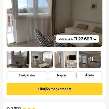
Ft 23.693
Kikiáltási ár
/ éj
+11
Szolgáltatás
Naptár
Árlista
Küldjön megkeresést
ID: 74522