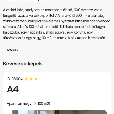
A családi ház, amelyben az apartman található, 600 méterre van a
tengertől, azaz a városközponttól. A Vrana-tótól 500 m-re található,
zöldövezetben, nyugodt és kellemes nyaralást biztosít minden vendég
számára. A lakás 100 m2 alapterületű. Található benne 2 db kétágyas
hálószoba, egy nappali kihúzható ággyal, egy konyha, egy
fürdőszoba és egy nagy, 30 m2-es terasz. A ház második emeletén
található, külön bejárattal rendelkezik. Az apartmanból gyönyörű kilátás
nyílik a tengerre, a városra, a tóra és a távoli Velebitre. A vendégek
TOVÁBB
használhatják a földszinti szabadtéri teret, valamint a grillezőt.
Parkolóhelyek az udvarban találhatók. Kérjük, vegye fel velünk a
Kevesebb képek
kapcsolatot e-mailben, mert így gyorsan és részletesen tudunk minden
információt megadni.
ID: 38604
A4
Apartman négy fő (100 m2)