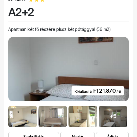
A2+2
Apartman két fő részére plusz két pótággyal (56 m2)
Ft 21.870
Kikiáltási ár
/ éj
+5
Szolgáltatás
Naptár
Árlista