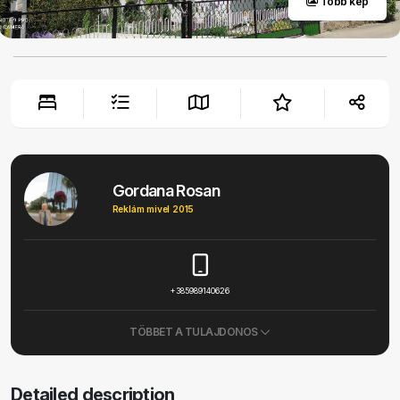
Több kép
Gordana Rosan
Reklám mivel 2015
+385989140626
TÖBBET A TULAJDONOS
Detailed description