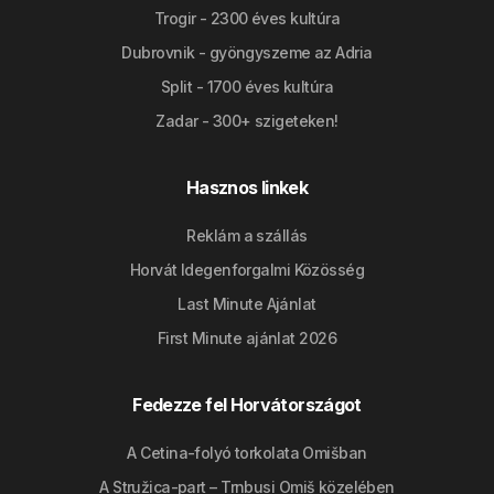
Trogir - 2300 éves kultúra
Dubrovnik - gyöngyszeme az Adria
Split - 1700 éves kultúra
Zadar - 300+ szigeteken!
Hasznos linkek
Reklám a szállás
Horvát Idegenforgalmi Közösség
Last Minute Ajánlat
First Minute ajánlat 2026
Fedezze fel Horvátországot
A Cetina-folyó torkolata Omišban
A Stružica-part – Trnbusi Omiš közelében