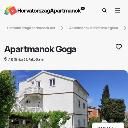
HorvatorszagApartmanok.net
Apartmanok Horvátországban
Apartmanok Goga
A.B.Šimića 35, Pakoštane