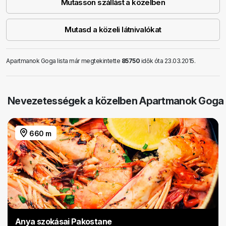
Mutasson szállást a közelben
Mutasd a közeli látnivalókat
Apartmanok Goga lista már megtekintette
85750
idők óta 23.03.2015.
Nevezetességek a közelben Apartmanok Goga
660 m
Anya szokásai Pakostane