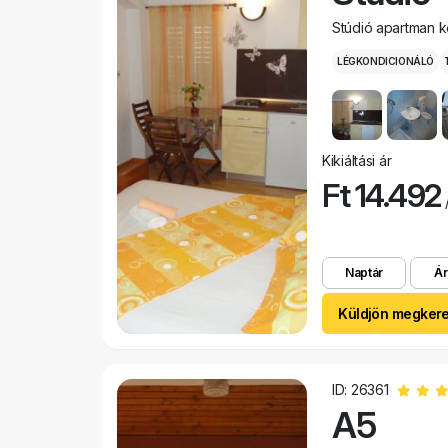
Stúdió apartman k
LÉGKONDICIONÁLÓ
Kikiáltási ár
Ft 14.492
/
Naptár
Ár
Küldjön megker
ID: 26361
A5