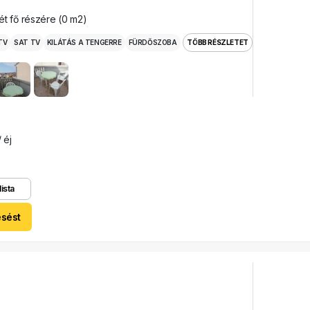
ét fő részére (0 m2)
TV
SAT TV
KILÁTÁS A TENGERRE
FÜRDŐSZOBA
TÖBB RÉSZLETET
 éj
lista
esést