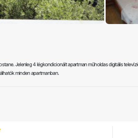
ane. Jelenleg 4 légkondicionált apartman műholdas digitális televíz
alálhatók minden apartmanban.