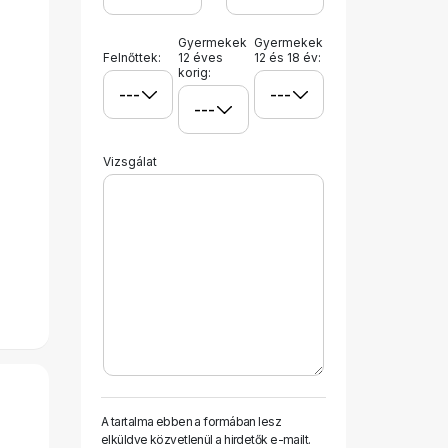
Gyermekek
Gyermekek
Felnőttek:
12 éves
12 és 18 év:
korig:
Vizsgálat
A tartalma ebben a formában lesz
elküldve közvetlenül a hirdetők e-mailt.