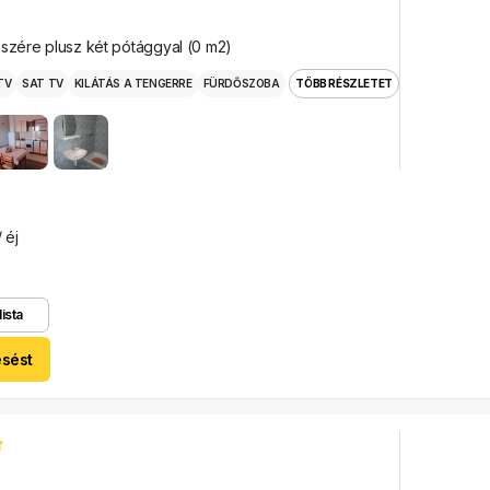
észére plusz két pótággyal (0 m2)
TV
SAT TV
KILÁTÁS A TENGERRE
FÜRDŐSZOBA
TÖBB RÉSZLETET
 éj
lista
esést