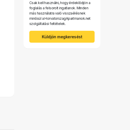
Csak kell használni, hogy érdeklődjön a
foglalás a felsorolt ​​ingatlanok. Minden
más használatra való visszaélésnek
minősül a HorvatorszagApartmanok.net
szolgáltatási feltételek.
Küldjön megkeresést