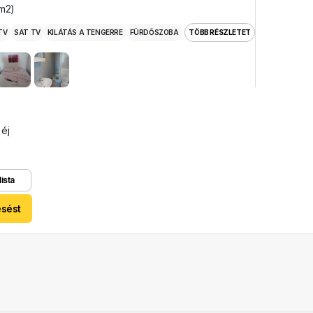
 m2)
TV
SAT TV
KILÁTÁS A TENGERRE
FÜRDŐSZOBA
TÖBB RÉSZLETET
 éj
lista
esést