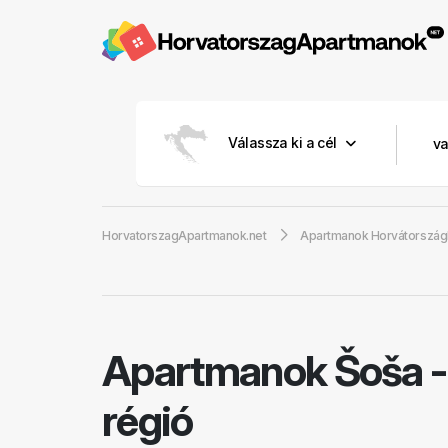
Válassza ki a cél
HorvatorszagApartmanok.net
Apartmanok Horvátorszá
Apartmanok Šoša
régió