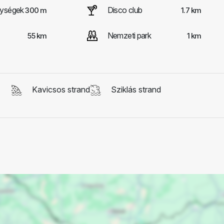
nységek
Disco club
300 m
1.7 km
Nemzeti park
55 km
1 km
Kavicsos strand
Sziklás strand