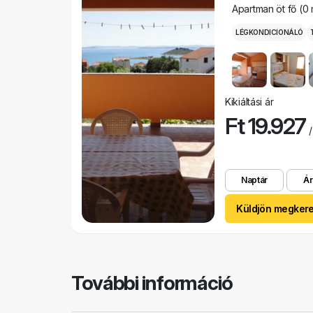
Apartman öt fő (0
LÉGKONDICIONÁLÓ
Kikiáltási ár
Ft 19.927
/
Naptár
Ár
Küldjön megker
További információ