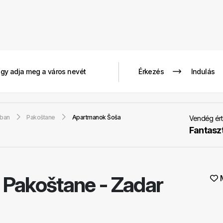
gban
Pakoštane
Apartmanok Šoša
Vendég ért
Fantasz
-
Pakoštane - Zadar