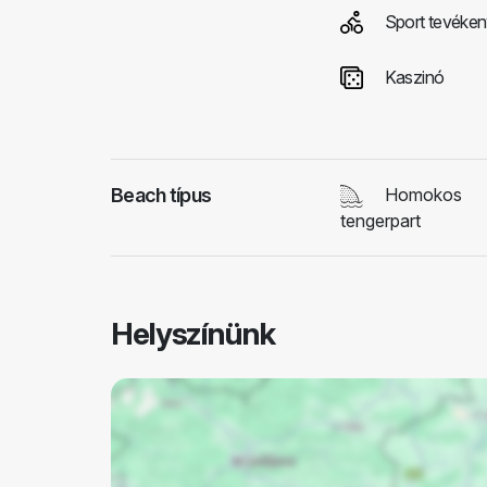
Sport tevéke
Kaszinó
Beach típus
Homokos
tengerpart
Helyszínünk