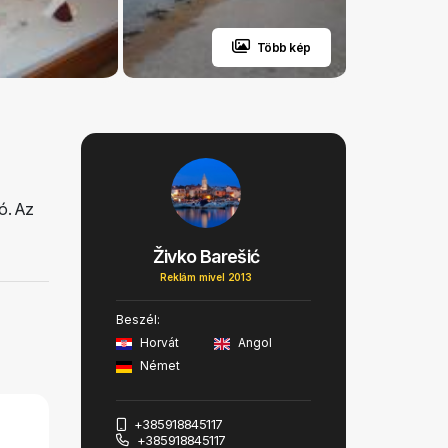
Több kép
ió. Az
Živko Barešić
Reklám mivel 2013
Beszél:
Horvát
Angol
Német
+385918845117
+385918845117