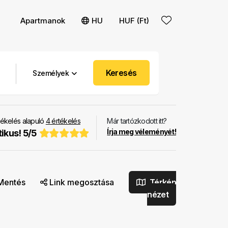
Apartmanok
HU
HUF (Ft)
Keresés
Személyek
ékelés alapuló
4
értékelés
Már tartózkodott itt?
Írja meg véleményét!
tikus!
5
/
5
Mentés
Link megosztása
Térkép
nézet