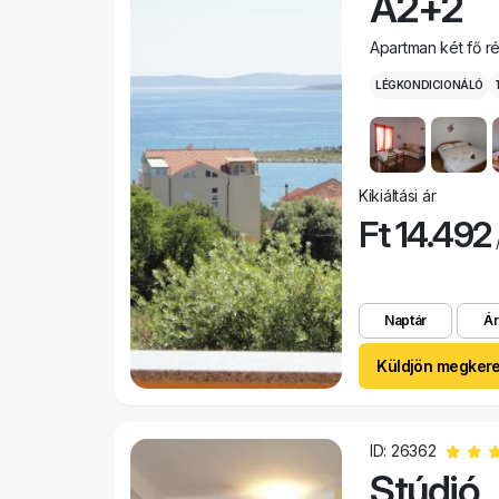
A2+2
Apartman két fő r
LÉGKONDICIONÁLÓ
Kikiáltási ár
Ft 14.492
/
Naptár
Ár
Küldjön megker
ID: 26362
Stúdió