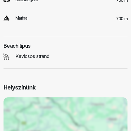
700 m
Marina
700 m
Beach típus
Kavicsos strand
Helyszínünk