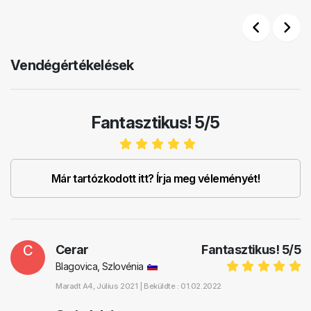
Previous
Next
Vendégértékelések
Fantasztikus! 5/5
Már tartózkodott itt? Írja meg véleményét!
C
Cerar
Fantasztikus!
5
/
5
Blagovica, Szlovénia
Maradt
A4
, Július 2021 |
Beküldte : 01.02.2022