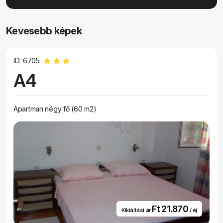
Kevesebb képek
ID: 6705
A4
Apartman négy fő (60 m2)
Ft 21.870
Kikiáltási ár
/ éj