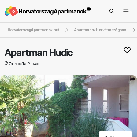
HorvatorszagApartmanok.net
Apartmanok Horvátországban
Apartman Hudic
Zagrebačka, Pirovac