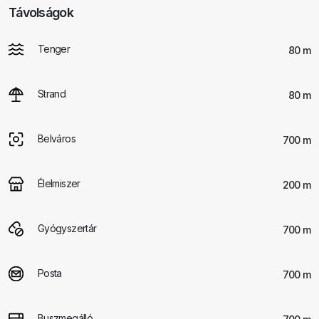
Távolságok
Tenger
80 m
Strand
80 m
Belváros
700 m
Élelmiszer
200 m
Gyógyszertár
700 m
Posta
700 m
Buszmegálló