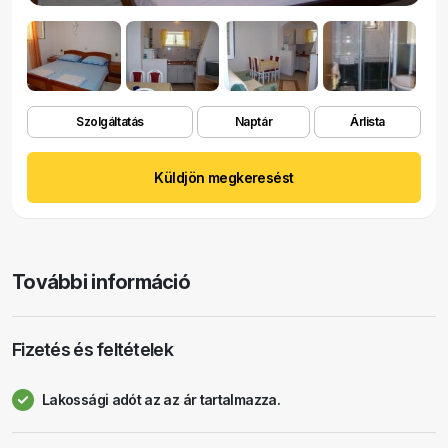
Szolgáltatás
Naptár
Árlista
Küldjön megkeresést
További információ
Fizetés és feltételek
Lakossági adót az az ár tartalmazza.