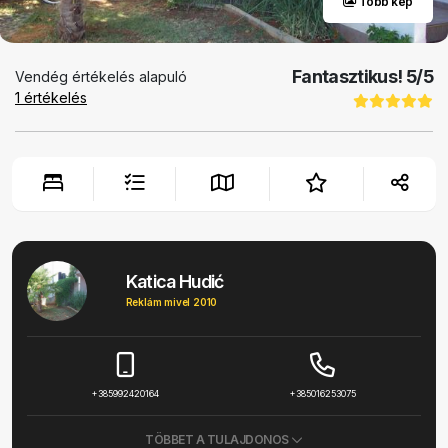
Több kép
Fantasztikus!
5
/5
Vendég értékelés alapuló
1
értékelés
Katica Hudić
Reklám mivel 2010
+385992420164
+385016253075
TÖBBET A TULAJDONOS