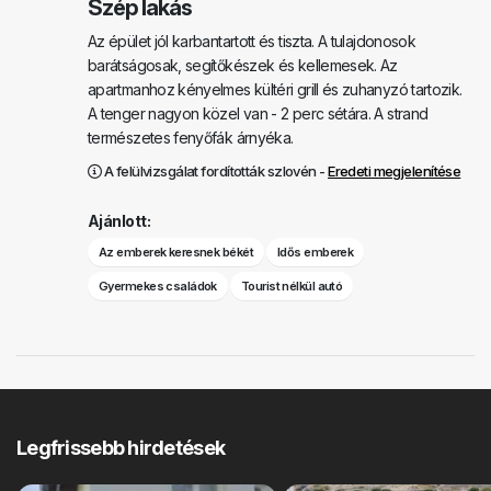
Szép lakás
Az épület jól karbantartott és tiszta. A tulajdonosok
barátságosak, segítőkészek és kellemesek. Az
apartmanhoz kényelmes kültéri grill és zuhanyzó tartozik.
A tenger nagyon közel van - 2 perc sétára. A strand
természetes fenyőfák árnyéka.
A felülvizsgálat fordították szlovén -
Eredeti megjelenítése
Ajánlott:
Az emberek keresnek békét
Idős emberek
Gyermekes családok
Tourist nélkül autó
Legfrissebb hirdetések