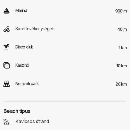
Marina
900 m
Sport tevékenységek
40 m
Disco club
1 km
Kaszinó
10 km
Nemzeti park
20 km
Beach típus
Kavicsos strand