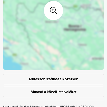
Mutasson szállást a közelben
Mutasd a közeli látnivalókat
Apartmanok Sunrise lista már megtekintette
89063
idők óta 06.01.2014.