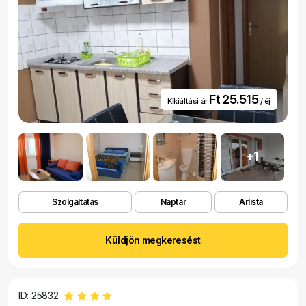
Ft 25.515
Kikiáltási ár
/ éj
+1
Szolgáltatás
Naptár
Árlista
Küldjön megkeresést
ID: 25832