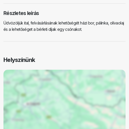
Részletes leírás
Üdvözöljük ital, felvásárlásának lehetőségét házi bor, pálinka, olívaolaj
és a lehetőséget a bérleti díjak egy csónakot.
Helyszínünk