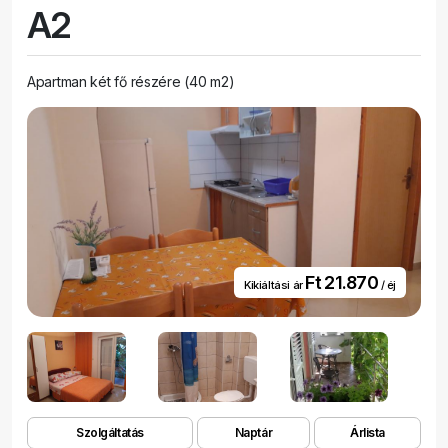
A2
Apartman két fő részére (40 m2)
Ft 21.870
Kikiáltási ár
/ éj
Szolgáltatás
Naptár
Árlista