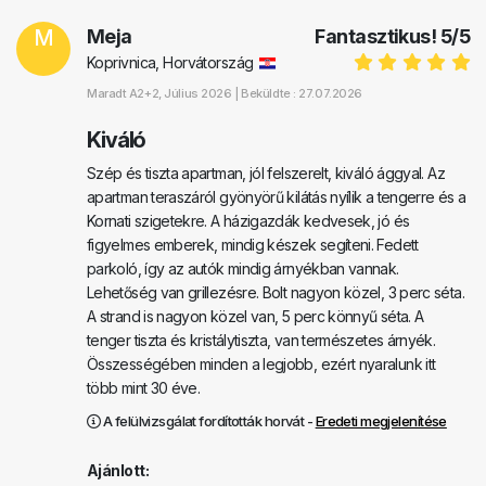
M
Meja
Fantasztikus!
5
/
5
Koprivnica, Horvátország
Maradt
A2+2
, Július 2026 |
Beküldte : 27.07.2026
Kiváló
Szép és tiszta apartman, jól felszerelt, kiváló ággyal. Az
apartman teraszáról gyönyörű kilátás nyílik a tengerre és a
Kornati szigetekre. A házigazdák kedvesek, jó és
figyelmes emberek, mindig készek segíteni. Fedett
parkoló, így az autók mindig árnyékban vannak.
Lehetőség van grillezésre. Bolt nagyon közel, 3 perc séta.
A strand is nagyon közel van, 5 perc könnyű séta. A
tenger tiszta és kristálytiszta, van természetes árnyék.
Összességében minden a legjobb, ezért nyaralunk itt
több mint 30 éve.
A felülvizsgálat fordították horvát -
Eredeti megjelenítése
Ajánlott: