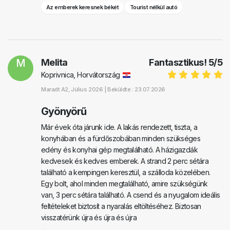
Az emberek keresnek békét
Tourist nélkül autó
M
Melita
Fantasztikus!
5
/
5
Koprivnica, Horvátország
Maradt
A2
, Július 2026 |
Beküldte : 23.07.2026
Gyönyörű
Már évek óta járunk ide. A lakás rendezett, tiszta, a
konyhában és a fürdőszobában minden szükséges
edény és konyhai gép megtalálható. A házigazdák
kedvesek és kedves emberek. A strand 2 perc sétára
található a kempingen keresztül, a szálloda közelében.
Egy bolt, ahol minden megtalálható, amire szükségünk
van, 3 perc sétára található. A csend és a nyugalom ideális
feltételeket biztosít a nyaralás eltöltéséhez. Biztosan
visszatérünk újra és újra és újra