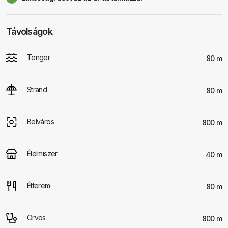
Távolságok
Tenger
80 m
Strand
80 m
Belváros
800 m
Élelmiszer
40 m
Étterem
80 m
Orvos
800 m