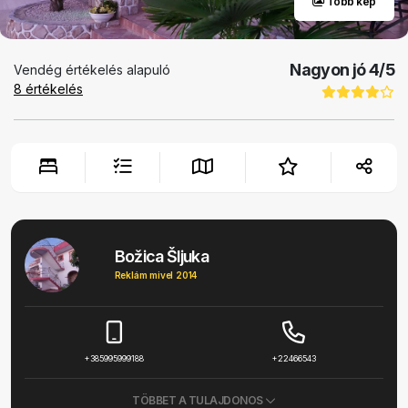
Több kép
Nagyon jó
4
/5
Vendég értékelés alapuló
8
értékelés
Božica Šljuka
Reklám mivel 2014
+385995999188
+22466543
TÖBBET A TULAJDONOS