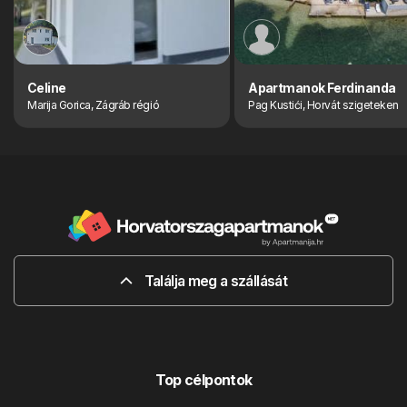
Celine
Apartmanok Ferdinanda
Marija Gorica, Zágráb régió
Pag Kustići, Horvát szigeteken
Találja meg a szállását
Top célpontok