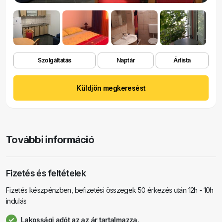
Szolgáltatás
Naptár
Árlista
Küldjön megkeresést
További információ
Fizetés és feltételek
Fizetés készpénzben, befizetési összegek 50 érkezés után 12h - 10h
indulás
Lakossági adót az az ár tartalmazza.