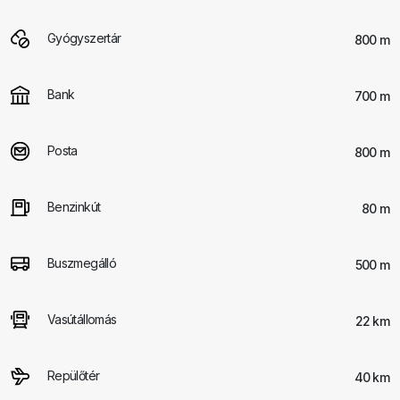
Gyógyszertár
800 m
Bank
700 m
Posta
800 m
Benzinkút
80 m
Buszmegálló
500 m
Vasútállomás
22 km
Repülőtér
40 km