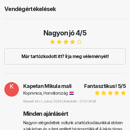
Previous
Next
Vendégértékelések
Nagyon jó 4/5
Már tartózkodott itt? Írja meg véleményét!
K
Kapetan Mikula mali
Fantasztikus!
5
/
5
Koprivnica, Horvátország
Maradt
A2+1
, Július 2026 |
Beküldte : 27.07.2026
Minden ajánlásért
Nagyon elégedettek voltunk a tartózkodásunkkal ebben
a lakásban és a fent említett házigazdákkal! A lakás tágas,