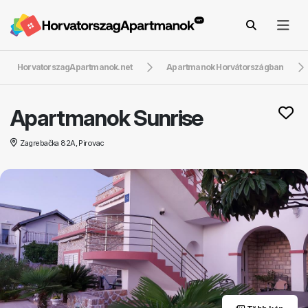
HorvatorszagApartmanok.net
Apartmanok Horvátországban
Apartmanok Sunrise
Zagrebačka 82A, Pirovac