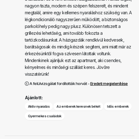
nagyon tiszta, modern és szépen felszerelt, és mindent
megtalál, amire egy kellemes nyaraláshoz szükség van. A
légkondicionáló nagyszerűen működött, a biztonságos
parkolóhely pedig nagy plusz. Különösen tetszett a
grillezési lehetőség, ami tovább fokozta a
tartózkodásunkat. A házigazdák rendkívül kedvesek,
barátságosak és mindig készek segíteni, ami miatt már az
érkezésünktől fogva szívesen látottak voltunk.
Mindenkinek ajánljuk ezt az apartmant, aki csendes,
kényelmes és minőségi szállást keres. Jövőre
visszatérünk!
A felülvizsgálat fordították horvát -
Eredeti megjelenítése
Ajánlott:
Aktív nyaralás
Az emberek keresnek békét
Idős emberek
Gyermekes családok