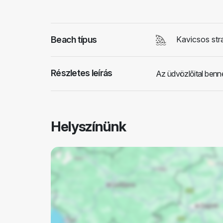
Beach típus
Kavicsos str
Részletes leírás
Az üdvözlőital benn
Helyszínünk