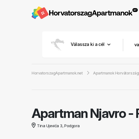
Válassza ki a cél
HorvatorszagApartmanok.net
Apartmanok Horvátorszá
Apartman Njavro
-
Tina Ujevića 3, Podgora