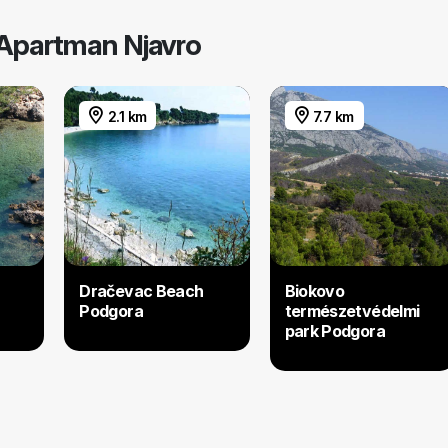
 Apartman Njavro
2.1 km
7.7 km
Dračevac Beach
Biokovo
Podgora
természetvédelmi
park Podgora