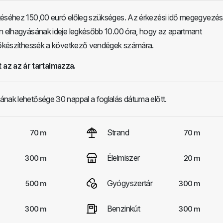
téséhez 150,00 euró előleg szükséges. Az érkezési idő megegyezés 
an elhagyásának ideje legkésőbb 10.00 óra, hogy az apartmant
előkészíthessék a következő vendégek számára.
 az az ár tartalmazza.
ának lehetősége 30 nappal a foglalás dátuma előtt.
Strand
70 m
70 m
Élelmiszer
300 m
20 m
Gyógyszertár
500 m
300 m
Benzinkút
300 m
300 m