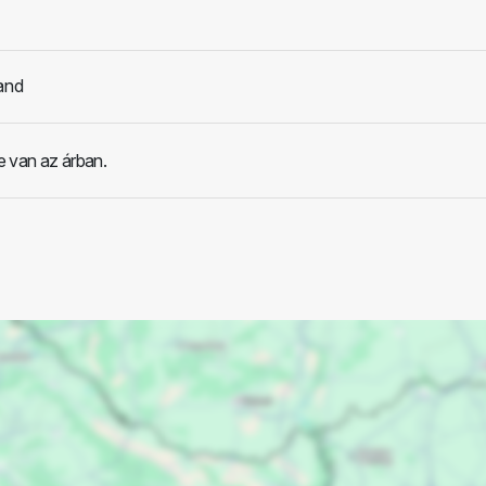
and
e van az árban.