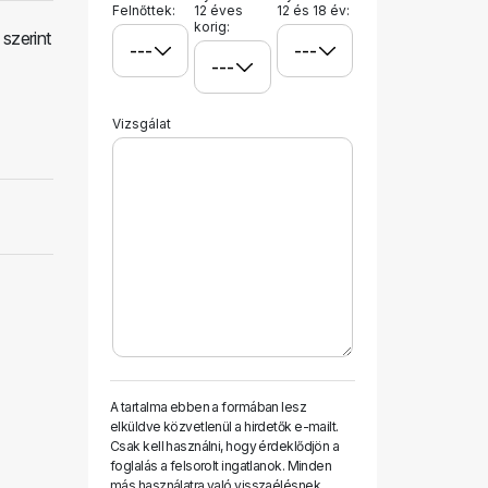
Felnőttek:
12 éves
12 és 18 év:
korig:
szerint
Vizsgálat
A tartalma ebben a formában lesz
elküldve közvetlenül a hirdetők e-mailt.
Csak kell használni, hogy érdeklődjön a
foglalás a felsorolt ​​ingatlanok. Minden
más használatra való visszaélésnek