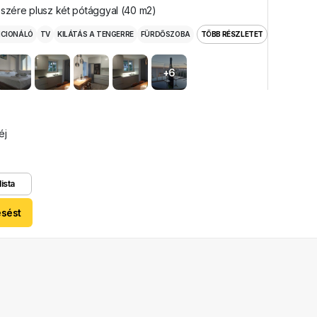
észére plusz két pótággyal (40 m2)
ICIONÁLÓ
TV
KILÁTÁS A TENGERRE
FÜRDŐSZOBA
TÖBB RÉSZLETET
+6
éj
lista
esést