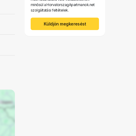
minősül a HorvatorszagApartmanok.net
szolgáltatási feltételek.
Küldjön megkeresést