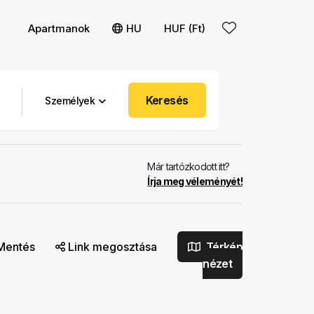
Apartmanok
HU
HUF (Ft)
Keresés
Személyek
Már tartózkodott itt?
Írja meg véleményét!
Mentés
Link megosztása
Térkép
nézet