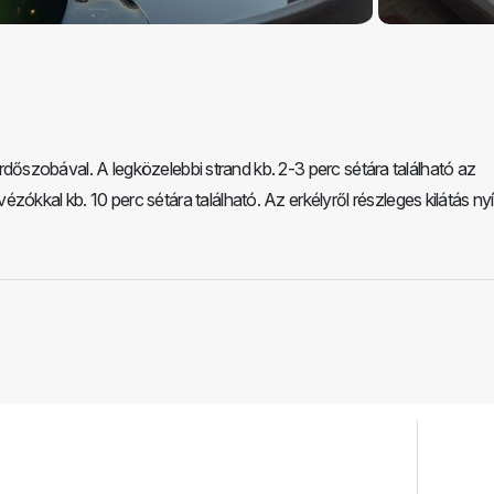
 fürdőszobával. A legközelebbi strand kb. 2-3 perc sétára található az
ókkal kb. 10 perc sétára található. Az erkélyről részleges kilátás nyíl