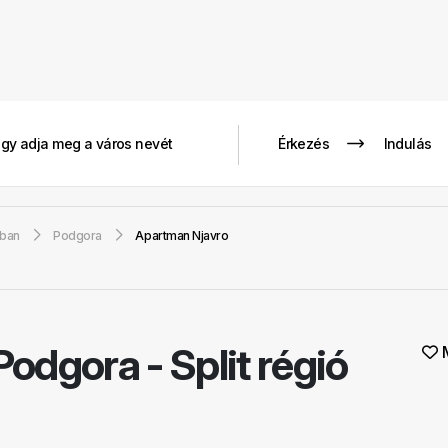
gban
Podgora
Apartman Njavro
Podgora - Split régió