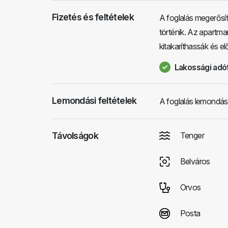
Fizetés és feltételek
A foglalás megerősí
történik. Az apartm
kitakaríthassák és 
Lakossági adót
Lemondási feltételek
A foglalás lemondás
Távolságok
Tenger
Belváros
Orvos
Posta