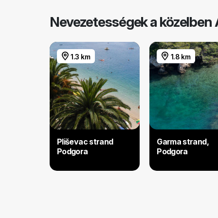
Nevezetességek a közelben
1.3 km
1.8 km
Pliševac strand
Garma strand,
Podgora
Podgora