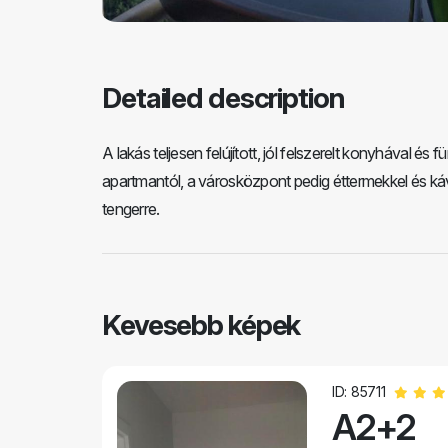
Detailed description
A lakás teljesen felújított, jól felszerelt konyhával és
apartmantól, a városközpont pedig éttermekkel és kávéz
tengerre.
Kevesebb képek
ID: 85711
A2+2