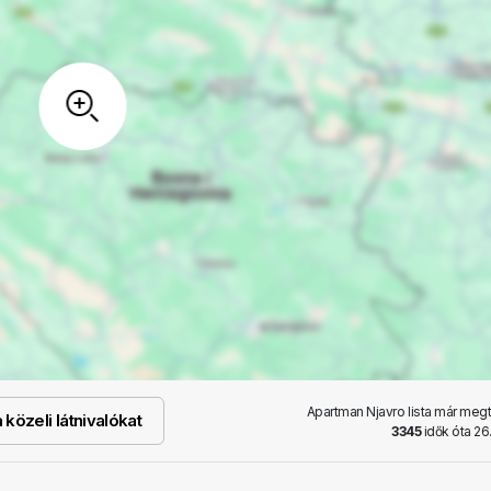
Apartman Njavro lista már megt
közeli látnivalókat
3345
idők óta 26