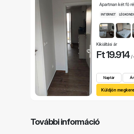
Apartman két fő r
INTERNET
LÉGKOND
Kikiáltási ár
Ft 19.914
/ 
Naptár
Ár
Küldjön megker
További információ