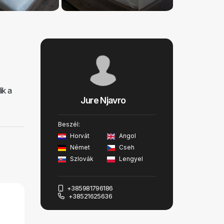
ik a
Jure Njavro
Beszél:
Horvát
Angol
Német
Cseh
Szlovák
Lengyel
+385981796186
+38521625636