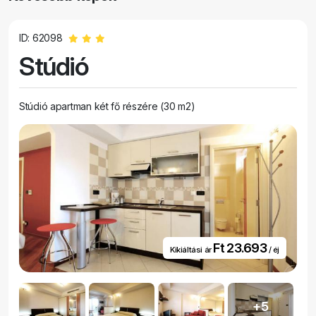
ID: 62098
Stúdió
Stúdió apartman két fő részére (30 m2)
Ft 23.693
Kikiáltási ár
/ éj
+5