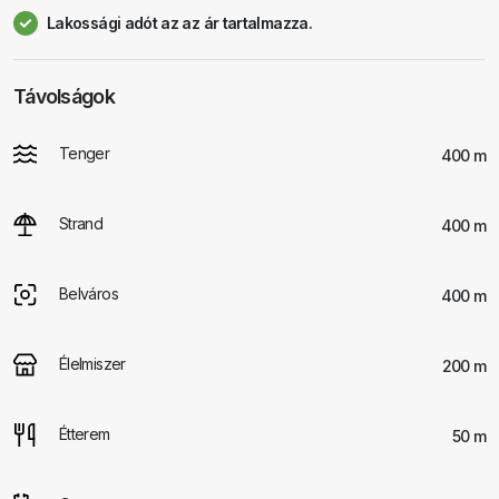
Lakossági adót az az ár tartalmazza.
Távolságok
Tenger
400 m
Strand
400 m
Belváros
400 m
Élelmiszer
200 m
Étterem
50 m