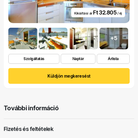
Ft 32.805
Kikiáltási ár
/ éj
+5
Szolgáltatás
Naptár
Árlista
Küldjön megkeresést
További információ
Fizetés és feltételek