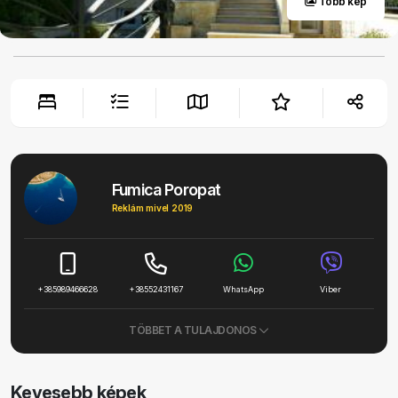
Több kép
Fumica Poropat
Reklám mivel 2019
+385989466628
+38552431167
WhatsApp
Viber
TÖBBET A TULAJDONOS
Kevesebb képek