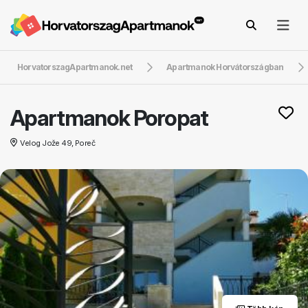
HorvatorszagApartmanok.net
Apartmanok Horvátországban
Apartmanok Poropat
Velog Jože 49, Poreč