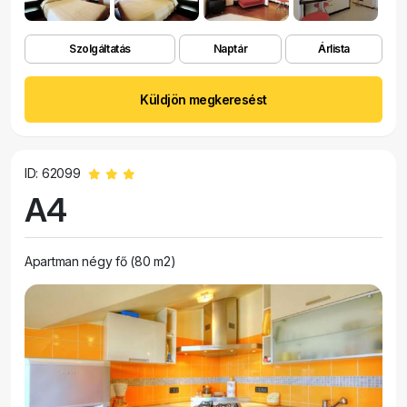
Szolgáltatás
Naptár
Árlista
Küldjön megkeresést
ID: 62099
A4
Apartman négy fő (80 m2)