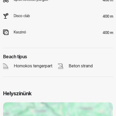
Disco club
400 m
Kaszinó
400 m
Beach típus
Homokos tengerpart
Beton strand
Helyszínünk