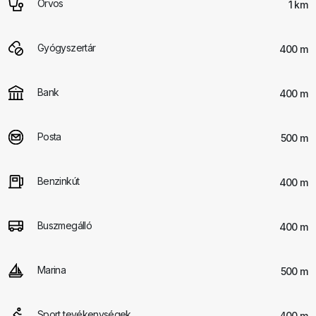
Orvos
1 km
Gyógyszertár
400 m
Bank
400 m
Posta
500 m
Benzinkút
400 m
Buszmegálló
400 m
Marina
500 m
Sport tevékenységek
400 m