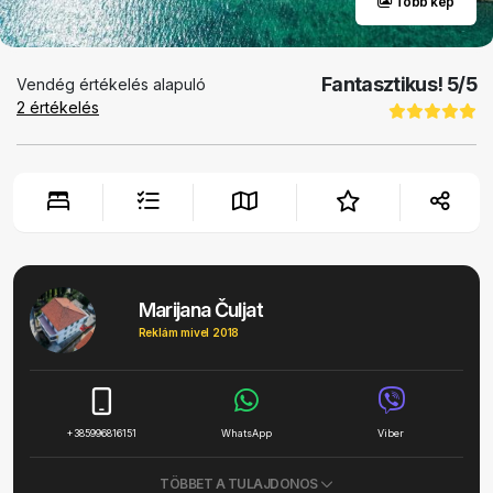
Több kép
Fantasztikus!
5
/5
Vendég értékelés alapuló
2
értékelés
Marijana Čuljat
Reklám mivel 2018
+385996816151
WhatsApp
Viber
TÖBBET A TULAJDONOS