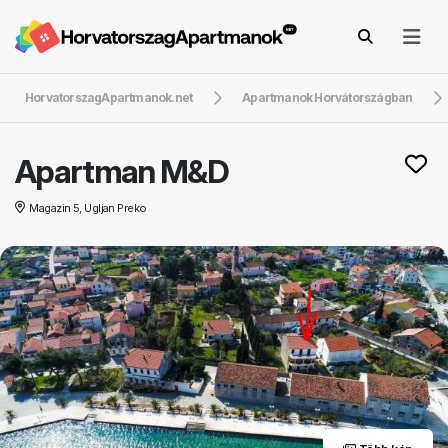
HorvatorszagApartmanok.net
Apartmanok Horvátországban
Apartman M&D
Magazin 5, Ugljan Preko