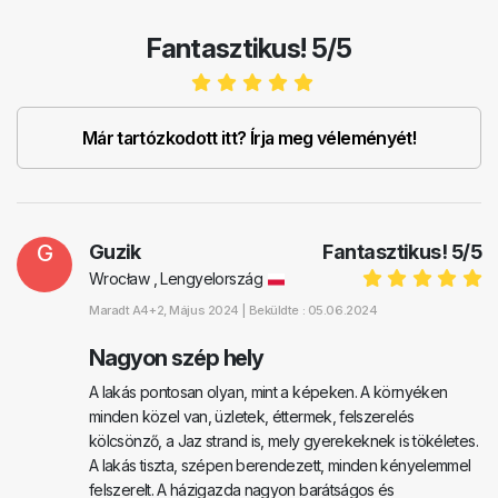
Fantasztikus! 5/5
Már tartózkodott itt? Írja meg véleményét!
G
Guzik
Fantasztikus!
5
/
5
Wrocław , Lengyelország
Maradt
A4+2
, Május 2024 |
Beküldte : 05.06.2024
Nagyon szép hely
A lakás pontosan olyan, mint a képeken. A környéken
minden közel van, üzletek, éttermek, felszerelés
kölcsönző, a Jaz strand is, mely gyerekeknek is tökéletes.
A lakás tiszta, szépen berendezett, minden kényelemmel
felszerelt. A házigazda nagyon barátságos és