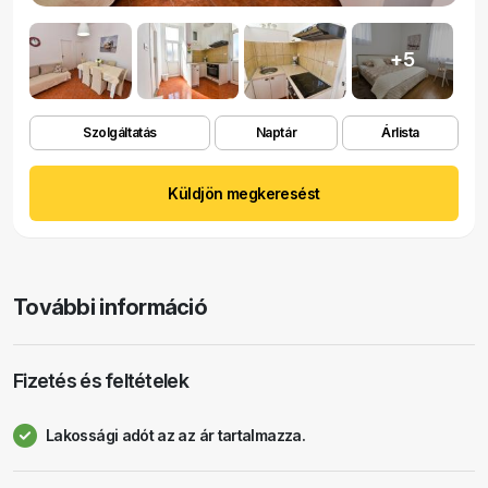
+5
Szolgáltatás
Naptár
Árlista
Küldjön megkeresést
További információ
Fizetés és feltételek
Lakossági adót az az ár tartalmazza.