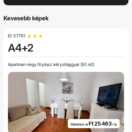
Kevesebb képek
ID: 57761
A4+2
Apartman négy fő plusz két pótággyal (50 m2)
Ft 25.463
Kikiáltási ár
/ éj