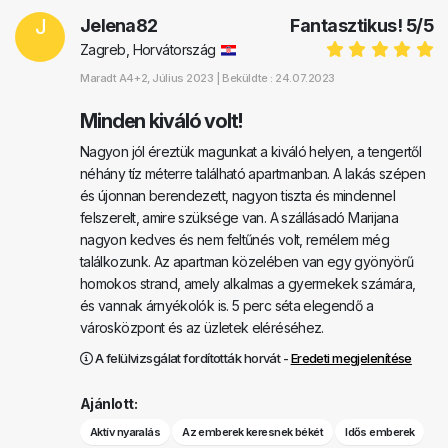
J
Jelena82
Fantasztikus!
5
/
5
Zagreb, Horvátország
Maradt
A4+2
, Július 2023 |
Beküldte : 24.07.2023
Minden kiváló volt!
Nagyon jól éreztük magunkat a kiváló helyen, a tengertől
néhány tíz méterre található apartmanban. A lakás szépen
és újonnan berendezett, nagyon tiszta és mindennel
felszerelt, amire szüksége van. A szállásadó Marijana
nagyon kedves és nem feltűnés volt, remélem még
találkozunk. Az apartman közelében van egy gyönyörű
homokos strand, amely alkalmas a gyermekek számára,
és vannak árnyékolók is. 5 perc séta elegendő a
városközpont és az üzletek eléréséhez.
A felülvizsgálat fordították horvát -
Eredeti megjelenítése
Ajánlott:
Aktív nyaralás
Az emberek keresnek békét
Idős emberek