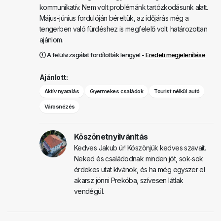
kommunikatív. Nem volt problémánk tartózkodásunk alatt.
Május-június fordulóján béreltük, az időjárás még a
tengerben való fürdéshez is megfelelő volt. határozottan
ajánlom.
A felülvizsgálat fordították lengyel -
Eredeti megjelenítése
Ajánlott:
Aktív nyaralás
Gyermekes családok
Tourist nélkül autó
Városnézés
Köszönetnyilvánítás
Kedves Jakub úr! Köszönjük kedves szavait.
Neked és családodnak minden jót, sok-sok
érdekes utat kívánok, és ha még egyszer el
akarsz jönni Prekóba, szívesen látlak
vendégül.