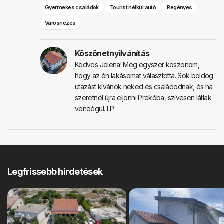
Gyermekes családok
Tourist nélkül autó
Regényes
Városnézés
Köszönetnyilvánítás
Kedves Jelena! Még egyszer köszönöm,
hogy az én lakásomat választotta. Sok boldog
utazást kívánok neked és családodnak, és ha
szeretnél újra eljönni Prekóba, szívesen látlak
vendégül. LP
Legfrissebb hirdetések