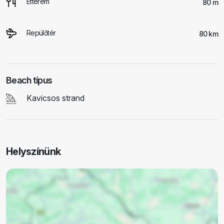
Étterem
80 m
Repülőtér
80 km
Beach típus
Kavicsos strand
Helyszínünk