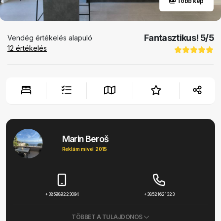
Több kép
Fantasztikus!
5
/5
Vendég értékelés alapuló
12
értékelés
Marin Beroš
Reklám mivel 2015
+385989223094
+38521621323
TÖBBET A TULAJDONOS