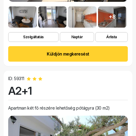
+8
Szolgáltatás
Naptár
Árlista
Küldjön megkeresést
ID: 59311
A2+1
Apartman két fő részére lehetőség pótágyra (30 m2)