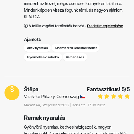
mindenhez közel, mégis csendes környéken található.
Mindenképpen vissza fogunk térni, és nagyon ajánlom.
KLAUDIA.
A felülvizsgálat fordították horvát -
Eredeti megjelenítése
Ajánlott:
Aktív nyaralás
Az emberek keresnek békét
Gyermekes családok
Városnézés
Š
Štěpa
Fantasztikus!
5
/
5
Valašské Příkazy, Csehország
Maradt
A4
, Szeptember 2022 |
Beküldte : 17.09.2022
Remek nyaralás
Gyönyörű nyaralás, kedves házigazdák, nagyon
figyelmesek!!! Az apartman tiszta, a ház alatti strand sziklás,