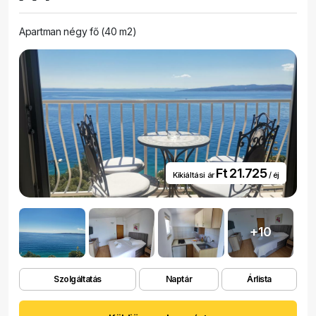
Apartman négy fő (40 m2)
Ft 21.725
Kikiáltási ár
/ éj
+10
Szolgáltatás
Naptár
Árlista