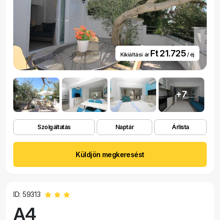
Ft 21.725
Kikiáltási ár
/ éj
+7
Szolgáltatás
Naptár
Árlista
Küldjön megkeresést
ID: 59313
A4