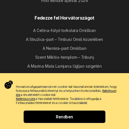
First Minute ajánlat 2026
Fedezze fel Horvátországot
A Cetina-folyó torkolata Omišban
A Stružica-part – Trnbusi Omiš közelében
A Nemira-part Omišban
Szent Miklós-templom – Tribunj
A Marina Mala Lamjana Ugljan szigetén
Kövessen minket
HorvatorszAgapartmanok.net cookie-kat használ annak érdekében, hogy
fokozza a felhasználói élményt és a helyszínen funkcionalitás.
Kattintson
ide
a részletekért cookie-kat.
Kattintson ide
a Használati feltételekre. Továbbra is elfogadja a
Felhasználási feltételeket és a cookie-k használatát.
Rendben
Copyright © 2009 - 2026 Do-bra d.o.o.
Kapcsolat
Rólunk
Felhasználási feltételek
Apartmanija.hr