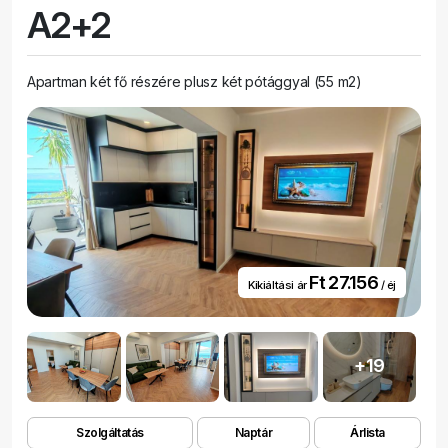
A2+2
Apartman két fő részére plusz két pótággyal (55 m2)
Ft 27.156
Kikiáltási ár
/ éj
+19
Szolgáltatás
Naptár
Árlista