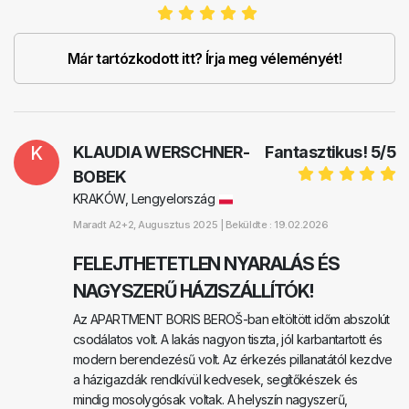
Már tartózkodott itt? Írja meg véleményét!
K
KLAUDIA WERSCHNER-
Fantasztikus!
5
/
5
BOBEK
KRAKÓW, Lengyelország
Maradt
A2+2
, Augusztus 2025 |
Beküldte : 19.02.2026
FELEJTHETETLEN NYARALÁS ÉS
NAGYSZERŰ HÁZISZÁLLÍTÓK!
Az APARTMENT BORIS BEROŠ-ban eltöltött időm abszolút
csodálatos volt. A lakás nagyon tiszta, jól karbantartott és
modern berendezésű volt. Az érkezés pillanatától kezdve
a házigazdák rendkívül kedvesek, segítőkészek és
mindig mosolygósak voltak. A helyszín nagyszerű,