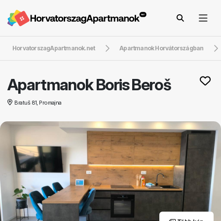
HorvatorszagApartmanok.net
Apartmanok Horvátországban
Apartmanok Boris Beroš
Bratuš 81, Promajna