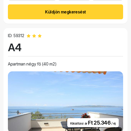
Küldjön megkeresést
ID: 59312
A4
Apartman négy fő (40 m2)
Ft 25.346
Kikiáltási ár
/ éj