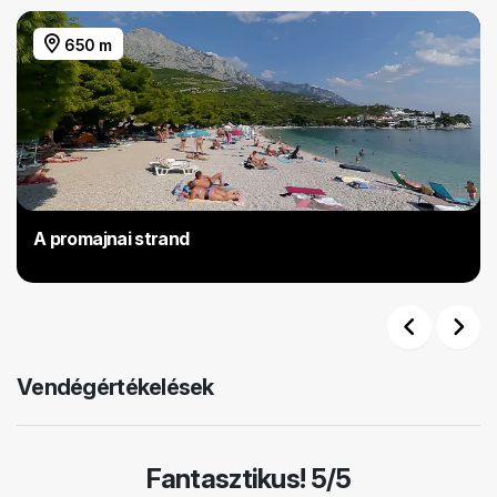
650 m
A promajnai strand
Previous
Next
Vendégértékelések
Fantasztikus! 5/5