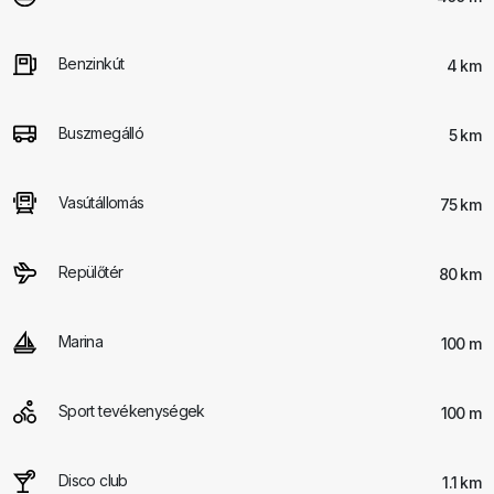
Benzinkút
4 km
Buszmegálló
5 km
Vasútállomás
75 km
Repülőtér
80 km
Marina
100 m
Sport tevékenységek
100 m
Disco club
1.1 km