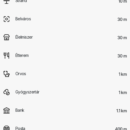
Strand
10 m
Belváros
30 m
Élelmiszer
30 m
Étterem
30 m
Orvos
1 km
Gyógyszertár
1 km
Bank
1.1 km
Posta
400 m