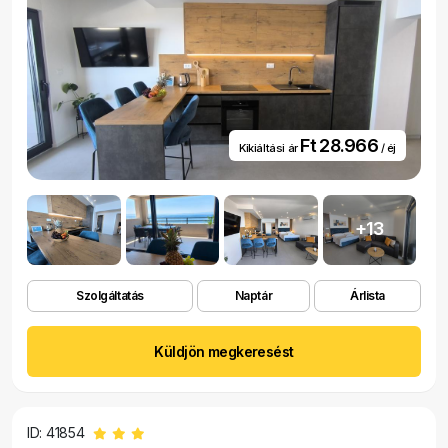
Ft 28.966
Kikiáltási ár
/ éj
+13
Szolgáltatás
Naptár
Árlista
Küldjön megkeresést
ID: 41854