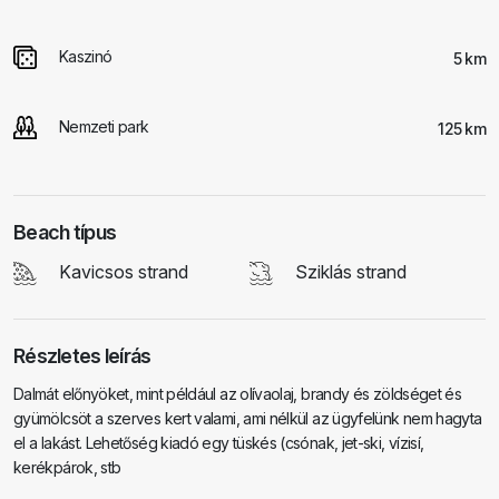
Kaszinó
5 km
Nemzeti park
125 km
Beach típus
Kavicsos strand
Sziklás strand
Részletes leírás
Dalmát előnyöket, mint például az olívaolaj, brandy és zöldséget és
gyümölcsöt a szerves kert valami, ami nélkül az ügyfelünk nem hagyta
el a lakást. Lehetőség kiadó egy tüskés (csónak, jet-ski, vízisí,
kerékpárok, stb