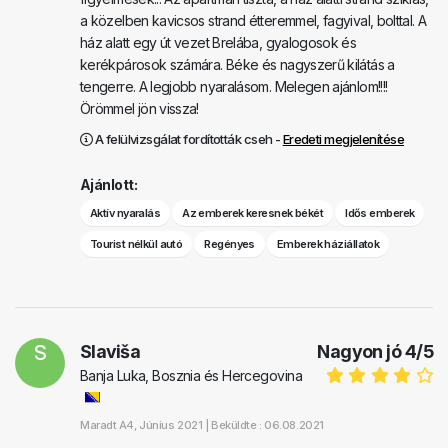
a közelben kavicsos strand étteremmel, fagyival, bolttal. A
ház alatt egy út vezet Brelába, gyalogosok és
kerékpárosok számára. Béke és nagyszerű kilátás a
tengerre. A legjobb nyaralásom. Melegen ajánlom!!!!
Örömmel jön vissza!
A felülvizsgálat fordították cseh -
Eredeti megjelenítése
Ajánlott:
Aktív nyaralás
Az emberek keresnek békét
Idős emberek
Tourist nélkül autó
Regényes
Emberek háziállatok
S
Slaviša
Nagyon jó
4
/
5
Banja Luka, Bosznia és Hercegovina
Maradt
A4
, Június 2021 |
Beküldte : 06.08.2021