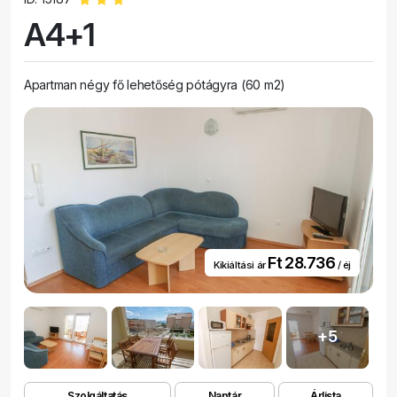
A4+1
Apartman négy fő lehetőség pótágyra (60 m2)
Ft 28.736
Kikiáltási ár
/ éj
+5
Szolgáltatás
Naptár
Árlista