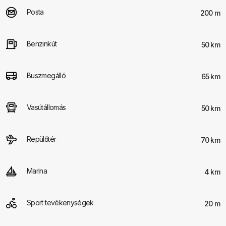
Posta
200 m
Benzinkút
50 km
Buszmegálló
65 km
Vasútállomás
50 km
Repülőtér
70 km
Marina
4 km
Sport tevékenységek
20 m