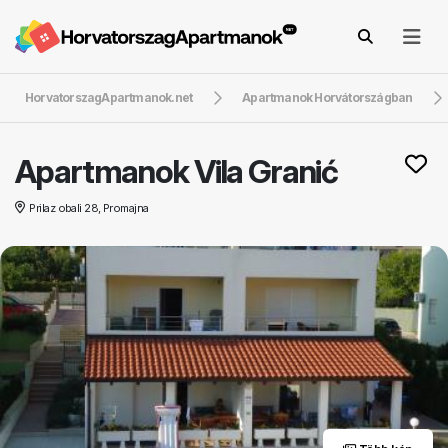
HorvatorszagApartmanok.net
Apartmanok Horvátországban
Apartmanok Vila Granić
Prilaz obali 28, Promajna