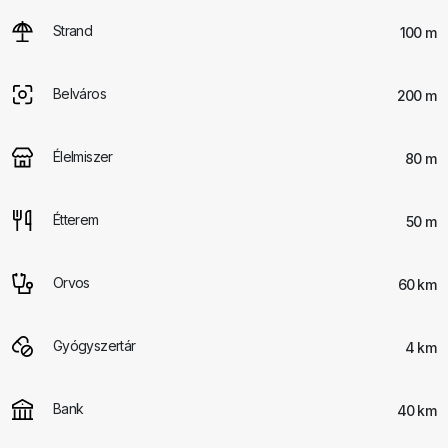
Strand
100 m
Belváros
200 m
Élelmiszer
80 m
Étterem
50 m
Orvos
60 km
Gyógyszertár
4 km
Bank
40 km