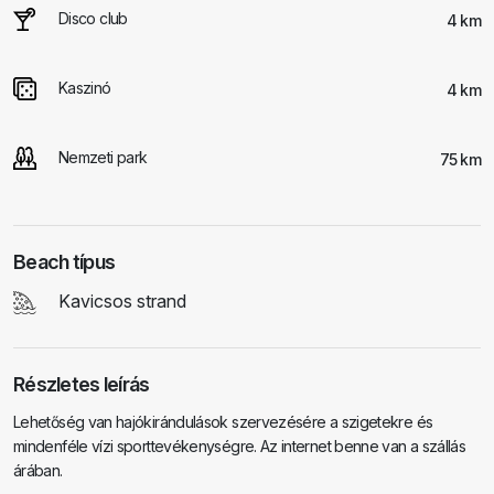
Disco club
4 km
Kaszinó
4 km
Nemzeti park
75 km
Beach típus
Kavicsos strand
Részletes leírás
Lehetőség van hajókirándulások szervezésére a szigetekre és
mindenféle vízi sporttevékenységre. Az internet benne van a szállás
árában.