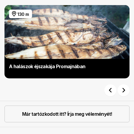
130 m
A halászok éjszakája Promajnában
Previous
Next
Már tartózkodott itt? Írja meg véleményét!