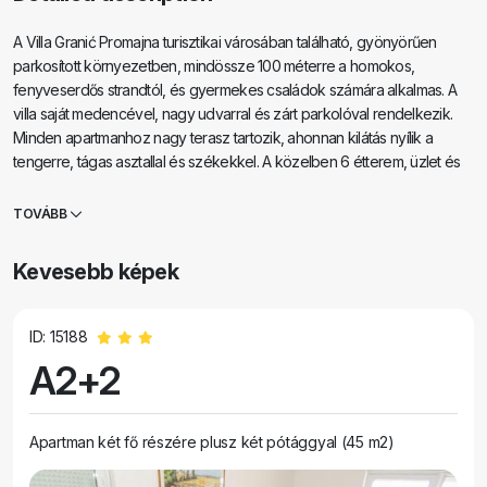
A Villa Granić Promajna turisztikai városában található, gyönyörűen
parkosított környezetben, mindössze 100 méterre a homokos,
fenyveserdős strandtól, és gyermekes családok számára alkalmas. A
villa saját medencével, nagy udvarral és zárt parkolóval rendelkezik.
Minden apartmanhoz nagy terasz tartozik, ahonnan kilátás nyílik a
tengerre, tágas asztallal és székekkel. A közelben 6 étterem, üzlet és
játszótér található. A ház mellett egy kosárlabda- és minifocipálya
található, amely ingyenesen használható.
TOVÁBB
Kevesebb képek
ID: 15188
A2+2
Apartman két fő részére plusz két pótággyal (45 m2)