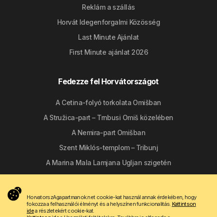
Reklám a szállás
Horvát Idegenforgalmi Közösség
Last Minute Ajánlat
First Minute ajánlat 2026
Fedezze fel Horvátországot
A Cetina-folyó torkolata Omišban
A Stružica-part – Trnbusi Omiš közelében
A Nemira-part Omišban
Szent Miklós-templom – Tribunj
A Marina Mala Lamjana Ugljan szigetén
Kövessen minket
HorvatorszAgapartmanok.net cookie-kat használ annak érdekében, hogy
fokozza a felhasználói élményt és a helyszínen funkcionalitás.
Kattintson
ide
a részletekért cookie-kat.