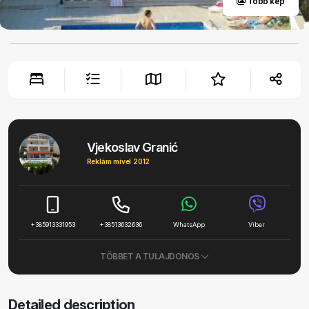
Több kép
Vjekoslav Granić
Reklám mivel 2012
+385913331953
+38513632636
WhatsApp
Viber
TÖBBET A TULAJDONOS
Detailed description