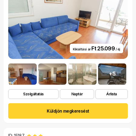
Ft 25.099
Kikiáltási ár
/ éj
+5
Szolgáltatás
Naptár
Árlista
Küldjön megkeresést
ID: 15187