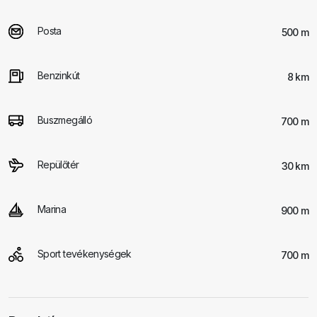
Posta
500 m
Benzinkút
8 km
Buszmegálló
700 m
Repülőtér
30 km
Marina
900 m
Sport tevékenységek
700 m