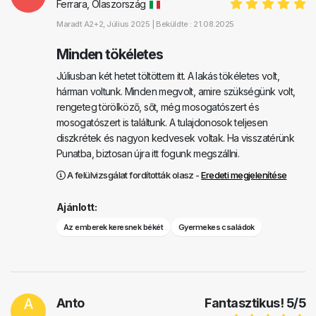
Ferrara, Olaszország
Maradt
A2+2
, Július 2025 |
Beküldte : 21.08.2025
Minden tökéletes
Júliusban két hetet töltöttem itt. A lakás tökéletes volt,
hárman voltunk. Minden megvolt, amire szükségünk volt,
rengeteg törölköző, sőt, még mosogatószert és
mosogatószert is találtunk. A tulajdonosok teljesen
diszkrétek és nagyon kedvesek voltak. Ha visszatérünk
Punatba, biztosan újra itt fogunk megszállni.
A felülvizsgálat fordították olasz -
Eredeti megjelenítése
Ajánlott:
Az emberek keresnek békét
Gyermekes családok
A
Anto
Fantasztikus!
5
/
5