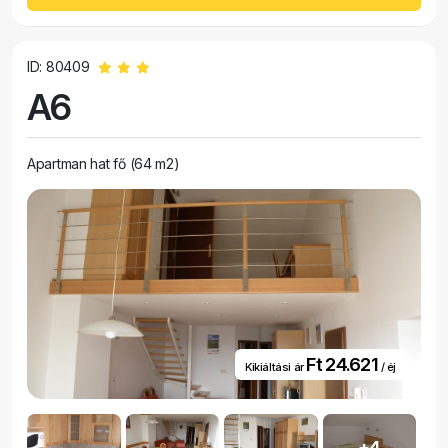
ID: 80409
A6
Apartman hat fő (64 m2)
Ft 24.621
Kikiáltási ár
/ éj
+4