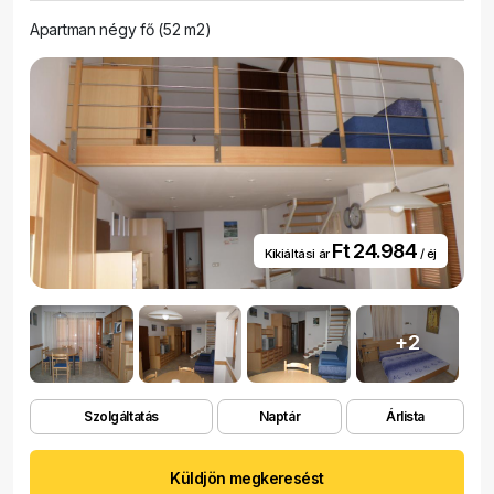
Apartman négy fő (52 m2)
Ft 24.984
Kikiáltási ár
/ éj
+2
Szolgáltatás
Naptár
Árlista
Küldjön megkeresést