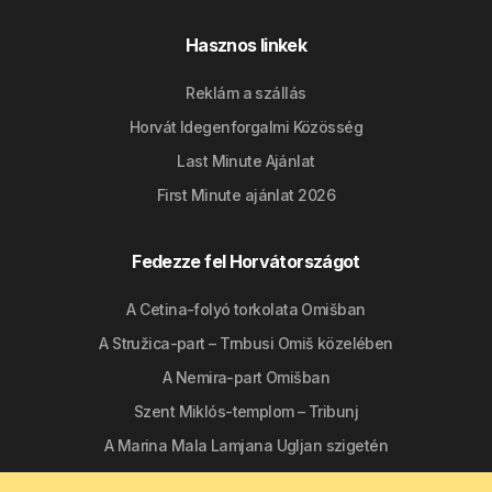
Hasznos linkek
Reklám a szállás
Horvát Idegenforgalmi Közösség
Last Minute Ajánlat
First Minute ajánlat 2026
Fedezze fel Horvátországot
A Cetina-folyó torkolata Omišban
A Stružica-part – Trnbusi Omiš közelében
A Nemira-part Omišban
Szent Miklós-templom – Tribunj
A Marina Mala Lamjana Ugljan szigetén