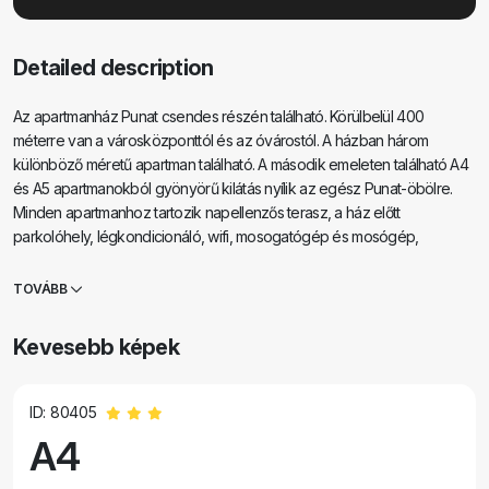
Detailed description
Az apartmanház Punat csendes részén található. Körülbelül 400
méterre van a városközponttól és az óvárostól. A házban három
különböző méretű apartman található. A második emeleten található A4
és A5 apartmanokból gyönyörű kilátás nyílik az egész Punat-öbölre.
Minden apartmanhoz tartozik napellenzős terasz, a ház előtt
parkolóhely, légkondicionáló, wifi, mosogatógép és mosógép,
hűtőszekrény, fagyasztó, mikrohullámú sütő, valamint minden
szükséges felszerelés és eszköz az étkezés elkészítéséhez és
TOVÁBB
felszolgálásához, illetve a kellemes nyaraláshoz.
Kevesebb képek
ID: 80405
A4