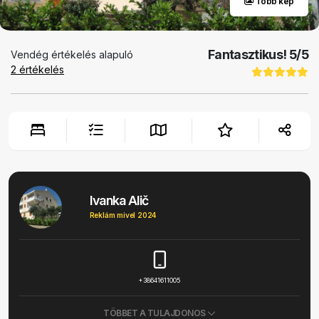
Több kép
Fantasztikus!
5
/5
Vendég értékelés alapuló
2
értékelés
Ivanka Alič
Reklám mivel 2024
+38641611005
TÖBBET A TULAJDONOS