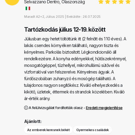
Selvazzano Dentro, Olaszország
Maradt
A2+2
, Július 2025 |
Beküldte : 26.07.2025
Tartózkodás július 12-19. között
Júliusban egy hetet töltöttünk itt (2 felnőtt és 1 10 éves). A
lakás csendes környéken található, nagyon tiszta és
kényelmes. Parkolás biztosított. Légkondicionáló áll
rendelkezésre. A konyha edényekkel, hűtőszekrénnyel,
mosogatógéppel, tűzhellyel, mikrohullámú sütővel és
vízforralóval van felszerelve. Kényelmes ágyak. A
fürdőszobában zuhanyzó és mosógép található. A
tulajdonos nagyon segítőkész. Kiváló elhelyezkedés a
kikötő, üzletek, éttermek és strandok közelében. Kiváló
ár-érték arány.
A felülvizsgálat fordították olasz -
Eredeti megjelenítése
Ajánlott:
Az emberek keresnek békét
Gyermekes családok