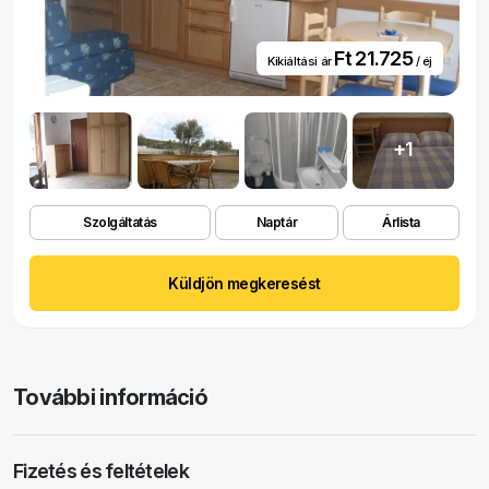
Ft 21.725
Kikiáltási ár
/ éj
+1
Szolgáltatás
Naptár
Árlista
Küldjön megkeresést
További információ
Fizetés és feltételek