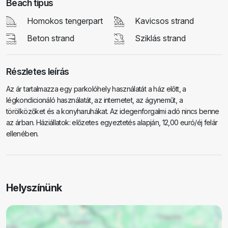
Beach típus
Homokos tengerpart
Kavicsos strand
Beton strand
Sziklás strand
Részletes leírás
Az ár tartalmazza egy parkolóhely használatát a ház előtt, a
légkondicionáló használatát, az internetet, az ágyneműt, a
törölközőket és a konyharuhákat. Az idegenforgalmi adó nincs benne
az árban. Háziállatok: előzetes egyeztetés alapján, 12,00 euró/éj felár
ellenében.
Helyszínünk