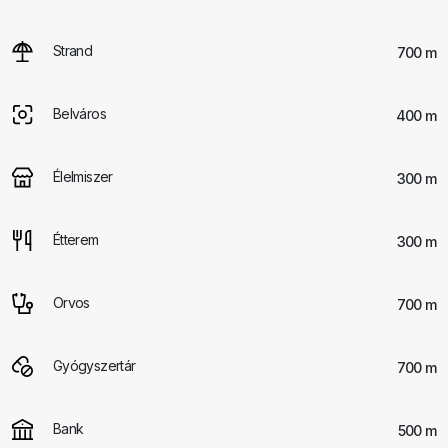
Strand
700 m
Belváros
400 m
Élelmiszer
300 m
Étterem
300 m
Orvos
700 m
Gyógyszertár
700 m
Bank
500 m