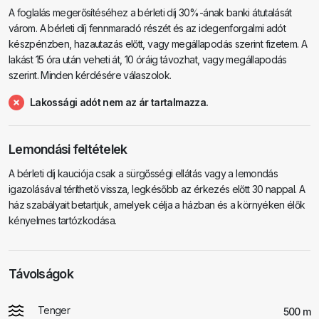
A foglalás megerősítéséhez a bérleti díj 30%-ának banki átutalását
várom. A bérleti díj fennmaradó részét és az idegenforgalmi adót
készpénzben, hazautazás előtt, vagy megállapodás szerint fizetem. A
lakást 15 óra után veheti át, 10 óráig távozhat, vagy megállapodás
szerint. Minden kérdésére válaszolok.
Lakossági adót nem az ár tartalmazza.
Lemondási feltételek
A bérleti díj kauciója csak a sürgősségi ellátás vagy a lemondás
igazolásával téríthető vissza, legkésőbb az érkezés előtt 30 nappal. A
ház szabályait betartjuk, amelyek célja a házban és a környéken élők
kényelmes tartózkodása.
Távolságok
Tenger
500 m