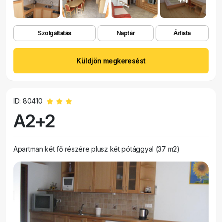
Szolgáltatás
Naptár
Árlista
Küldjön megkeresést
ID: 80410
A2+2
Apartman két fő részére plusz két pótággyal (37 m2)