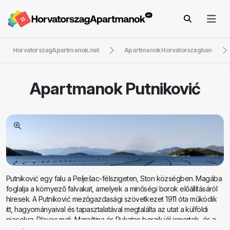
HorvatorszagApartmanok.net
Apartmanok Horvátországban
Apartmanok
Putniković
Putniković egy falu a Pelješac-félszigeten, Ston községben. Magába
foglalja a környező falvakat, amelyek a minőségi borok előállításáról
híresek. A Putniković mezőgazdasági szövetkezet 1911 óta működik
itt, hagyományaival és tapasztalatával megtalálta az utat a külföldi
piacokra. Plavac mali, Maraština és Rukatac boraik jól ismertek, és a
minőséget pincéikben is kiállítják, amelyek a világ minden tájáról