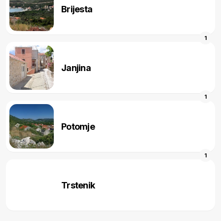
Brijesta
1
Janjina
1
Potomje
1
Trstenik