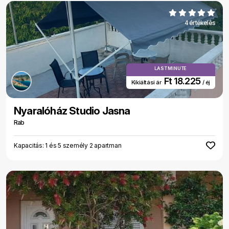
4 értékelés
LAST MINUTE
Ft 18.225
Kikiáltási ár
/ éj
Nyaralóház Studio Jasna
Rab
Kapacitás: 1 és 5 személy 2 apartman