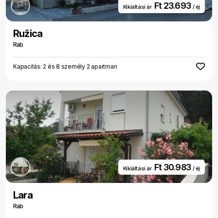
Ft 23.693
Kikiáltási ár
/ éj
Ružica
Rab
Kapacitás: 2 és 8 személy 2 apartman
Ft 30.983
Kikiáltási ár
/ éj
Lara
Rab