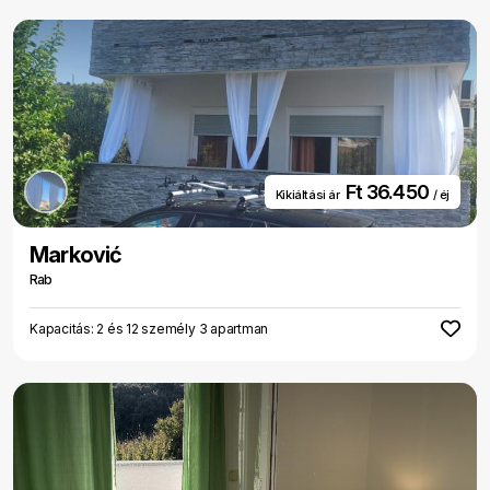
Ft 36.450
Kikiáltási ár
/ éj
Marković
Rab
Kapacitás: 2 és 12 személy 3 apartman