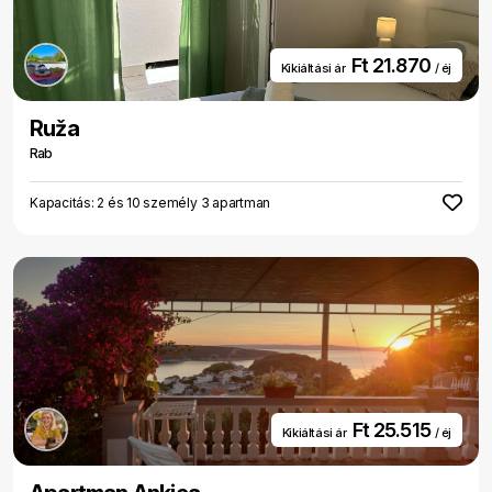
Ft 21.870
Kikiáltási ár
/ éj
Ruža
Rab
Kapacitás: 2 és 10 személy 3 apartman
Ft 25.515
Kikiáltási ár
/ éj