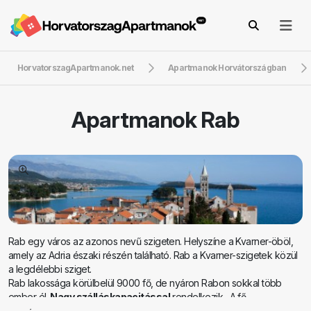
HorvatorszagApartmanok.net
Apartmanok Horvátországban
Apartmanok
Rab
Rab egy város az azonos nevű szigeten. Helyszíne a Kvarner-öböl,
amely az Adria északi részén található. Rab a Kvarner-szigetek közül
a legdélebbi sziget.
Rab lakossága körülbelül 9000 fő, de nyáron Rabon sokkal több
ember él.
Nagy szálláskapacitással
rendelkezik . A fő
szálláshelyek magánszobákban és
apartmanokban
találhatók, de a