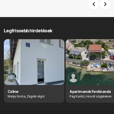
Previous
Next
Legfrissebb hirdetések
Celine
Apartmanok Ferdinanda
Marija Gorica, Zágráb régió
Pag Kustići, Horvát szigeteken