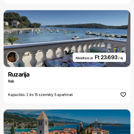
Ft 23.693
Kikiáltási ár
/ éj
Ruzarija
Rab
Kapacitás: 2 és 15 személy 5 apartman