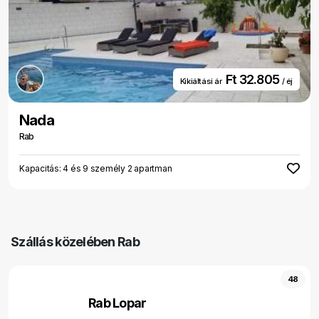
Ft 32.805
Kikiáltási ár
/ éj
Nada
Rab
Kapacitás: 4 és 9 személy 2 apartman
Szállás közelében Rab
48
Rab Lopar