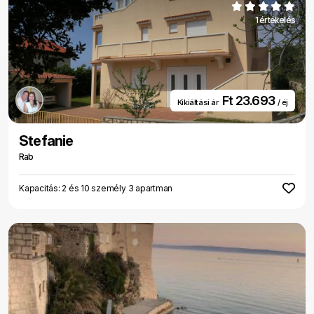
1 értékelés
Ft 23.693
Kikiáltási ár
/ éj
Stefanie
Rab
Kapacitás: 2 és 10 személy 3 apartman