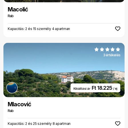
Macolić
Rab
Kapacitás: 2 és 15 személy 4 apartman
3 értékelés
Ft 18.225
Kikiáltási ár
/ éj
Mlacović
Rab
Kapacitás: 2 és 25 személy 8 apartman