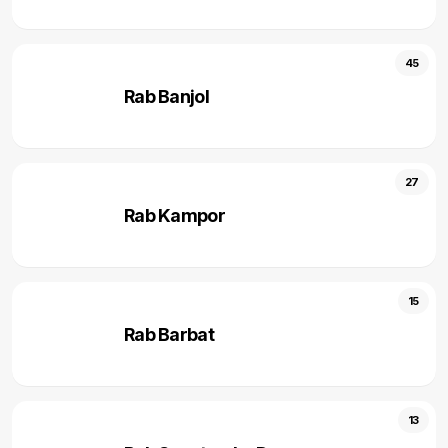
45
Rab Banjol
27
Rab Kampor
15
Rab Barbat
13