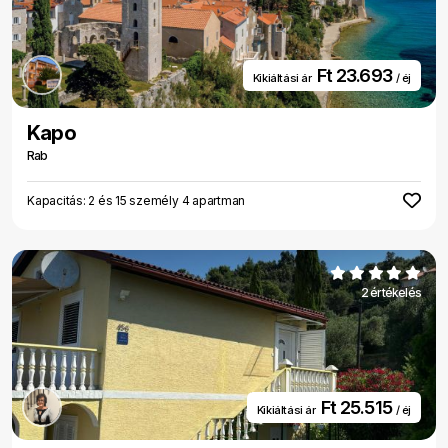
Ft 23.693
Kikiáltási ár
/ éj
Kapo
Rab
Kapacitás: 2 és 15 személy 4 apartman
2 értékelés
Ft 25.515
Kikiáltási ár
/ éj