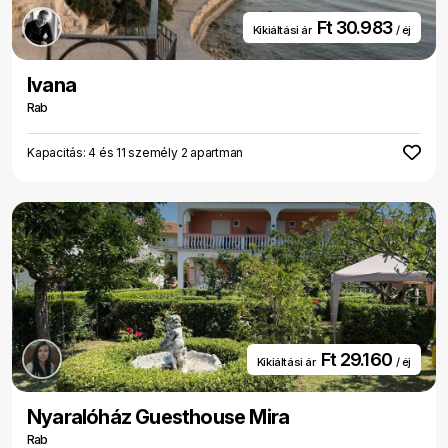
Ft 30.983
Kikiáltási ár
/ éj
Ivana
Rab
Kapacitás: 4 és 11 személy 2 apartman
Ft 29.160
Kikiáltási ár
/ éj
Nyaralóház Guesthouse Mira
Rab