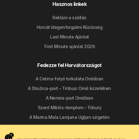
Hasznos linkek
Reklám a szállás
Horvát Idegenforgalmi Közösség
Last Minute Ajánlat
First Minute ajánlat 2026
Fedezze fel Horvátországot
A Cetina-folyó torkolata Omišban
A Stružica-part – Trnbusi Omiš közelében
A Nemira-part Omišban
Szent Miklós-templom – Tribunj
A Marina Mala Lamjana Ugljan szigetén
Kövessen minket