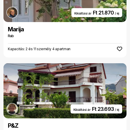
Ft 21.870
Kikiáltási ár
/ éj
Marija
Rab
Kapacitás: 2 és 11 személy 4 apartman
Ft 23.693
Kikiáltási ár
/ éj
P&Z