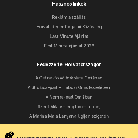
Hasznos linkek
Reklám a szállás
Horvát Idegenforgalmi Közösség
Last Minute Ajánlat
First Minute ajánlat 2026
Fedezze fel Horvátországot
A Cetina-folyó torkolata Omišban
A Stružica-part – Trnbusi Omiš közelében
A Nemira-part Omišban
Szent Miklós-templom – Tribunj
A Marina Mala Lamjana Ugljan szigetén
Kövessen minket