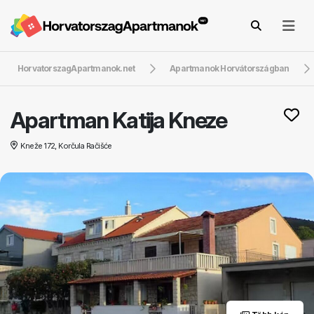
HorvatorszagApartmanok.net
Apartmanok Horvátországban
Apartman Katija Kneze
Kneže 172, Korčula Račišće