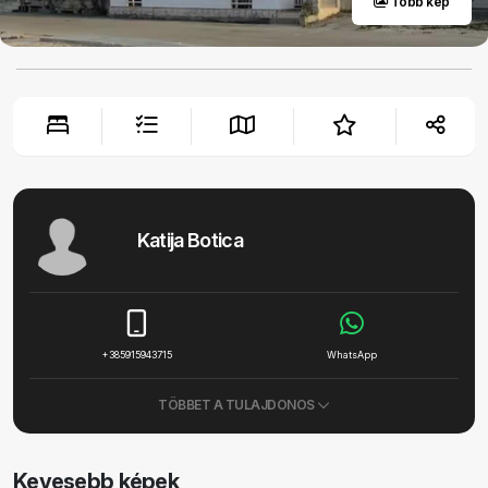
Több kép
Katija Botica
+385915943715
WhatsApp
TÖBBET A TULAJDONOS
Kevesebb képek