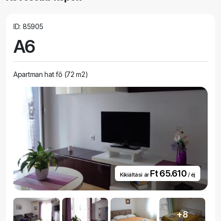
ID: 85905
A6
Apartman hat fő (72 m2)
Ft 65.610
Kikiáltási ár
/ éj
+8