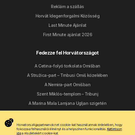
Reklám a szállás
Horvát Idegenforgalmi Közösség
Last Minute Ajánlat
First Minute ajánlat 2026
Fedezze fel Horvátországot
A Cetina-folyó torkolata Omišban
A Stružica-part – Trnbusi Omiš közelében
A Nemira-part Omišban
Szent Miklós-templom – Tribunj
A Marina Mala Lamjana Ugljan szigetén
Kövessen minket
HorvatorszAgapartmanok.net cookie-kat használ annak érdekében, hogy
fokozza a felhasználói élményt és a helyszínen funkcionalitás.
Kattintson
ide
a részletekért cookie-kat.