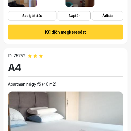
Szolgáltatás
Naptár
Árlista
Küldjön megkeresést
ID: 75752
A4
Apartman négy fő (40 m2)