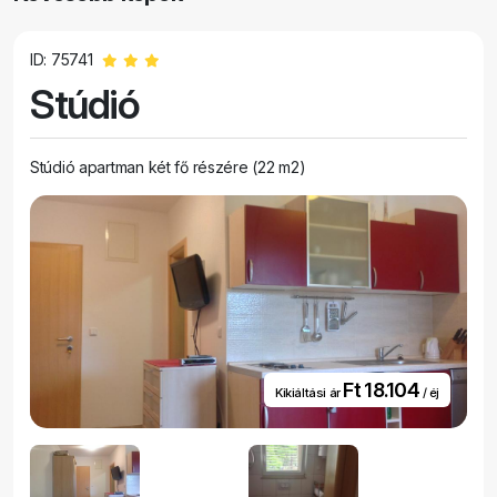
ID: 75741
Stúdió
Stúdió apartman két fő részére (22 m2)
Ft 18.104
Kikiáltási ár
/ éj