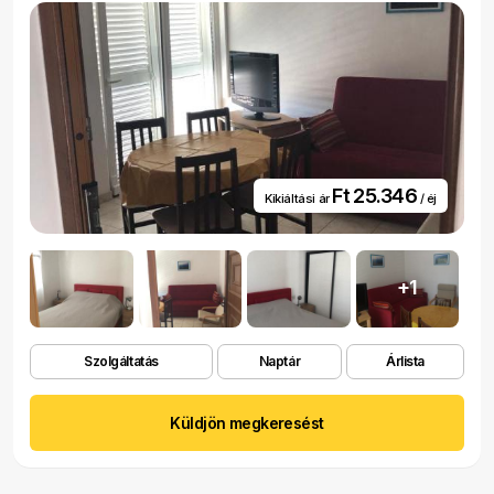
Ft 25.346
Kikiáltási ár
/ éj
+1
Szolgáltatás
Naptár
Árlista
Küldjön megkeresést