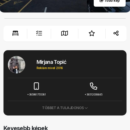
Több kép
Mirjana Topić
Reklám mivel 2016
+385981755381
+38512008645
TÖBBET A TULAJDONOS
Kevesebb képek