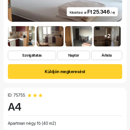
Ft 25.346
Kikiáltási ár
/ éj
+2
Szolgáltatás
Naptár
Árlista
Küldjön megkeresést
ID: 75755
A4
Apartman négy fő (40 m2)