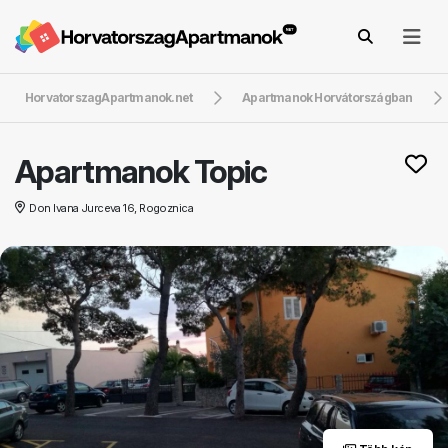
HorvatorszagApartmanok.net
Apartmanok Horvátországban
Apartmanok Topic
Don Ivana Jurceva 16, Rogoznica