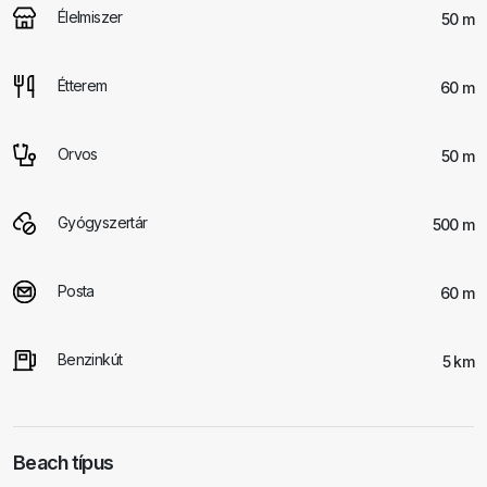
Élelmiszer
50 m
Étterem
60 m
Orvos
50 m
Gyógyszertár
500 m
Posta
60 m
Benzinkút
5 km
Beach típus