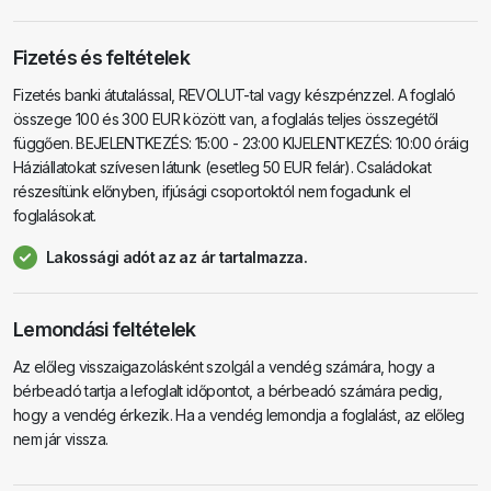
Fizetés és feltételek
Fizetés banki átutalással, REVOLUT-tal vagy készpénzzel. A foglaló
összege 100 és 300 EUR között van, a foglalás teljes összegétől
függően. BEJELENTKEZÉS: 15:00 - 23:00 KIJELENTKEZÉS: 10:00 óráig
Háziállatokat szívesen látunk (esetleg 50 EUR felár). Családokat
részesítünk előnyben, ifjúsági csoportoktól nem fogadunk el
foglalásokat.
Lakossági adót az az ár tartalmazza.
Lemondási feltételek
Az előleg visszaigazolásként szolgál a vendég számára, hogy a
bérbeadó tartja a lefoglalt időpontot, a bérbeadó számára pedig,
hogy a vendég érkezik. Ha a vendég lemondja a foglalást, az előleg
nem jár vissza.