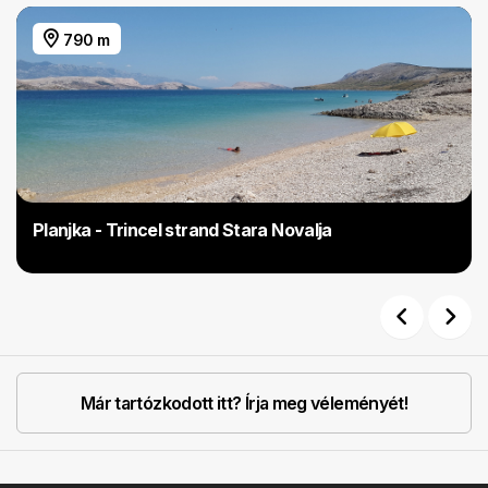
790 m
Planjka - Trincel strand Stara Novalja
Previous
Next
Már tartózkodott itt? Írja meg véleményét!