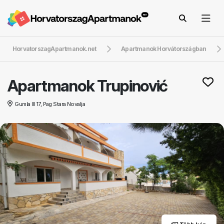
HorvatorszagApartmanok.net
Apartmanok Horvátországban
Apartmanok Trupinović
Gumla III 17, Pag Stara Novalja