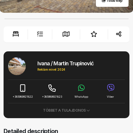
Több kép
Ivana / Martin Trupinović
Reklám mivel 2024
+385989921822
+385989921823
WhatsApp
Viber
TÖBBET A TULAJDONOS
Detailed description