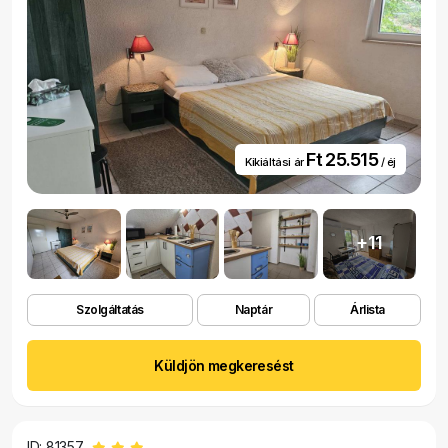
Ft 25.515
Kikiáltási ár
/ éj
+11
Szolgáltatás
Naptár
Árlista
Küldjön megkeresést
ID: 81357