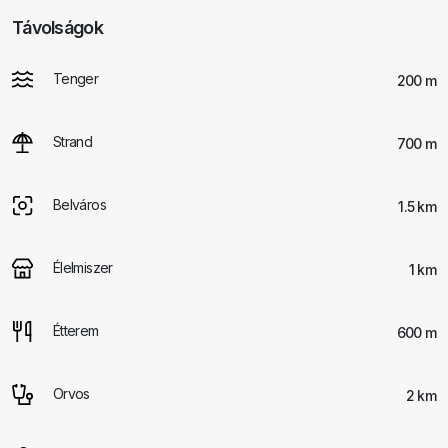
Távolságok
Tenger
200 m
Strand
700 m
Belváros
1.5 km
Élelmiszer
1 km
Étterem
600 m
Orvos
2 km