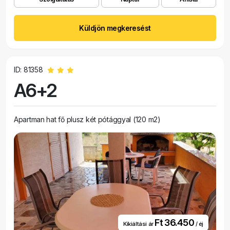
Küldjön megkeresést
ID: 81358
A6+2
Apartman hat fő plusz két pótággyal (120 m2)
Ft 36.450
Kikiáltási ár
/ éj