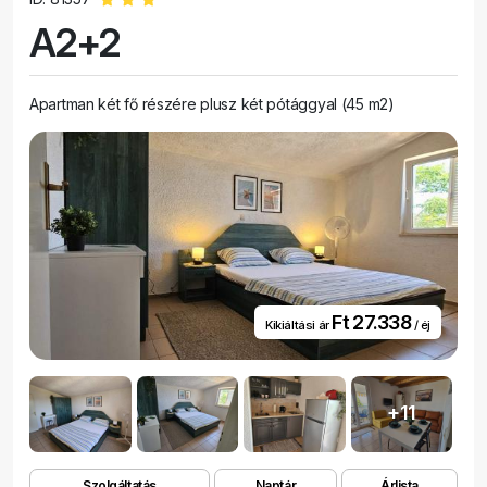
A2+2
Apartman két fő részére plusz két pótággyal (45 m2)
Ft 27.338
Kikiáltási ár
/ éj
+11
Szolgáltatás
Naptár
Árlista