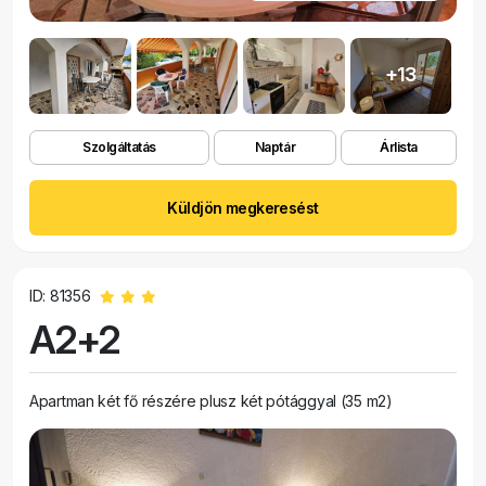
+13
Szolgáltatás
Naptár
Árlista
Küldjön megkeresést
ID: 81356
A2+2
Apartman két fő részére plusz két pótággyal (35 m2)