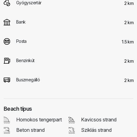
Gyógyszertár
2 km
Bank
2 km
Posta
1.5 km
Benzinkút
2 km
Buszmegálló
2 km
Beach típus
Homokos tengerpart
Kavicsos strand
Beton strand
Sziklás strand