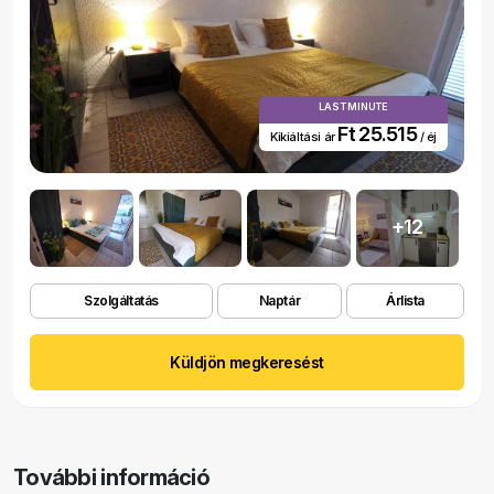
LAST MINUTE
Ft 25.515
Kikiáltási ár
/ éj
+12
Szolgáltatás
Naptár
Árlista
Küldjön megkeresést
További információ