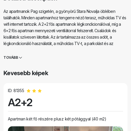
Az apartmanok Pag szigetén, a gyönyörű Stara Novalja öblében
találhatók. Minden apartmanhoz tengerre néző terasz, műholdas TV és
wifi internet tartozik. A 2+2 fős apartmanok légkondicionálóval, míg a
6+2 fős apartman mennyezeti ventilátorral felszerelt. Családok és
kisállatok szívesen látottak. Az ár tartalmazza az összes adót, a
légkondicionáló használatát, a műholdas TV-t, a parkolást és az
ágyneműt.
TOVÁBB
Kevesebb képek
ID: 81355
A2+2
Apartman két fő részére plusz két pótággyal (40 m2)