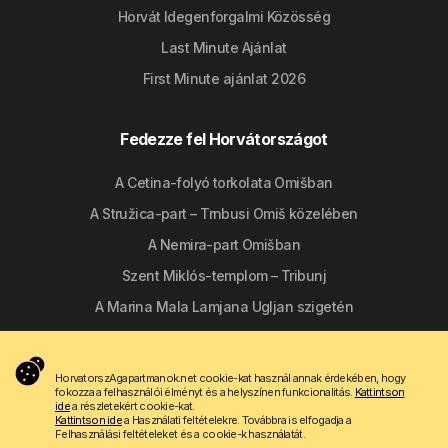
Horvát Idegenforgalmi Közösség
Last Minute Ajánlat
First Minute ajánlat 2026
Fedezze fel Horvátországot
A Cetina-folyó torkolata Omišban
A Stružica-part – Trnbusi Omiš közelében
A Nemira-part Omišban
Szent Miklós-templom – Tribunj
A Marina Mala Lamjana Ugljan szigetén
Kövessen minket
HorvatorszAgapartmanok.net cookie-kat használ annak érdekében, hogy
fokozza a felhasználói élményt és a helyszínen funkcionalitás.
Kattintson
ide
a részletekért cookie-kat.
Kattintson ide
a Használati feltételekre. Továbbra is elfogadja a
Felhasználási feltételeket és a cookie-k használatát.