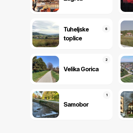
Tuheljske
6
toplice
2
Velika Gorica
1
Samobor