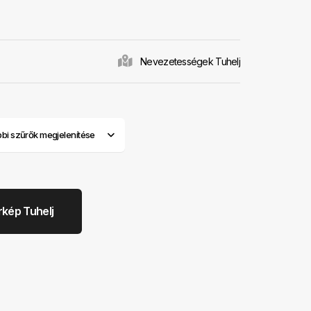
rvezését.
Nevezetességek Tuhelj
bi szűrők megjelenítése
rkép Tuhelj