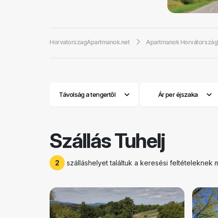
HorvatorszagApartmanok.net
Apartmanok Horvátorszá
Távolság a tengertől
Ár per éjszaka
Szállás Tuhelj
2
szálláshelyet találtuk a keresési feltételeknek