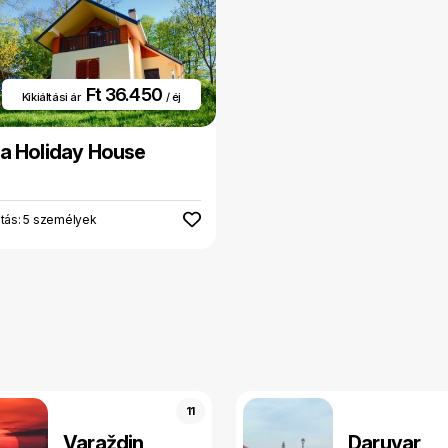
Ft 36.450
Kikiáltási ár
/ éj
a Holiday House
tás: 5 személyek
11
Varaždin
Daruvar