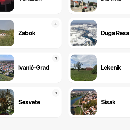
4
Zabok
Duga Resa
1
Ivanić-Grad
Lekenik
1
Sesvete
Sisak