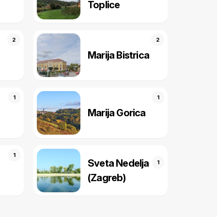
Toplice
2
2
Marija Bistrica
1
1
Marija Gorica
1
Sveta Nedelja
1
(Zagreb)