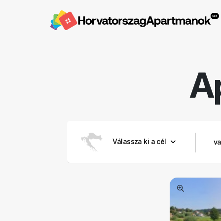
A
Válassza ki a cél