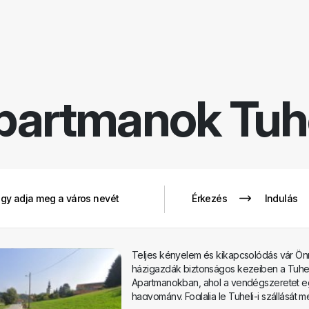
Rendezé
Szűrők eltáv
partmanok
Tuh
Teljes kényelem és kikapcsolódás vár Önr
házigazdák biztonságos kezeiben a Tuhel
Apartmanokban, ahol a vendégszeretet e
hagyomány. Foglalja le Tuhelj-i szállását 