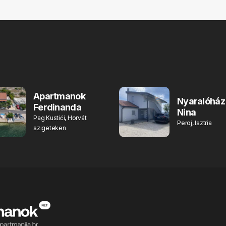
Apartmanok
Nyaralóház
Ferdinanda
Nina
Pag Kustići, Horvát
Peroj, Isztria
szigeteken