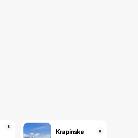
8
Krapinske
6