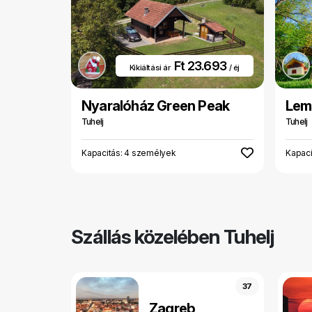
Ft 23.693
Kikiáltási ár
/ éj
Nyaralóház Green Peak
Lem
Tuhelj
Tuhelj
Kapacitás: 4 személyek
Kapaci
Szállás közelében Tuhelj
37
Zagreb