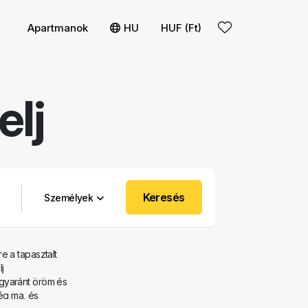
s
olítása
Apartmanok
HU
HUF (Ft)
elj
Keresés
Személyek
e a tapasztalt
j
gyaránt öröm és
még ma, és