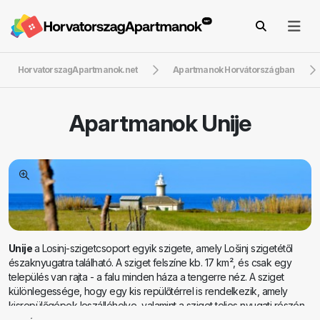
HorvatorszagApartmanok.net
Apartmanok Horvátországban
Apartmanok
Unije
Unije
a Losinj-szigetcsoport egyik szigete, amely Lošinj szigetétől
északnyugatra található. A sziget felszíne kb. 17 km², és csak egy
település van rajta - a falu minden háza a tengerre néz. A sziget
különlegessége, hogy egy kis repülőtérrel is rendelkezik, amely
kisrepülőgépek leszállóhelye, valamint a sziget teljes nyugati részén
elterülő mezőgazdasági síkságok. Feltételezések szerint a sziget már