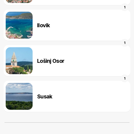
1
Ilovik
1
Lošinj Osor
1
Susak