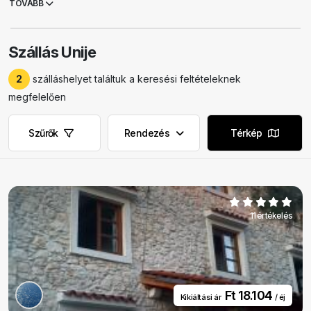
TOVÁBB
a római kor óta lakott, és a lakosok már akkor is a halászattal
foglalkoztak, amely hagyomány a mai napig fennmaradt. A szigeten
található házak nagy része nyaralóház, a házigazdák
Unijében
Szállás Unije
kínálnak
szállást
a turistáknak és az utasoknak. Unije varázslatos
strandokkal és rejtett öblökkel is rendelkezik, ahol a turisták
2
szálláshelyet találtuk a keresési feltételeknek
élvezhetik a magányt. Unije ideális úti cél, ahol biztosan felejthetetlen
nyaralást élhet át, különösen akkor, ha a város tömegétől távol eső,
megfelelően
békés és csendes nyaralást, valamint az egyedülállóan megőrzött
természetet keresi.
Szűrők
Rendezés
Térkép
11 értékelés
Ft 18.104
Kikiáltási ár
/ éj