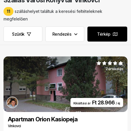
Szállás Városi Könyvtár Vinkovci
11
szálláshelyet találtuk a keresési feltételeknek
megfelelően
Szűrők
Rendezés
Térkép
2 értékelés
Ft 28.966
Kikiáltási ár
/ éj
Apartman Orion Kasiopeja
Vinkovci