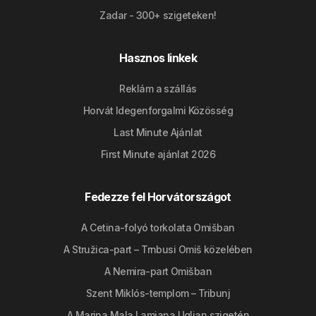
Zadar - 300+ szigeteken!
Hasznos linkek
Reklám a szállás
Horvát Idegenforgalmi Közösség
Last Minute Ajánlat
First Minute ajánlat 2026
Fedezze fel Horvátországot
A Cetina-folyó torkolata Omišban
A Stružica-part – Trnbusi Omiš közelében
A Nemira-part Omišban
Szent Miklós-templom – Tribunj
A Marina Mala Lamjana Ugljan szigetén