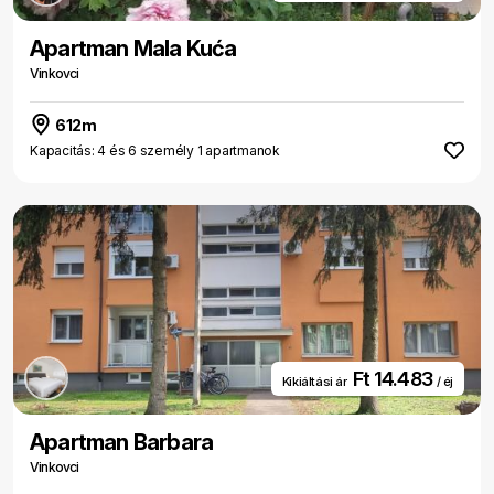
Apartman Mala Kuća
Vinkovci
612m
Kapacitás: 4 és 6 személy 1 apartmanok
Ft 14.483
Kikiáltási ár
/ éj
Apartman Barbara
Vinkovci