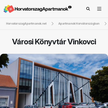
HorvatorszagApartmanok.net
Apartmanok Horvátországban
Városi Könyvtár Vinkovci