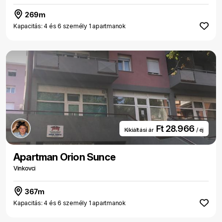
269m
Kapacitás: 4 és 6 személy 1 apartmanok
Ft 28.966
Kikiáltási ár
/ éj
Apartman Orion Sunce
Vinkovci
367m
Kapacitás: 4 és 6 személy 1 apartmanok