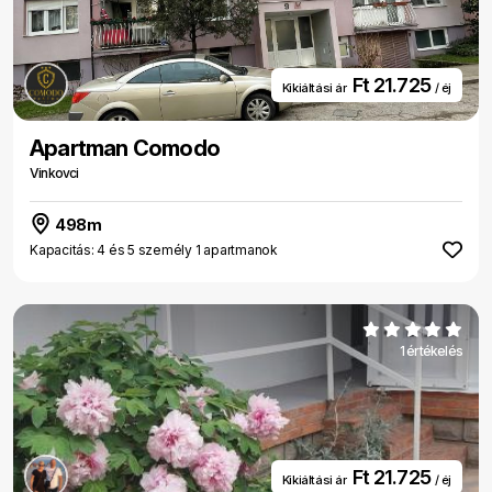
Ft 21.725
Kikiáltási ár
/ éj
Apartman Comodo
Vinkovci
498m
Kapacitás: 4 és 5 személy 1 apartmanok
1 értékelés
Ft 21.725
Kikiáltási ár
/ éj