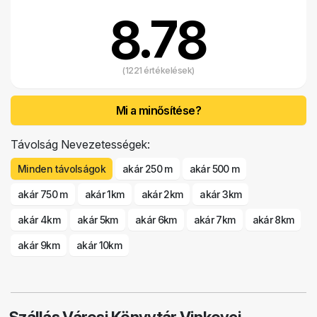
8.78
(1221 értékelések)
Mi a minősítése?
Távolság Nevezetességek:
Minden távolságok
akár 250 m
akár 500 m
akár 750 m
akár 1km
akár 2km
akár 3km
akár 4km
akár 5km
akár 6km
akár 7km
akár 8km
akár 9km
akár 10km