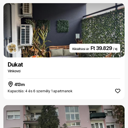
Ft 39.829
Kikiáltási ár
/ éj
Dukat
Vinkovci
413m
Kapacitás: 4 és 6 személy 1 apartmanok