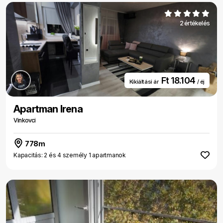
2 értékelés
Ft 18.104
Kikiáltási ár
/ éj
Apartman Irena
Vinkovci
778m
Kapacitás: 2 és 4 személy 1 apartmanok