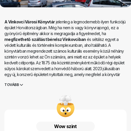
A Vinkovci Városi Könyvtár
jelenleg a legmodernebb ilyen funkciójú
épület Horvátországban. Még ha nem is vagy könyvrajongó, ez a
gyönyörű építmény akkor is megragadja a figyelmedet, ha
megfizethető
szállást bérelsz Vinkovciban
és sétálsz egyet a
védett kulturális és történelmi komplexumban, ahol található. A
könyvtárban megrendezett számos kulturális esemény közül néhány
szintén vonzó lehet az Ön számára, ami miatt ez az épület a helyiek
kedvelt célpontja. Az 1875 óta közintézményként működő régi épület
súlyos károkat szenvedett a honvédő háború alatt. 2023 júliusában
egy új, korszerű épületet nyitottak meg, amely megfelel a könyvtár
által a polgároknak nyújtott szolgáltatások széles skálájának. A
TOVÁBB
Vinkovci Városi Könyvtár
több mint 200 000 könyvből, folyóiratból,
újságból, hang- és videofelvételből álló gazdag gyűjteménnyel
büszkélkedhet. Különlegességnek számítanak a város különböző
pontjain elhelyezett könyvkuckók, amelyeket egy interaktív térkép
segítségével lehet megtalálni. Lehetőség nyílik Vinkovci és gazdag
kultúrájának felfedezésére. További információ: https://gkvk.hr.
Wow szint