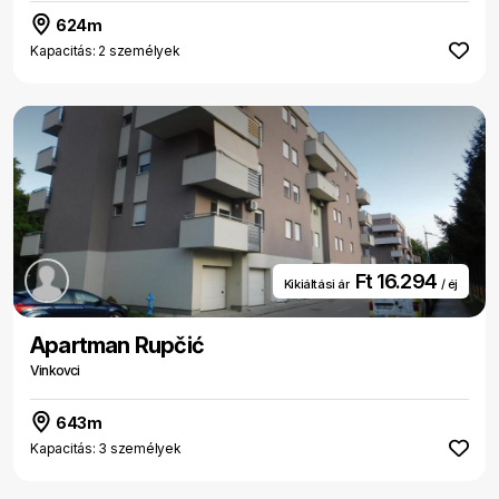
624m
Kapacitás: 2 személyek
Ft 16.294
Kikiáltási ár
/ éj
Apartman Rupčić
Vinkovci
643m
Kapacitás: 3 személyek