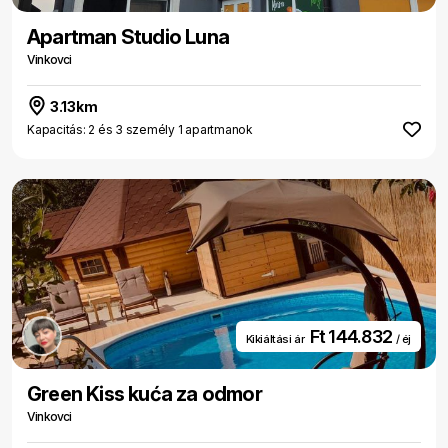
Apartman Studio Luna
Vinkovci
3.13km
Kapacitás: 2 és 3 személy 1 apartmanok
Ft 144.832
Kikiáltási ár
/ éj
Green Kiss kuća za odmor
Vinkovci