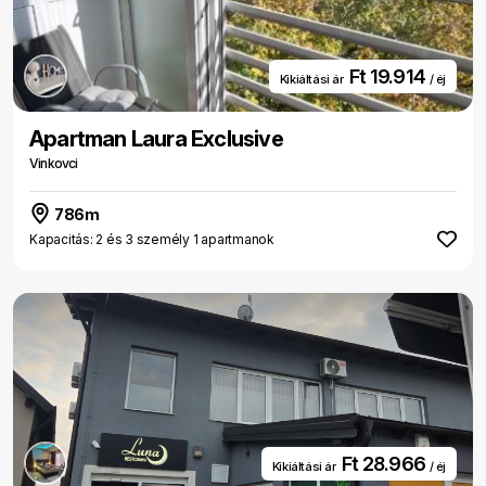
Ft 19.914
Kikiáltási ár
/ éj
Apartman Laura Exclusive
Vinkovci
786m
Kapacitás: 2 és 3 személy 1 apartmanok
Ft 28.966
Kikiáltási ár
/ éj