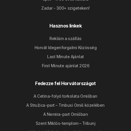
Zadar - 300+ szigeteken!
Hasznos linkek
Reklám a szállás
Horvát Idegenforgalmi Közösség
Last Minute Ajánlat
First Minute ajánlat 2026
Fedezze fel Horvátországot
A Cetina-folyó torkolata Omišban
A Stružica-part – Trnbusi Omiš közelében
A Nemira-part Omišban
Szent Miklós-templom – Tribunj