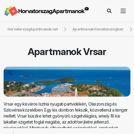
HorvatorszagApartmanok.net
Apartmanok Horvátországban
Apartmanok
Vrsar
Vrsar egy kisváros Isztria nyugati partvidékén, Olaszország és
Szlovénia közelében. Egy kis dombon fekszik, közvetlenül a tenger
mellett. Vrsar büszke lehet gyönyörű szigetvilágára, amely 18 kis
lakatlan szigetet foglal magába, az adott területre jellemző
növényekkel. Mindegyik elfogadható csónakokkal, amelyeket
bérelhet, vagy szervezett csónaktúrán vehet részt. Vrsar teljes