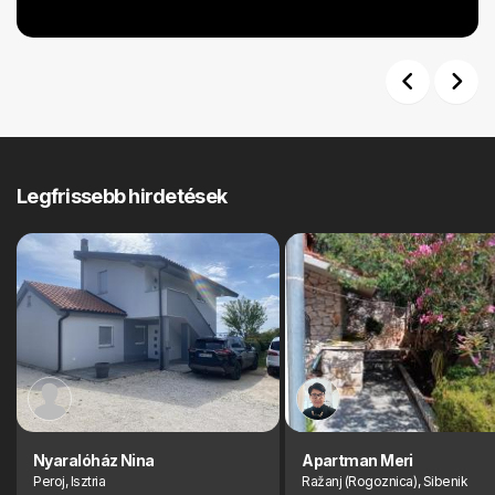
Previous
Next
Legfrissebb hirdetések
Nyaralóház Nina
Apartman Meri
Peroj, Isztria
Ražanj (Rogoznica), Sibenik