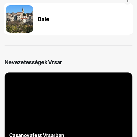
1
Bale
Nevezetességek Vrsar
Casanovafest Vrsarban