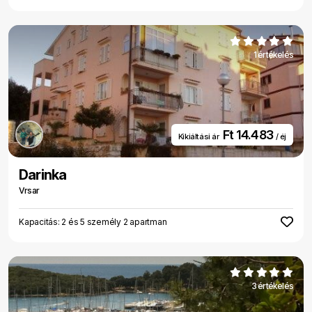
1 értékelés
Ft 14.483
Kikiáltási ár
/ éj
Darinka
Vrsar
Kapacitás: 2 és 5 személy 2 apartman
3 értékelés