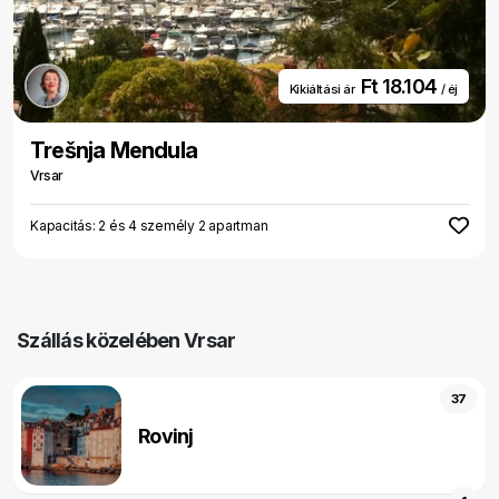
Ft 18.104
Kikiáltási ár
/ éj
Trešnja Mendula
Vrsar
Kapacitás: 2 és 4 személy 2 apartman
Szállás közelében Vrsar
37
Rovinj