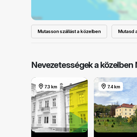
Mutasson szállást a közelben
Mutasd a 
Nevezetességek a közelben 
7.3 km
7.4 km