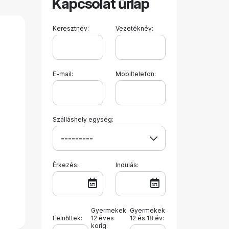
Kapcsolat űrlap
Keresztnév:
Vezetéknév:
E-mail:
Mobiltelefon:
Szálláshely egység:
Érkezés:
Indulás:
Gyermekek
Gyermekek
Felnőttek:
12 éves
12 és 18 év:
korig: