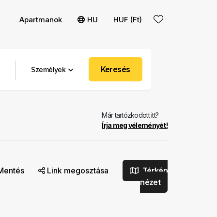
Apartmanok
HU
HUF (Ft)
Keresés
Személyek
Már tartózkodott itt?
Írja meg véleményét!
Mentés
Link megosztása
Térkép
nézet