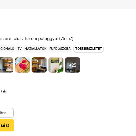
észére, plusz három pótággyal (75 m2)
ICIONÁLÓ
TV
HÁZIÁLLATOK
FÜRDŐSZOBA
TÖBB RÉSZLETET
+25
/ éj
lista
esést