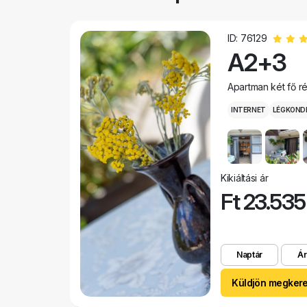
ID: 76129
A2+3
Apartman két fő r
INTERNET
LÉGKOND
Kikiáltási ár
Ft 23.535
Naptár
Ár
Küldjön megker