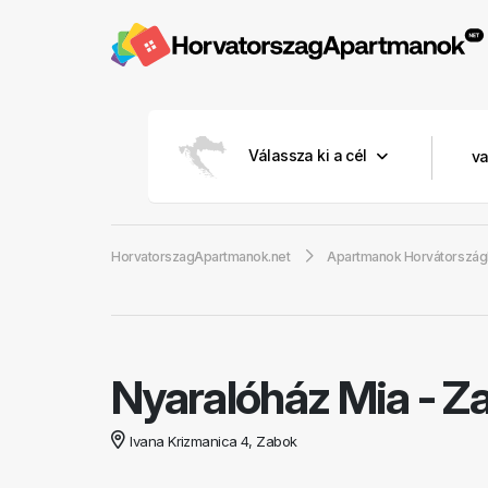
Válassza ki a cél
HorvatorszagApartmanok.net
Apartmanok Horvátorszá
Nyaralóház Mia
-
Za
Ivana Krizmanica 4, Zabok