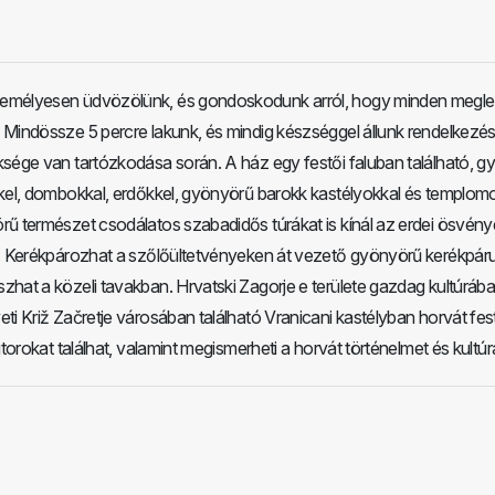
emélyesen üdvözölünk, és gondoskodunk arról, hogy minden megle
Mindössze 5 percre lakunk, és mindig készséggel állunk rendelkezés
ksége van tartózkodása során. A ház egy festői faluban található, 
kkel, dombokkal, erdőkkel, gyönyörű barokk kastélyokkal és templom
rű természet csodálatos szabadidős túrákat is kínál az erdei ösvén
l. Kerékpározhat a szőlőültetvényeken át vezető gyönyörű kerékpár
hat a közeli tavakban. Hrvatski Zagorje e területe gazdag kultúráb
ti Križ Začretje városában található Vranicani kastélyban horvát fes
útorokat találhat, valamint megismerheti a horvát történelmet és kultúr