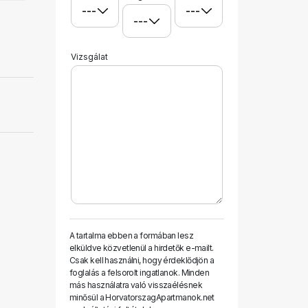
Vizsgálat
A tartalma ebben a formában lesz
elküldve közvetlenül a hirdetők e-mailt.
Csak kell használni, hogy érdeklődjön a
foglalás a felsorolt ​​ingatlanok. Minden
más használatra való visszaélésnek
minősül a HorvatorszagApartmanok.net