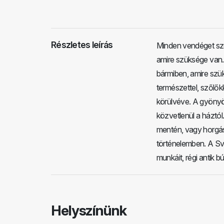
Részletes leírás
Minden vendéget sz
amire szüksége van. 
bármiben, amire szü
természettel, szőlő
körülvéve. A gyönyö
közvetlenül a háztó
mentén, vagy horgász
történelemben. A Sve
munkáit, régi antik b
Helyszínünk