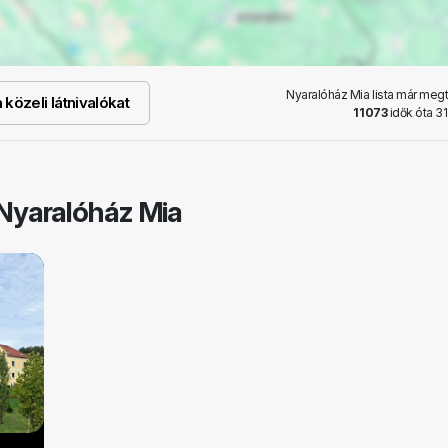
Nyaralóház Mia lista már megt
közeli látnivalókat
11073
idők óta 31
Nyaralóház Mia