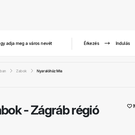
gban
Zabok
Nyaralóház Mia
bok - Zágráb régió