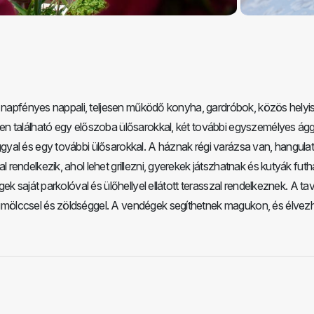
n napfényes nappali, teljesen működő konyha, gardróbok, közös helyi
n található egy előszoba ülősarokkal, két további egyszemélyes ágg
yal és egy további ülősarokkal. A háznak régi varázsa van, hangula
endelkezik, ahol lehet grillezni, gyerekek játszhatnak és kutyák fut
k saját parkolóval és ülőhellyel ellátott terasszal rendelkeznek. A ta
mölccsel és zöldséggel. A vendégek segíthetnek magukon, és élvezh