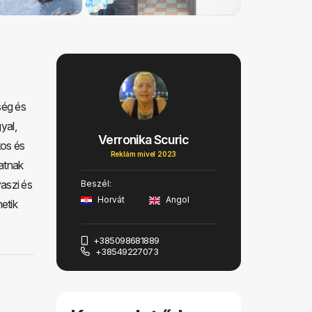
ség és
yal,
Verronika Scuric
tos és
Reklám mivel 2023
hatnak
vaszi és
Beszél:
Horvát
Angol
etik
+385098681889
+38549227073