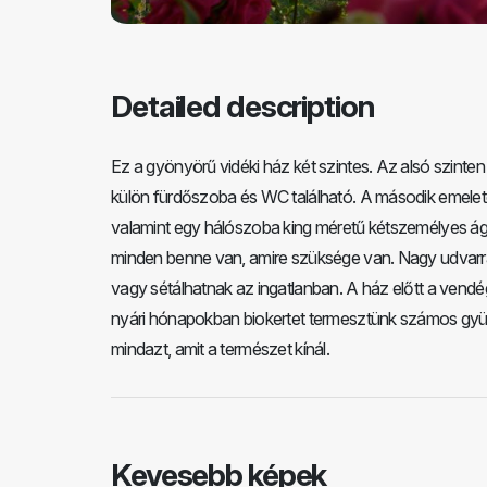
Detailed description
Ez a gyönyörű vidéki ház két szintes. Az alsó szinte
külön fürdőszoba és WC található. A második emelete
valamint egy hálószoba king méretű kétszemélyes ágg
minden benne van, amire szüksége van. Nagy udvarral r
vagy sétálhatnak az ingatlanban. A ház előtt a vendége
nyári hónapokban biokertet termesztünk számos gyü
mindazt, amit a természet kínál.
Kevesebb képek