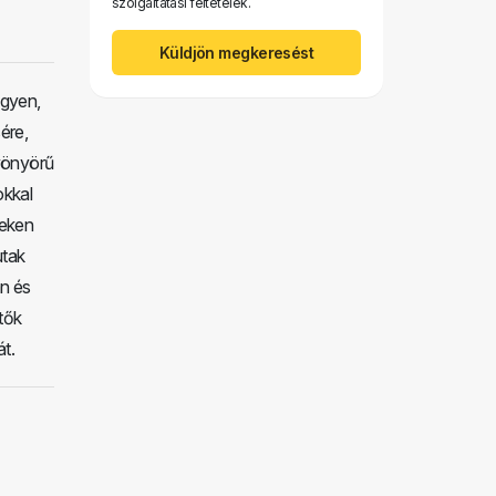
szolgáltatási feltételek.
Küldjön megkeresést
gyen,
ére,
gyönyörű
okkal
yeken
utak
an és
tők
át.