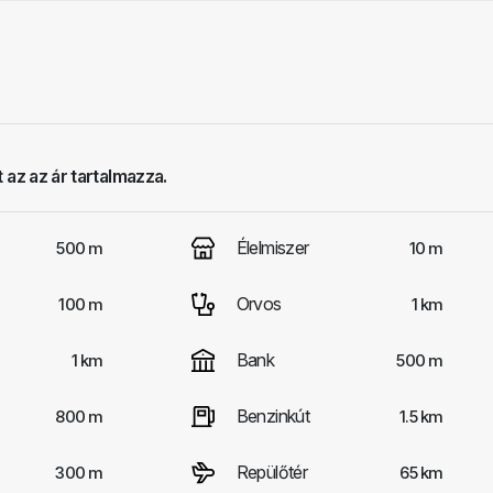
 az az ár tartalmazza.
Élelmiszer
500 m
10 m
Orvos
100 m
1 km
Bank
1 km
500 m
Benzinkút
800 m
1.5 km
Repülőtér
300 m
65 km