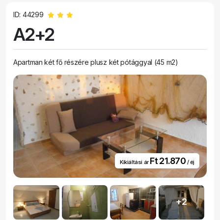
ID: 44299
A2+2
Apartman két fő részére plusz két pótággyal (45 m2)
Ft 21.870
Kikiáltási ár
/ éj
+2