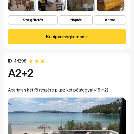
Szolgáltatás
Naptár
Árlista
Küldjön megkeresést
ID: 44298
A2+2
Apartman két fő részére plusz két pótággyal (45 m2)