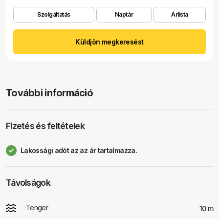
Szolgáltatás
Naptár
Árlista
Küldjön megkeresést
További információ
Fizetés és feltételek
Lakossági adót az az ár tartalmazza.
Távolságok
Tenger
10 m