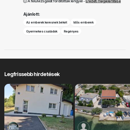
A felülvizsgálat fordították lengyel -
Eredeti megjelenítése
Ajánlott:
Az emberek keresnek békét
Idős emberek
Gyermekes családok
Regényes
Legfrissebb hirdetések