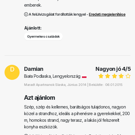
emberek.
A felülvizsgálat fordították lengyel -
Eredeti megjelenítése
Ajánlott:
Gyermekes családok
D
Damian
Nagyon jó
4
/
5
Biała Podlaska, Lengyelország
Maradt
Apartmanok Slavka
, Június 2014 |
Beküldte : 06.01.2015
Azt ajánlom
Szép, szép és kellemes, barátságos tulajdonos, nagyon
közel a strandhoz, ideális a pihenésre a gyerekekkel, 200
m, homokos strand, nagy terasz, a lakás jól felszerelt
konyha eszközök.