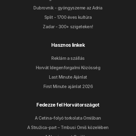
Dubrovnik - gyöngyszeme az Adria
Split - 1700 éves kultúra
Zadar - 300+ szigeteken!
Hasznos linkek
Reklám a szállás
Horvát Idegenforgalmi Közösség
Last Minute Ajánlat
First Minute ajánlat 2026
Fedezze fel Horvátországot
A Cetina-folyó torkolata Omišban
A Stružica-part – Trnbusi Omiš közelében