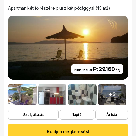
Apartman két fő részére plusz két pótággyal (45 m2)
Ft 29.160
Kikiáltási ár
/ éj
+3
Szolgáltatás
Naptár
Árlista
Küldjön megkeresést