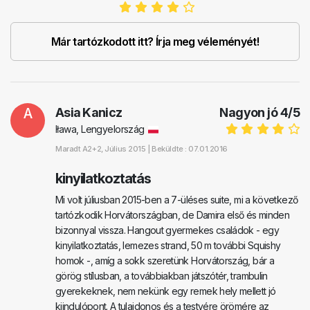
Már tartózkodott itt? Írja meg véleményét!
A
Asia Kanicz
Nagyon jó
4
/
5
Iława, Lengyelország
Maradt
A2+2
, Július 2015 |
Beküldte : 07.01.2016
kinyilatkoztatás
Mi volt júliusban 2015-ben a 7-üléses suite, mi a következő
tartózkodik Horvátországban, de Damira első és minden
bizonnyal vissza. Hangout gyermekes családok - egy
kinyilatkoztatás, lemezes strand, 50 m további Squishy
homok -, amíg a sokk szeretünk Horvátország, bár a
görög stílusban, a továbbiakban játszótér, trambulin
gyerekeknek, nem nekünk egy remek hely mellett jó
kiindulópont. A tulajdonos és a testvére örömére az