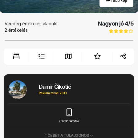
Több kép
Nagyon jó
4
/5
Vendég értékelés alapuló
2
értékelés
Damir Čikotić
Reklám mivel 2013
+385955900482
TÖBBET A TULAJDONOS