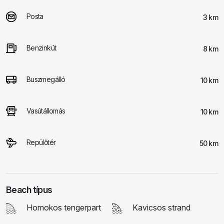
Posta
3 km
Benzinkút
8 km
Buszmegálló
10 km
Vasútállomás
10 km
Repülőtér
50 km
Beach típus
Homokos tengerpart
Kavicsos strand