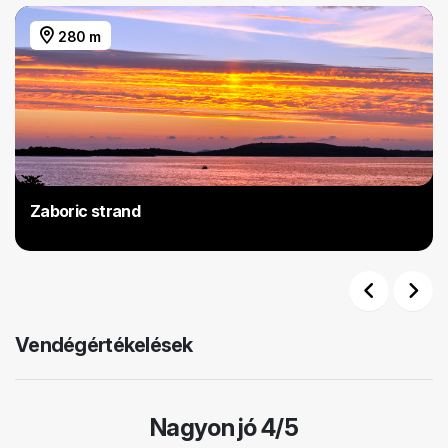
280 m
Zaboric strand
Previous
Next
Vendégértékelések
Nagyon jó 4/5