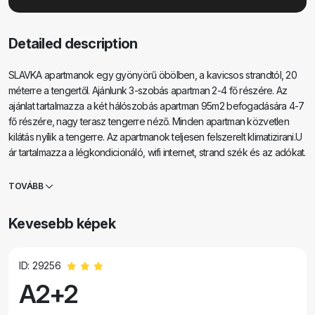
Detailed description
SLAVKA apartmanok egy gyönyörű öbölben, a kavicsos strandtól, 20
méterre a tengertől. Ajánlunk 3-szobás apartman 2-4 fő részére. Az
ajánlat tartalmazza a két hálószobás apartman 95m2 befogadására 4-7
fő részére, nagy terasz tengerre néző. Minden apartman közvetlen
kilátás nyílik a tengerre. Az apartmanok teljesen felszerelt klimatizirani.U
ár tartalmazza a légkondicionáló, wifi internet, strand szék és az adókat.
Van is egy grill. Ingyenes parkolási lehetőség a vendégek számára a
házban. Köszönjük az érdeklődést és üdvözlettel a horvát.
TOVÁBB
Kevesebb képek
ID: 29256
A2+2