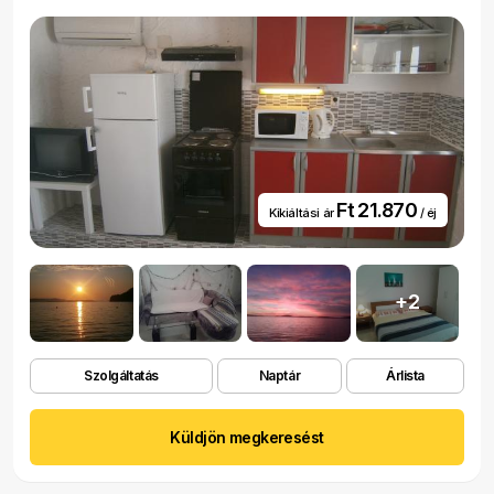
Ft 21.870
Kikiáltási ár
/ éj
+2
Szolgáltatás
Naptár
Árlista
Küldjön megkeresést