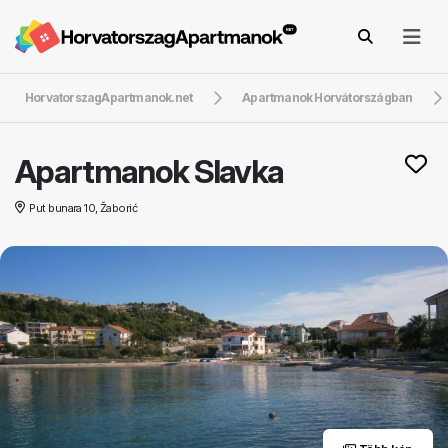
HorvatorszagApartmanok.net
Apartmanok Horvátországban
Apartmanok Slavka
Put bunara 10, Žaborić