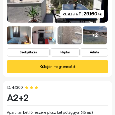
Ft 29.160
Kikiáltási ár
/ éj
+2
Szolgáltatás
Naptár
Árlista
Küldjön megkeresést
ID: 44300
A2+2
Apartman két fő részére plusz két pótággyal (45 m2)