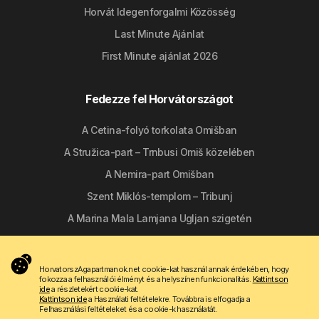
Horvát Idegenforgalmi Közösség
Last Minute Ajánlat
First Minute ajánlat 2026
Fedezze fel Horvátországot
A Cetina-folyó torkolata Omišban
A Stružica-part – Trnbusi Omiš közelében
A Nemira-part Omišban
Szent Miklós-templom – Tribunj
A Marina Mala Lamjana Ugljan szigetén
Kövessen minket
HorvatorszAgapartmanok.net cookie-kat használ annak érdekében, hogy
fokozza a felhasználói élményt és a helyszínen funkcionalitás.
Kattintson
ide
a részletekért cookie-kat.
Kattintson ide
a Használati feltételekre. Továbbra is elfogadja a
Felhasználási feltételeket és a cookie-k használatát.