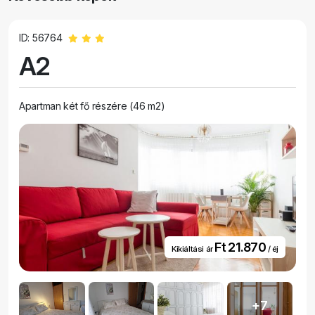
ID: 56764
A2
Apartman két fő részére (46 m2)
Ft 21.870
Kikiáltási ár
/ éj
+7