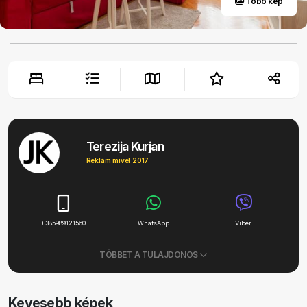
Több kép
Terezija Kurjan
Reklám mivel 2017
+385989121560
WhatsApp
Viber
TÖBBET A TULAJDONOS
Kevesebb képek