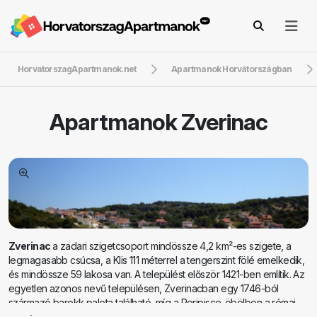
HorvatorszagApartmanok.net
Apartmanok Horvátországban
Apartmanok
Zverinac
Zverinac
a zadari szigetcsoport mindössze 4,2 km²-es szigete, a
legmagasabb csúcsa, a Klis 111 méterrel a tengerszint fölé emelkedik,
és mindössze 59 lakosa van. A települést először 1421-ben említik. Az
egyetlen azonos nevű településen, Zverinacban egy 1746-ból
származó barokk palota található, míg a Poripisce-öbölben a római
korból maradtak fenn maradványok. A szigetet hajójáratok kötik