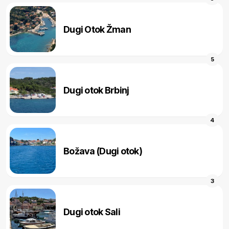
Dugi Otok Žman
5
Dugi otok Brbinj
4
Božava (Dugi otok)
3
Dugi otok Sali