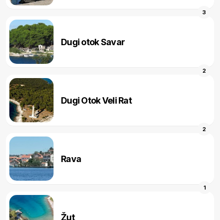
3
Dugi otok Savar
2
Dugi Otok Veli Rat
2
Rava
1
Žut