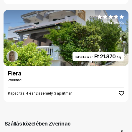
7 értékelés
Ft 21.870
Kikiáltási ár
/ éj
Fiera
Zverinac
Kapacitás: 4 és 12 személy 3 apartman
Szállás közelében Zverinac
8