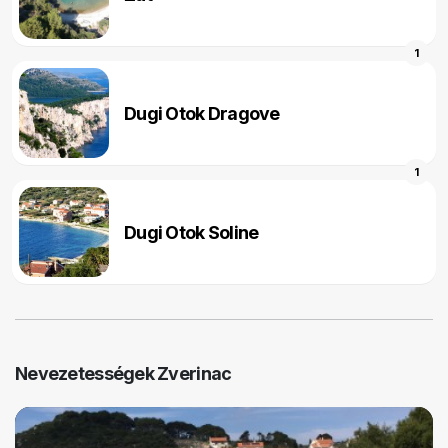
1
Dugi Otok Dragove
1
Dugi Otok Soline
Nevezetességek Zverinac