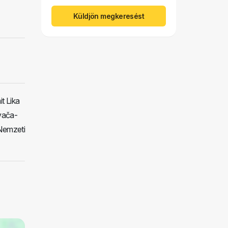
Küldjön megkeresést
t Lika
vača-
 Nemzeti