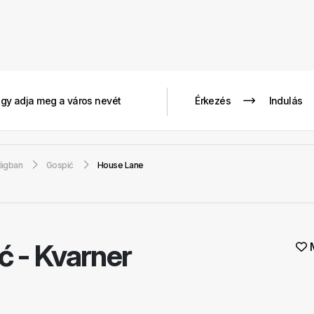
zágban
Gospić
House Lane
ć - Kvarner