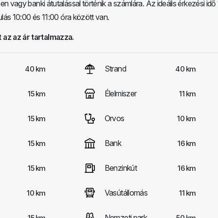
n vagy banki átutalással történik a számlára. Az ideális érkezési idő
ulás 10:00 és 11:00 óra között van.
 az az ár tartalmazza.
Strand
40 km
40 km
Élelmiszer
15 km
11 km
Orvos
15 km
10 km
Bank
15 km
16 km
Benzinkút
15 km
16 km
Vasútállomás
10 km
11 km
Nemzeti park
15 km
50 km