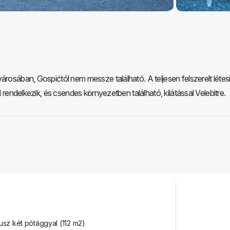
városában, Gospićtól nem messze található. A teljesen felszerelt léte
l rendelkezik, és csendes környezetben található, kilátással Velebitre.
usz két pótággyal (112 m2)