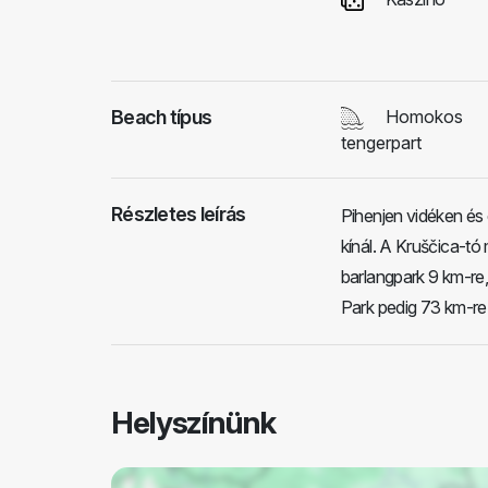
Beach típus
Homokos
tengerpart
Részletes leírás
Pihenjen vidéken és 
kínál. A Kruščica-t
barlangpark 9 km-re,
Park pedig 73 km-re 
Helyszínünk