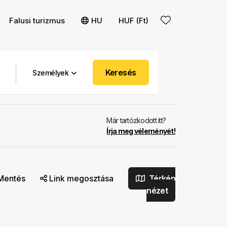
Falusi turizmus
HU
HUF (Ft)
Keresés
Személyek
Már tartózkodott itt?
Írja meg véleményét!
Mentés
Link megosztása
Térkép
nézet