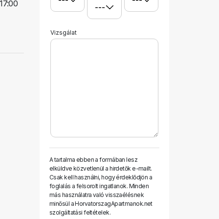
 17:00
Vizsgálat
A tartalma ebben a formában lesz
elküldve közvetlenül a hirdetők e-mailt.
Csak kell használni, hogy érdeklődjön a
foglalás a felsorolt ​​ingatlanok. Minden
más használatra való visszaélésnek
minősül a HorvatorszagApartmanok.net
szolgáltatási feltételek.