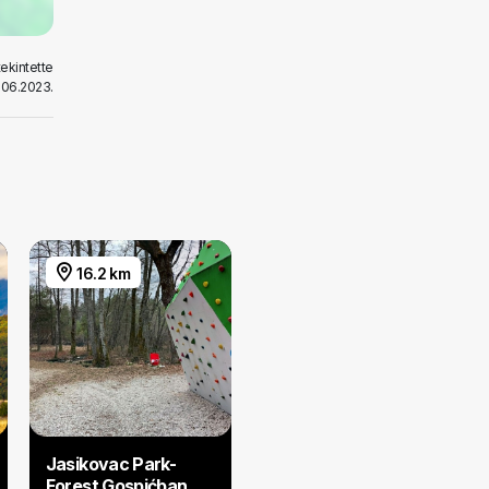
ekintette
.06.2023.
16.2 km
Jasikovac Park-
Forest Gospićban