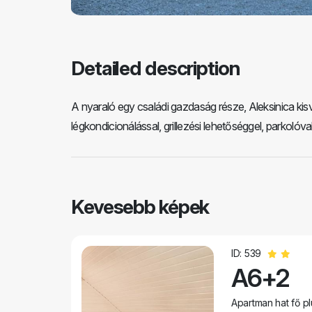
Detailed description
A nyaraló egy családi gazdaság része, Aleksinica kis
légkondicionálással, grillezési lehetőséggel, parkolóva
Kevesebb képek
ID: 539
A6+2
Apartman hat fő pl