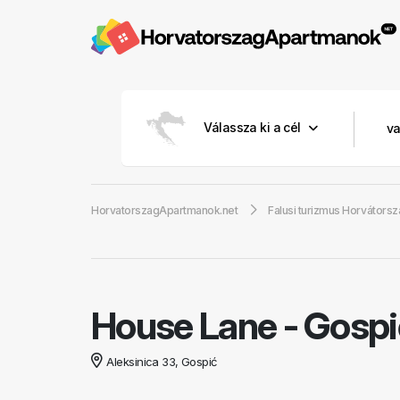
Válassza ki a cél
HorvatorszagApartmanok.net
Falusi turizmus Horvátors
House Lane
-
Gospi
Aleksinica 33, Gospić