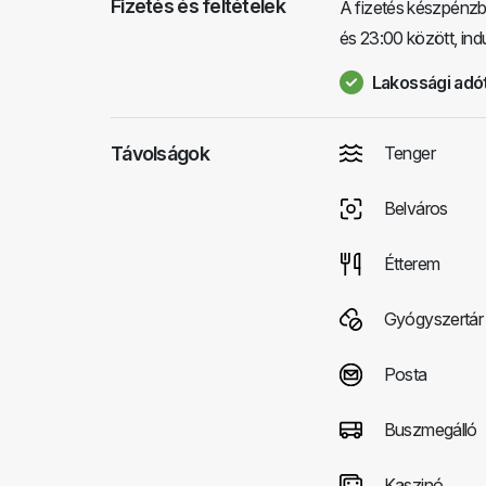
Fizetés és feltételek
A fizetés készpénzbe
és 23:00 között, ind
Lakossági adót
Távolságok
Tenger
Belváros
Étterem
Gyógyszertár
Posta
Buszmegálló
Kaszinó