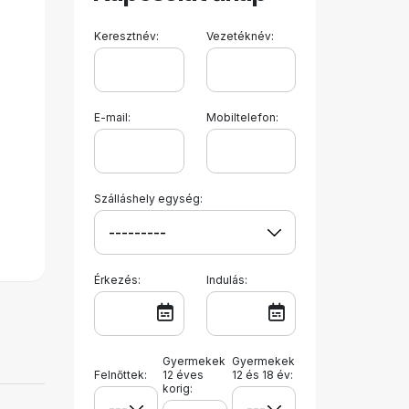
Keresztnév:
Vezetéknév:
E-mail:
Mobiltelefon:
Szálláshely egység:
Érkezés:
Indulás:
Gyermekek
Gyermekek
Felnőttek:
12 éves
12 és 18 év:
korig: