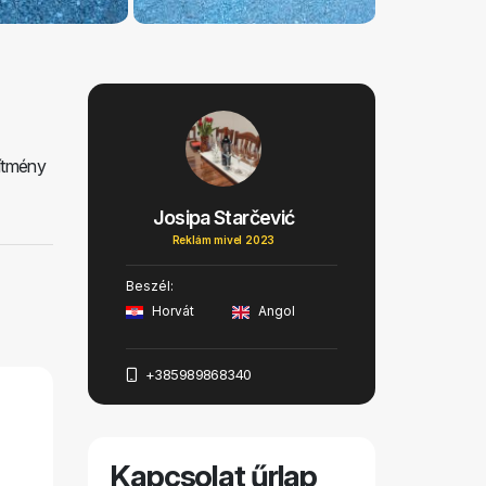
sítmény
Josipa Starčević
Reklám mivel 2023
Beszél:
Horvát
Angol
+385989868340
Kapcsolat űrlap