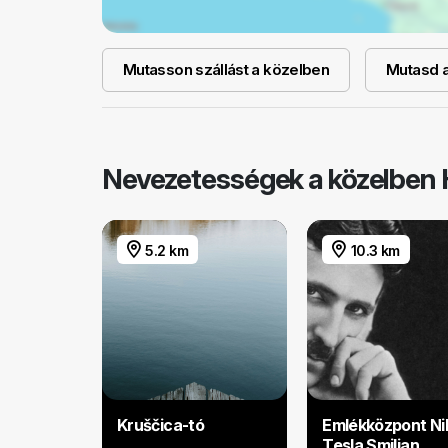
Mutasson szállást a közelben
Mutasd a 
Nevezetességek a közelben
5.2 km
10.3 km
Kruščica-tó
Emlékközpont Ni
Tesla Smiljan