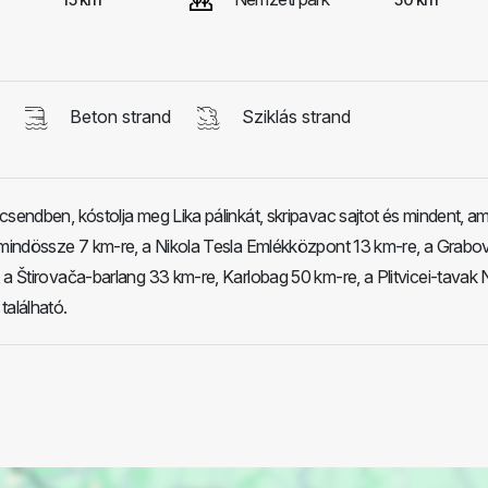
Beton strand
Sziklás strand
csendben, kóstolja meg Lika pálinkát, skripavac sajtot és mindent, ami
ó mindössze 7 km-re, a Nikola Tesla Emlékközpont 13 km-re, a Grabo
 a Štirovača-barlang 33 km-re, Karlobag 50 km-re, a Plitvicei-tavak
található.