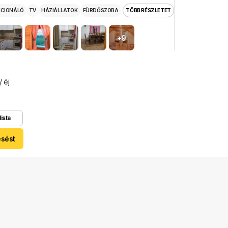
ICIONÁLÓ
TV
HÁZIÁLLATOK
FÜRDŐSZOBA
TÖBB RÉSZLETET
+9
/ éj
lista
esést