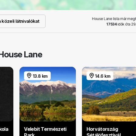
House Lane lista már megt
közeli látnivalókat
17534
idők óta 29
 House Lane
13.8 km
14.6 km
kola
Velebit Természeti
Horvátország
Park
Sétálófesztivál