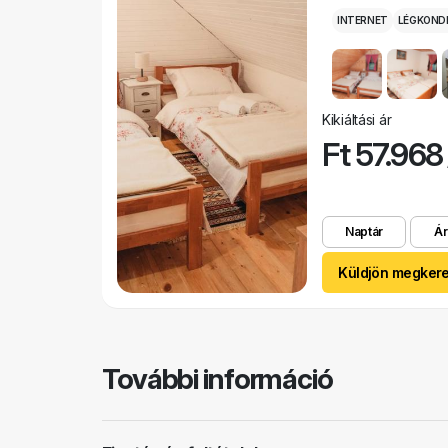
INTERNET
LÉGKOND
Kikiáltási ár
Ft 57.968
Naptár
Ár
Küldjön megker
További információ