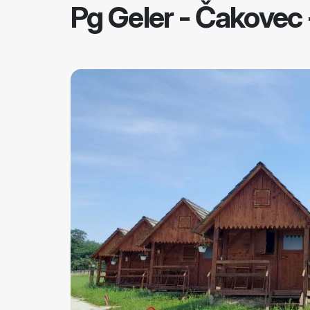
Pg Geler
-
Čakovec 