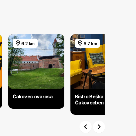
6.2 km
6.7 km
Čakovec óvárosa
Bistro Beška
Čakovecben
Previous
Next