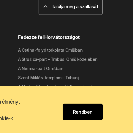
Találja meg a szállását
Fedezze fel Horvátországot
A Cetina-folyó torkolata Omišban
A Stružica-part – Trnbusi Omiš közelében
A Nemira-part Omišban
Szent Miklós-templom – Tribunj
A Marina Mala Lamjana Ugljan szigetén
i élményt
Rendben
ookie-k
t
Rólunk
Felhasználási feltételek
Apartmanija.hr