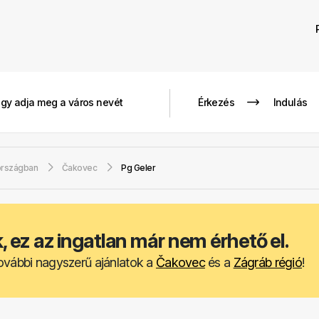
országban
Čakovec
Pg Geler
 ez az ingatlan már nem érhető el.
ovábbi nagyszerű ajánlatok a
Čakovec
és a
Zágráb régió
!