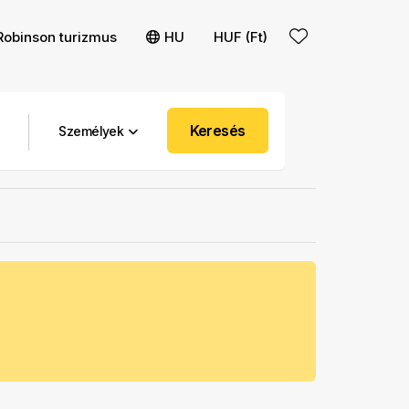
Robinson turizmus
HU
HUF (Ft)
Keresés
Személyek