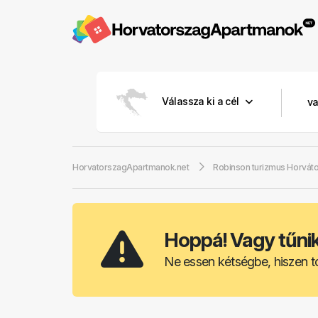
Válassza ki a cél
HorvatorszagApartmanok.net
Robinson turizmus Horvát
Hoppá! Vagy tűnik,
Ne essen kétségbe, hiszen t