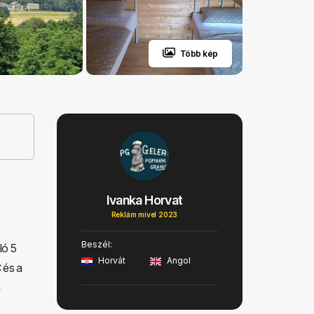
Több kép
Ivanka Horvat
Reklám mivel 2023
Beszél:
ló 5
Horvát
Angol
 és a
n