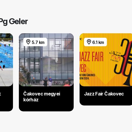
Pg Geler
5.7 km
6.1 km
k
Čakovec megyei
Jazz Fair Čakovec
kórház