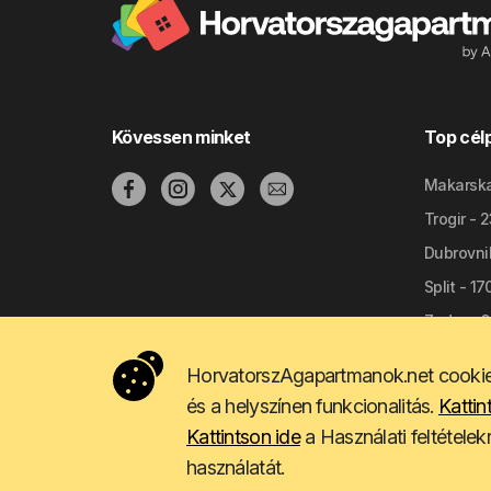
Kövessen minket
Top cél
Makarska
Trogir - 
Dubrovni
Split - 1
Zadar - 
HorvatorszAgapartmanok.net cookie-
és a helyszínen funkcionalitás.
Kattin
Kattintson ide
a Használati feltételek
használatát.
Copyright © 2009 - 2026 Do-bra d.o.o.