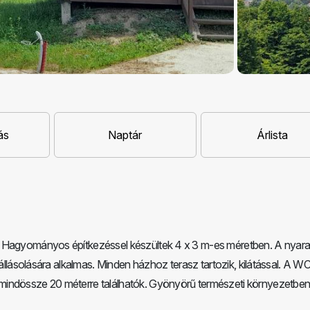
ás
Naptár
Árlista
. Hagyományos építkezéssel készültek 4 x 3 m-es méretben. A nyara
zállásolására alkalmas. Minden házhoz terasz tartozik, kilátással. A WC
mindössze 20 méterre találhatók. Gyönyörű természeti környezetbe