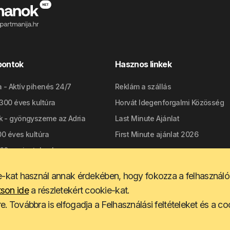
pontok
Hasznos linkek
 - Aktív pihenés 24/7
Reklám a szállás
2300 éves kultúra
Horvát Idegenforgalmi Közösség
k - gyöngyszeme az Adria
Last Minute Ajánlat
700 éves kultúra
First Minute ajánlat 2026
300+ szigeteken!
kat használ annak érdekében, hogy fokozza a felhasználó
tson ide
a részletekért cookie-kat.
re. Továbbra is elfogadja a Felhasználási feltételeket és a c
Kapcsola