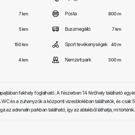
Posta
7 km
800 m
Buszmegálló
5 km
7 km
Sport tevékenységek
150 km
40 m
Nemzeti park
4 km
300 m
napajtában fekhely foglalható. A fészerben 14 férőhely található egyé
A WC és a zuhanyzók a központi vizesblokkban találhatók, és csak 
az adrenalin parkban található, így az ablakból láthatja, mi történik.