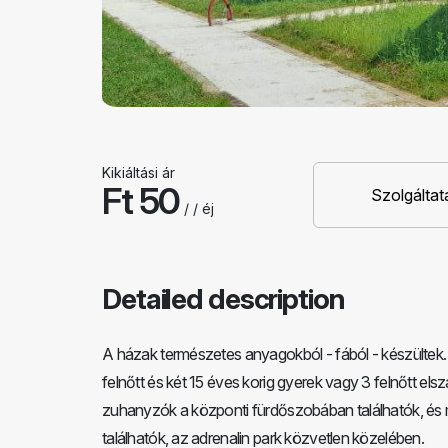
Kikiáltási ár
Ft 50
Szolgáltat
/ / éj
Detailed description
A házak természetes anyagokból - fából - készültek
felnőtt és két 15 éves korig gyerek vagy 3 felnőtt els
zuhanyzók a központi fürdőszobában találhatók, és 
találhatók, az adrenalin park közvetlen közelében.