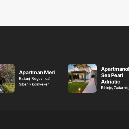
Apartmano
Apartman Meri
Sea Pearl
Ražanj (Rogoznica),
Adriatic
Sibenik környékén
Bibinje, Zadar ré