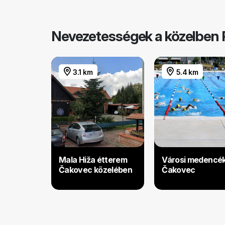
Nevezetességek a közelben 
3.1 km
5.4 km
Mala Hiža étterem
Városi medencé
Čakovec közelében
Čakovec