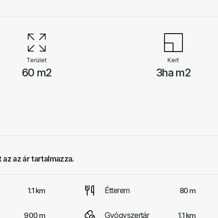
Terület
Kert
60 m2
3ha m2
 az az ár tartalmazza.
Étterem
1.1 km
80 m
Gyógyszertár
900 m
1.1 km