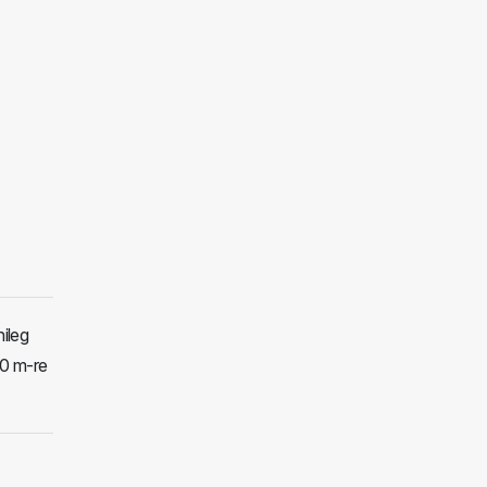
nileg
50 m-re