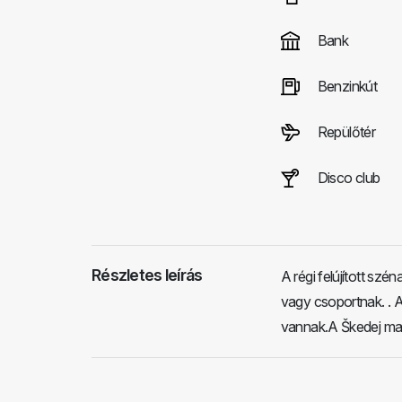
Bank
Benzinkút
Repülőtér
Disco club
Részletes leírás
A régi felújított szé
vagy csoportnak. . 
vannak.A Škedej maga 