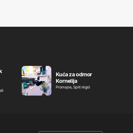
k
Kuća za odmor
Kornelija
Promajna, Split régió
gió