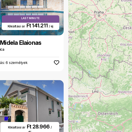
LAST MINUTE
Ft 141.211
Kikiáltási ár
/ éj
a Midela Elaionas
ica
tás: 6 személyek
Ft 28.966
Kikiáltási ár
/
éj