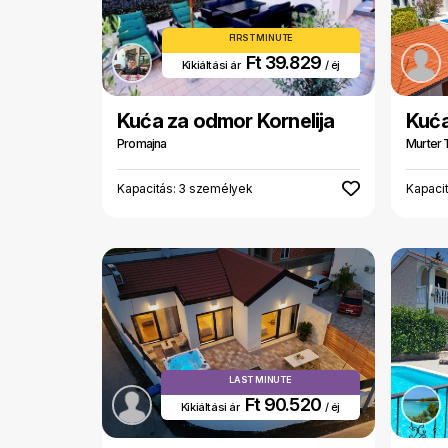
FIRST MINUTE
Ft 39.829
Kikiáltási ár
/ éj
Kuća za odmor Kornelija
Kuć
Promajna
Murter 
Kapacitás: 3 személyek
Kapaci
LAST MINUTE
Ft 90.520
Kikiáltási ár
/ éj