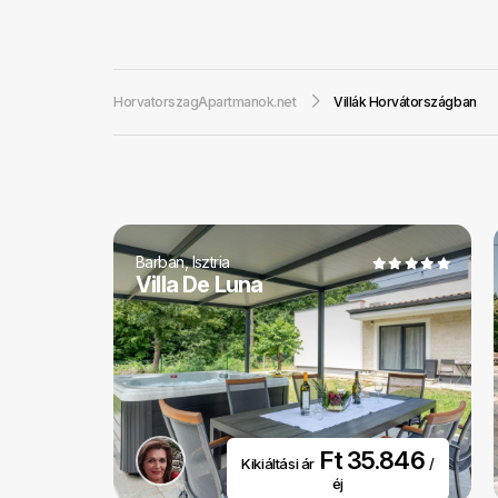
hangulatos külté
hogy megtalálja a
HorvatorszagApartmanok.net
Villák Horvátországban
vendégszeretet 
Barban, Isztria
Villa De Luna
Ft 35.846
Kikiáltási ár
/
éj