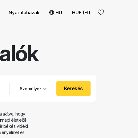
Nyaralóházak
HU
HUF (Ft)
alók
Keresés
Személyek
lakítva, hogy
api élet elől.
ár békés vidéki
kényelmet és