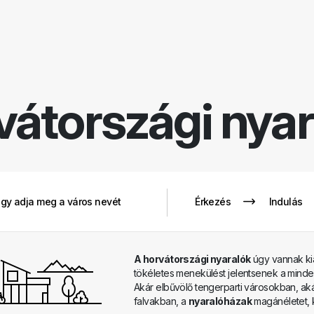
vátországi nyar
A horvátországi nyaralók
úgy vannak kia
tökéletes menekülést jelentsenek a mindenn
Akár elbűvölő tengerparti városokban, ak
falvakban, a
nyaralóházak
magánéletet, 