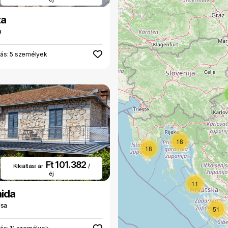
ta
a
tás: 5 személyek
18
18
Ft 101.382
Kikiáltási ár
/
éj
11
ida
lsa
51