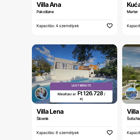
Villa Ana
Kuća
Pakoštane
Murter
Kapacitás: 4 személyek
Kapaci
LAST MINUTE
Ft 126.728
Kikiáltási ár
/
éj
Villa Lena
Vill
Šibenik
Šolta N
Kapacitás: 6 személyek
Kapaci