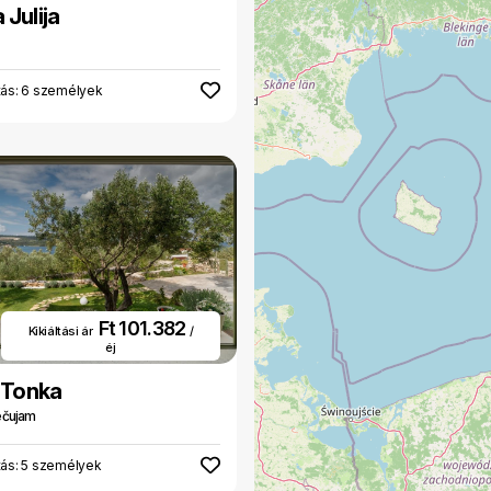
 Julija
tás: 6 személyek
Ft 101.382
Kikiáltási ár
/
éj
a Tonka
ečujam
tás: 5 személyek