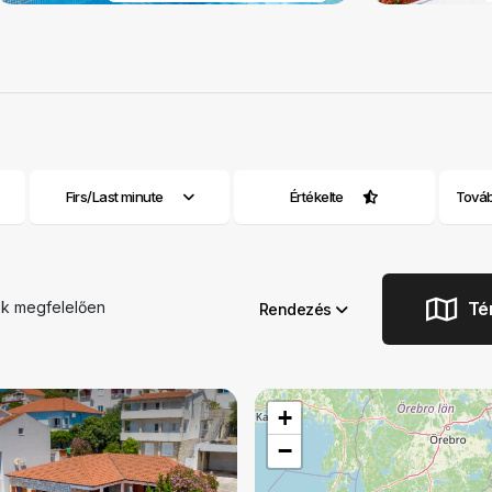
Firs/Last minute
Értékelte
Továb
nek megfelelően
Té
Rendezés
+
−