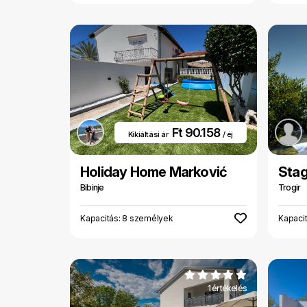
Ft 90.158
Kikiáltási ár
/ éj
Holiday Home Marković
Sta
Bibinje
Trogir
Kapacitás: 8 személyek
Kapaci
1 értékelés