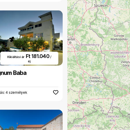
Ft 181.040
Kikiáltási ár
/
éj
gnum Baba
tás: 4 személyek