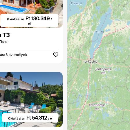
Ft 130.349
Kikiáltási ár
/
éj
a T3
Tisno
tás: 6 személyek
Ft 54.312
Kikiáltási ár
/ éj