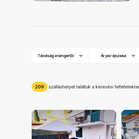
Távolság a tengertől
Ár per éjszaka
209
szálláshelyet találtuk a keresési feltételek