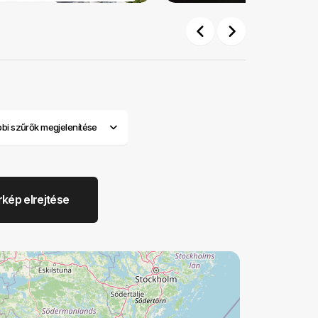
Previous
Next
bi szűrők megjelenítése
rkép elrejtése