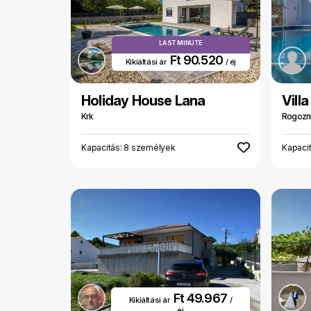
LAST MINUTE
Ft 90.520
Kikiáltási ár
/ éj
Holiday House Lana
Vill
Krk
Rogozn
Kapacitás: 8 személyek
Kapaci
Ft 49.967
Kikiáltási ár
/
éj