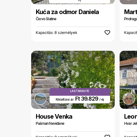
Kuća za odmor Daniela
Mar
Čiovo Slatine
Pridrag
Kapacitás: 8 személyek
Kapaci
LAST MINUTE
Ft 39.829
Kikiáltási ár
/ éj
House Venka
Leon
Pašman Neviđane
Hvar Je