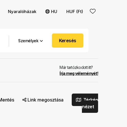
Nyaralóházak
HU
HUF (Ft)
Keresés
Személyek
Már tartózkodott itt?
Írja meg véleményét!
Mentés
Link megosztása
Térkép
nézet