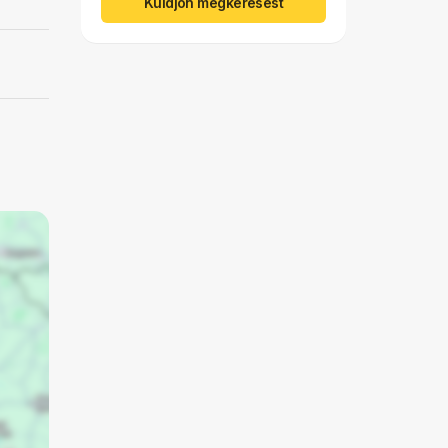
Küldjön megkeresést