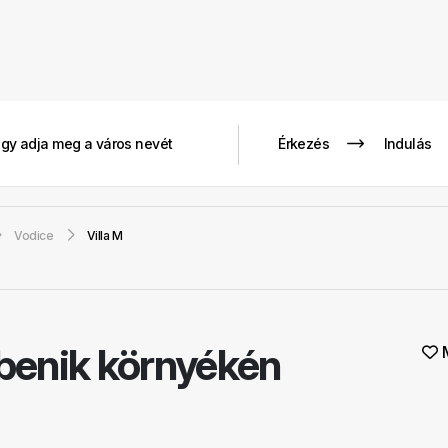
Vodice
Villa M
ibenik környékén