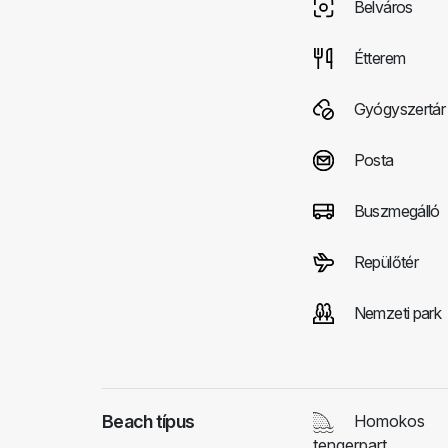
Belváros
Étterem
Gyógyszertár
Posta
Buszmegálló
Repülőtér
Nemzeti park
Beach típus
Homokos
tengerpart