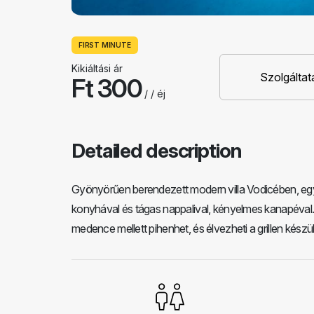
FIRST MINUTE
Kikiáltási ár
Szolgáltat
Ft 300
/ / éj
Detailed description
Gyönyörűen berendezett modern villa Vodicében, egy c
konyhával és tágas nappalival, kényelmes kanapéval. 
medence mellett pihenhet, és élvezheti a grillen készült