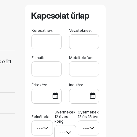
Kapcsolat űrlap
Keresztnév:
Vezetéknév:
E-mail:
Mobiltelefon:
 előtt
Érkezés:
Indulás:
Gyermekek
Gyermekek
Felnőttek:
12 éves
12 és 18 év:
korig: