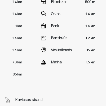
Élelmiszer
1.4 km
500 m
Orvos
1.4 km
1.4 km
Bank
1 km
1.4 km
Benzinkút
1.4 km
1.2 km
Vasútállomás
1.4 km
15 km
Marina
70 km
1.5 km
35 km
Kavicsos strand