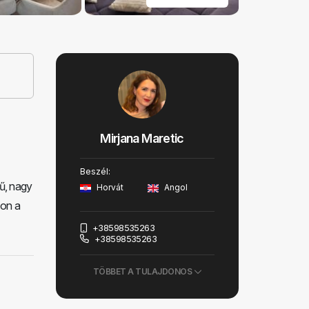
Mirjana Maretic
Beszél:
rű, nagy
Horvát
Angol
zon a
+38598535263
+38598535263
TÖBBET A TULAJDONOS