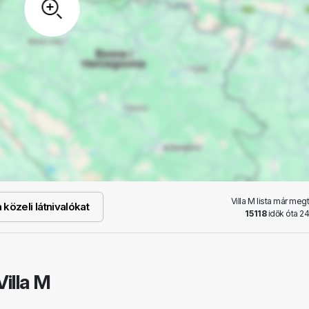
Villa M lista már meg
közeli látnivalókat
15118
idők óta 24
illa M