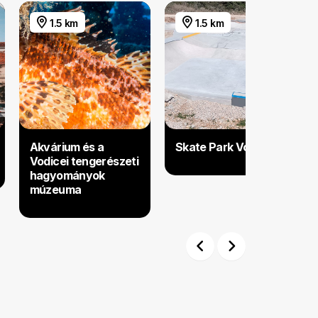
1.5 km
1.5 km
Akvárium és a
Skate Park Vodice
Vodicei tengerészeti
hagyományok
múzeuma
Previous
Next