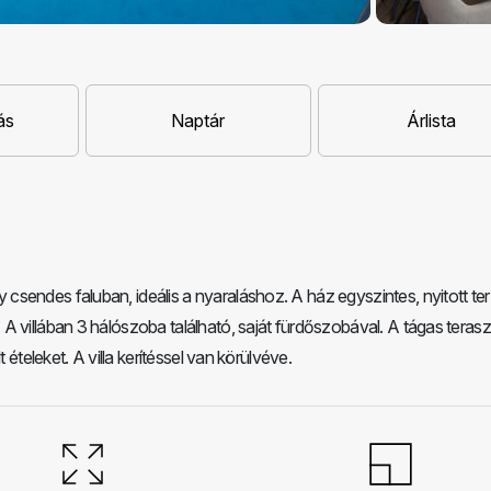
ás
Naptár
Árlista
sendes faluban, ideális a nyaraláshoz. A ház egyszintes, nyitott te
A villában 3 hálószoba található, saját fürdőszobával. A tágas teras
 ételeket. A villa kerítéssel van körülvéve.