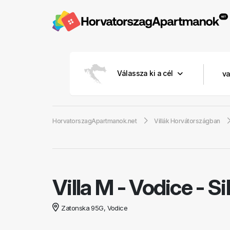
Válassza ki a cél
HorvatorszagApartmanok.net
Villák Horvátországban
Villa M
-
Vodice - S
Zatonska 95G, Vodice