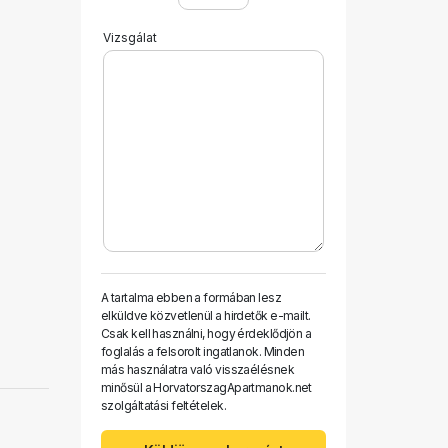
Vizsgálat
A tartalma ebben a formában lesz
elküldve közvetlenül a hirdetők e-mailt.
Csak kell használni, hogy érdeklődjön a
foglalás a felsorolt ​​ingatlanok. Minden
más használatra való visszaélésnek
minősül a HorvatorszagApartmanok.net
szolgáltatási feltételek.