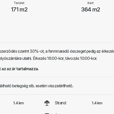
Terület
Kert
171 m2
364 m2
i szerződés szerint 30%-ot, a fennmaradó összeget pedig az érkezés
olyószámlára utalni. Érkezés 16:00-kor, távozás 10:00-kor.
 az az ár tartalmazza.
látható betegség stb. esetén visszatéríthető.
Strand
1.4 km
1.4 km