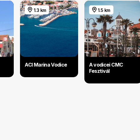
1.3 km
1.5 km
ACI Marina Vodice
A vodicei CMC
Fesztivál