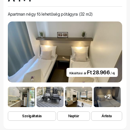
pihenéshez. A mobilház akár 5 fő befogadására is alkalmas, és
tökéletes családok vagy párok számára, akik...
Apartman négy fő lehetőség pótágyra (32 m2)
Ft 28.966
Kikiáltási ár
/ éj
+2
Szolgáltatás
Naptár
Árlista