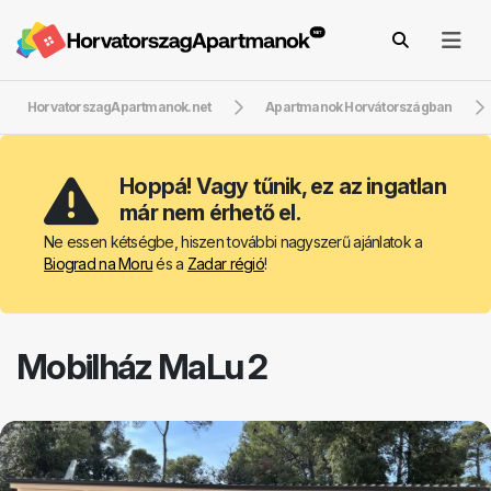
HorvatorszagApartmanok.net
Apartmanok Horvátországban
Hoppá! Vagy tűnik, ez az ingatlan
már nem érhető el.
Ne essen kétségbe, hiszen további nagyszerű ajánlatok a
Biograd na Moru
és a
Zadar régió
!
Mobilház MaLu 2