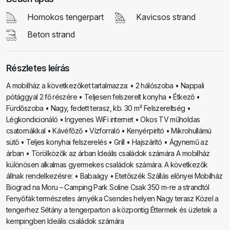
Homokos tengerpart
Kavicsos strand
Beton strand
Részletes leírás
A mobilház a következőket tartalmazza: • 2 hálószoba • Nappali
pótággyal 2 fő részére • Teljesen felszerelt konyha • Étkező •
Fürdőszoba • Nagy, fedett terasz, kb. 30 m² Felszereltség •
Légkondicionáló • Ingyenes WiFi internet • Okos TV műholdas
csatornákkal • Kávéfőző • Vízforraló • Kenyérpirító • Mikrohullámú
sütő • Teljes konyhai felszerelés • Grill • Hajszárító • Ágynemű az
árban • Törölközők az árban Ideális családok számára A mobilház
különösen alkalmas gyermekes családok számára. A következők
állnak rendelkezésre: • Babaágy • Etetőszék Szállás előnyei Mobilház
Biograd na Moru – Camping Park Soline Csak 350 m-re a strandtól
Fenyőfák természetes árnyéka Csendes helyen Nagy terasz Közel a
tengerhez Sétány a tengerparton a központig Éttermek és üzletek a
kempingben Ideális családok számára