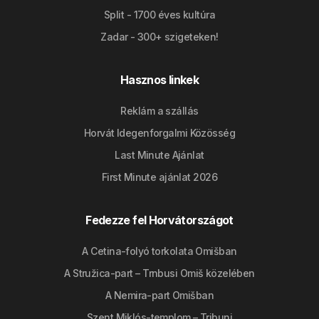
Split - 1700 éves kultúra
Zadar - 300+ szigeteken!
Hasznos linkek
Reklám a szállás
Horvát Idegenforgalmi Közösség
Last Minute Ajánlat
First Minute ajánlat 2026
Fedezze fel Horvátországot
A Cetina-folyó torkolata Omišban
A Stružica-part – Trnbusi Omiš közelében
A Nemira-part Omišban
Szent Miklós-templom – Tribunj