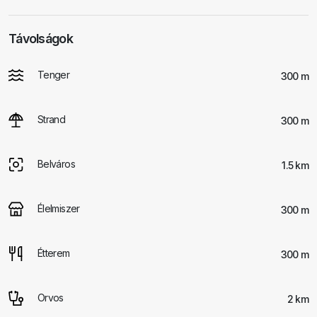
Távolságok
Tenger
300 m
Strand
300 m
Belváros
1.5 km
Élelmiszer
300 m
Étterem
300 m
Orvos
2 km