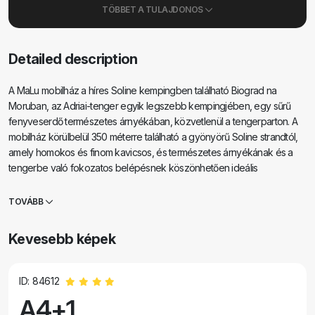
TÖBBET A TULAJDONOS
Detailed description
A MaLu mobilház a híres Soline kempingben található Biograd na
Moruban, az Adriai-tenger egyik legszebb kempingjében, egy sűrű
fenyveserdő természetes árnyékában, közvetlenül a tengerparton. A
mobilház körülbelül 350 méterre található a gyönyörű Soline strandtól,
amely homokos és finom kavicsos, és természetes árnyékának és a
tengerbe való fokozatos belépésnek köszönhetően ideális
gyermekes családok számára. A Soline kemping számos szolgáltatást
kínál, mint például éttermek, kávézók, pékség, üzlet, játszóterek és
TOVÁBB
sportlétesítmények, a tengerparton pedig egy sétány húzódik, amely
összeköti a kempinget Biograd na Moru központjával, amely körülbelül
Kevesebb képek
15 perc könnyű sétával elérhető. A MaLu mobilház csendes helyen
található, és ideális egy pihentető családi nyaraláshoz. Modern
berendezésű és teljesen felszerelt a kellemes tartózkodáshoz. A nagy
ID: 84612
fedett terasz lehetővé teszi, hogy egész nap a szabadban
A4+1
tartózkodjon, és kellemes helyet biztosít az étkezéshez és a