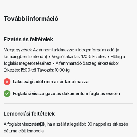
További információ
Fizetés és feltételek
Megjegyzések Az ár nem tartalmazza: • Idegenforgalmi adó (a
kempingben fizetendő) • Végső takarítás: 120 € Fizetés: • Előleg a
foglalás megerősítéséhez • A fennmaradó összeg érkezéskor
Érkezés: 15:00-tól Távozás: 10:00-ig
Lakossági adót nem az ár tartalmazza.
Foglalási visszaigazolás dokumentum foglalás esetén
Lemondási feltételek
A foglalót visszatérítjük, ha a szállást legalább 30 nappal az érkezés
dátuma előtt lemondja.