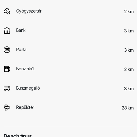
Gyógyszertár
2 km
Bank
3 km
Posta
3 km
Benzinkút
2 km
Buszmegálló
3 km
Repülőtér
28 km
Beach típus