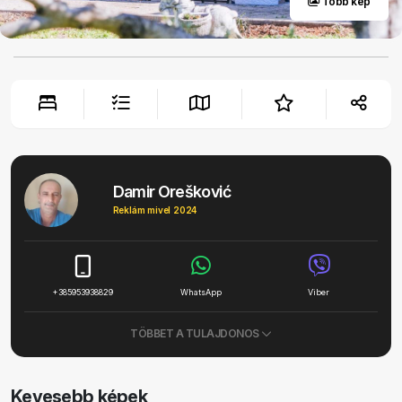
Több kép
Damir Orešković
Reklám mivel 2024
+385953938829
WhatsApp
Viber
TÖBBET A TULAJDONOS
Kevesebb képek