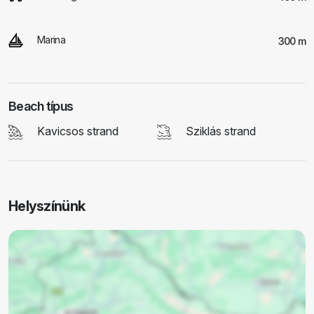
Marina
300 m
Beach típus
Kavicsos strand
Sziklás strand
Helyszínünk