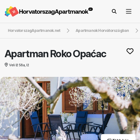
HorvatorszagApartmanok.net
Apartmanok Horvátországban
Apartman Roko Opaćac
Veli Iž 58a, Iž