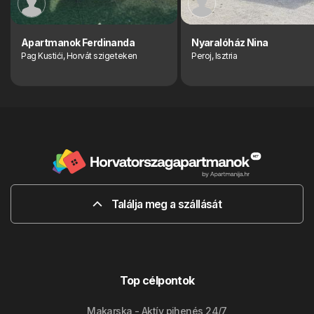
Apartmanok Ferdinanda
Nyaralóház Nina
Pag Kustići, Horvát szigeteken
Peroj, Isztria
Találja meg a szállását
Top célpontok
Makarska - Aktív pihenés 24/7