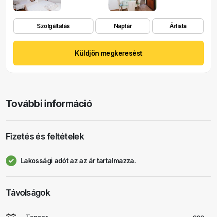
Szolgáltatás
Naptár
Árlista
Küldjön megkeresést
További információ
Fizetés és feltételek
Lakossági adót az az ár tartalmazza.
Távolságok