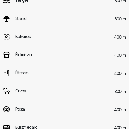
Tenger
600 m
Strand
600 m
Belváros
400 m
Élelmiszer
400 m
Étterem
400 m
Orvos
800 m
Posta
400 m
Buszmegálló
400 m