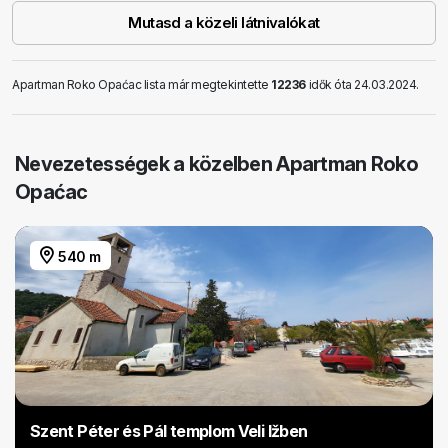
Mutasd a közeli látnivalókat
Apartman Roko Opaćac lista már megtekintette
12236
idők óta 24.03.2024.
Nevezetességek a közelben Apartman Roko
Opaćac
540 m
Szent Péter és Pál templom Veli Ižben