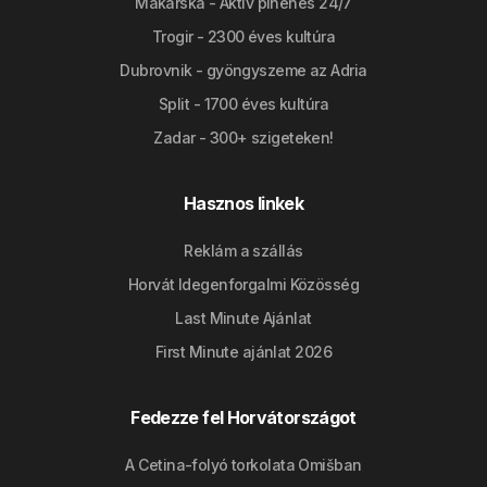
Makarska - Aktív pihenés 24/7
Trogir - 2300 éves kultúra
Dubrovnik - gyöngyszeme az Adria
Split - 1700 éves kultúra
Zadar - 300+ szigeteken!
Hasznos linkek
Reklám a szállás
Horvát Idegenforgalmi Közösség
Last Minute Ajánlat
First Minute ajánlat 2026
Fedezze fel Horvátországot
A Cetina-folyó torkolata Omišban