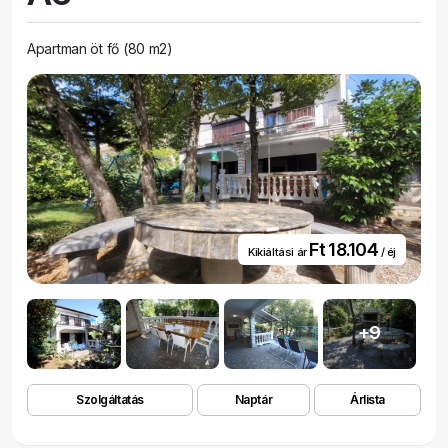
Apartman öt fő (80 m2)
Ft 18.104
Kikiáltási ár
/ éj
+9
Szolgáltatás
Naptár
Árlista