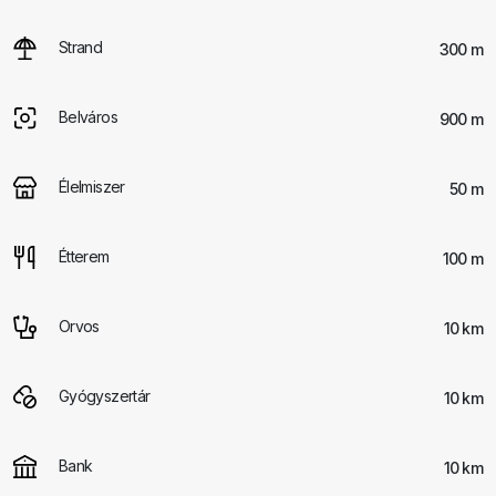
Strand
300 m
Belváros
900 m
Élelmiszer
50 m
Étterem
100 m
Orvos
10 km
Gyógyszertár
10 km
Bank
10 km