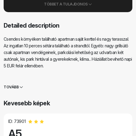
TÖBBET A TULAJDONOS
Detailed description
Csendes környéken található apartman saját kerttel és nagy terasszal.
Az ingatlan 10 perces sétára található a strandtól. Egyéb: nagy grillsütő
csak apartman vendégeinek, parkolási lehetőség az udvarban két
autónak, kis park hintával a gyerekeknek, klíma... Háziállat bevihető napi
5 EUR felár ellenében.
TOVÁBB
Kevesebb képek
ID: 73901
A5