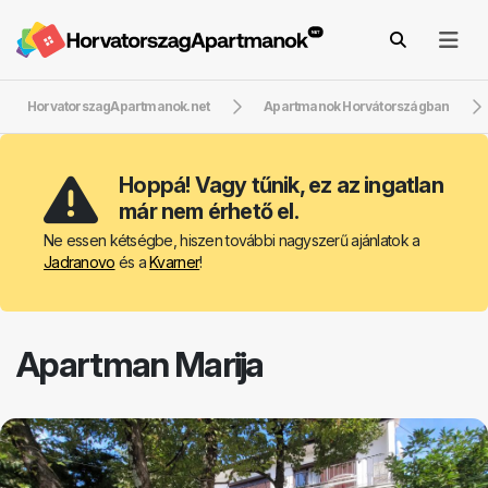
HorvatorszagApartmanok.net
Apartmanok Horvátországban
Hoppá! Vagy tűnik, ez az ingatlan
már nem érhető el.
Ne essen kétségbe, hiszen további nagyszerű ajánlatok a
Jadranovo
és a
Kvarner
!
Apartman Marija