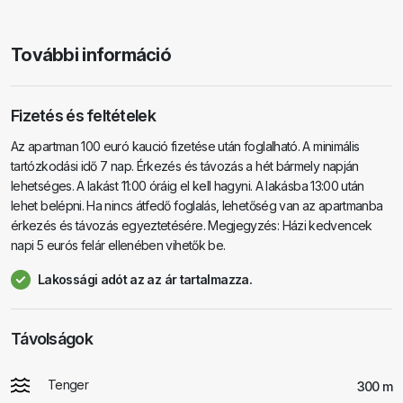
További információ
Fizetés és feltételek
Az apartman 100 euró kaució fizetése után foglalható. A minimális
tartózkodási idő 7 nap. Érkezés és távozás a hét bármely napján
lehetséges. A lakást 11:00 óráig el kell hagyni. A lakásba 13:00 után
lehet belépni. Ha nincs átfedő foglalás, lehetőség van az apartmanba
érkezés és távozás egyeztetésére. Megjegyzés: Házi kedvencek
napi 5 eurós felár ellenében vihetők be.
Lakossági adót az az ár tartalmazza.
Távolságok
Tenger
300 m