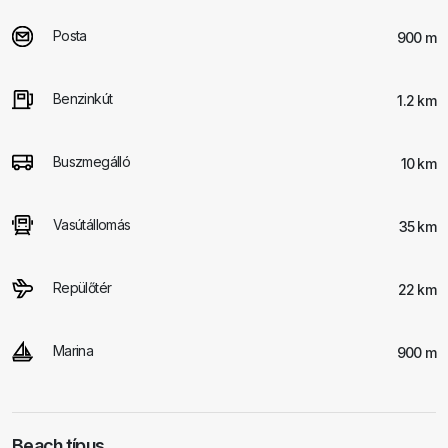
Posta
900 m
Benzinkút
1.2 km
Buszmegálló
10 km
Vasútállomás
35 km
Repülőtér
22 km
Marina
900 m
Beach típus