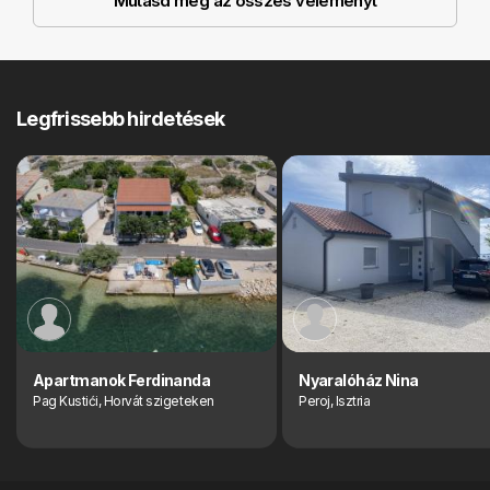
Mutasd meg az összes véleményt
Legfrissebb hirdetések
Apartmanok Ferdinanda
Nyaralóház Nina
Pag Kustići, Horvát szigeteken
Peroj, Isztria