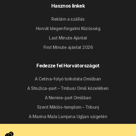
Hasznos linkek
Reklám a szállás
Horvát Idegenforgalmi Közösség
Last Minute Ajánlat
First Minute ajánlat 2026
Fedezze fel Horvátországot
A Cetina-folyó torkolata Omišban
A Stružica-part – Trnbusi Omiš közelében
A Nemira-part Omišban
Szent Miklós-templom – Tribunj
A Marina Mala Lamjana Ugljan szigetén
Kövessen minket