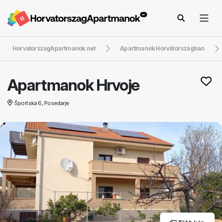
HorvatorszagApartmanok.net
Apartmanok Horvátországban
Apartmanok Hrvoje
Športska 6, Posedarje