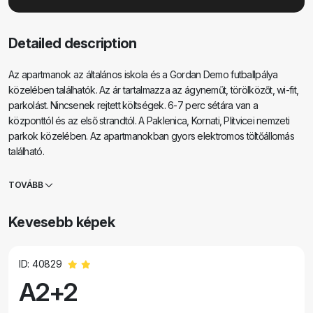
Detailed description
Az apartmanok az általános iskola és a Gordan Demo futballpálya
közelében találhatók. Az ár tartalmazza az ágyneműt, törölközőt, wi-fit,
parkolást. Nincsenek rejtett költségek. 6-7 perc sétára van a
központtól és az első strandtól. A Paklenica, Kornati, Plitvicei nemzeti
parkok közelében. Az apartmanokban gyors elektromos töltőállomás
található.
TOVÁBB
Kevesebb képek
ID: 40829
A2+2