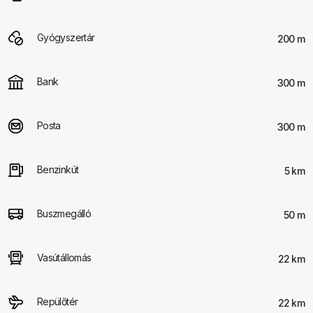
Gyógyszertár
200 m
Bank
300 m
Posta
300 m
Benzinkút
5 km
Buszmegálló
50 m
Vasútállomás
22 km
Repülőtér
22 km