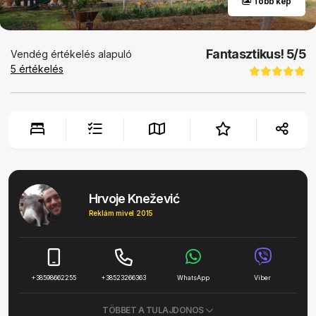
Több kép
Fantasztikus!
5
/5
Vendég értékelés alapuló
5
értékelés
Hrvoje Knežević
Reklám mivel 2015
+38598662255
+38523266363
WhatsApp
Viber
TÖBBET A TULAJDONOS