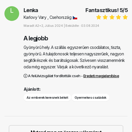
L
Lenka
Fantasztikus!
5
/
5
Karlovy Vary , Csehország
Maradt
A2+2
, Július 2024 |
Beküldte : 03.08.2024
A legjobb
Gyönyörű hely. A szállás egyszerűen csodálatos, tiszta,
gyönyörű. A tulajdonosok teljesen nagyszerűek, nagyon
segítőkészek és barátságosak. Szívesen visszamennénk
oda még egyszer. Várjuk a következő nyaralást.
A felülvizsgálat fordították cseh -
Eredeti megjelenítése
Ajánlott:
Az emberek keresnek békét
Gyermekes családok