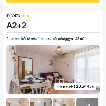
ID: 39173
A2+2
Apartman két fő részére plusz két pótággyal (45 m2)
Ft 23.644
Kikiáltási ár
/ éj
+3