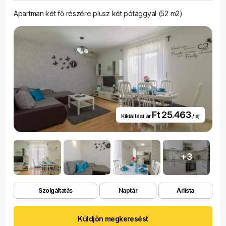
Apartman két fő részére plusz két pótággyal (52 m2)
Ft 25.463
Kikiáltási ár
/ éj
+3
Szolgáltatás
Naptár
Árlista
Küldjön megkeresést