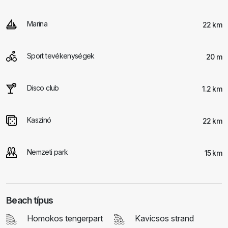
Marina
22 km
Sport tevékenységek
20 m
Disco club
1.2 km
Kaszinó
22 km
Nemzeti park
15 km
Beach típus
Homokos tengerpart
Kavicsos strand