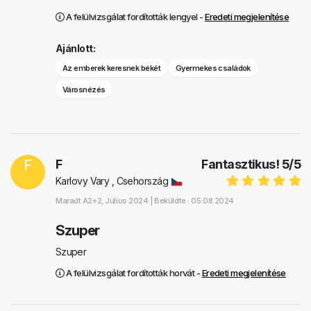
A felülvizsgálat fordították lengyel -
Eredeti megjelenítése
Ajánlott:
Az emberek keresnek békét
Gyermekes családok
Városnézés
F
F
Fantasztikus!
5
/
5
Karlovy Vary , Csehország
Maradt
A2+2
, Július 2024 |
Beküldte : 05.08.2024
Szuper
Szuper
A felülvizsgálat fordították horvát -
Eredeti megjelenítése