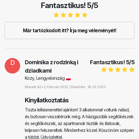
Fantasztikus! 5/5
Már tartózkodott itt? Írja meg véleményét!
D
Dominika z rodzinką i
Fantasztikus!
5
/
5
dziadkami
Kozy, Lengyelország
Maradt
A2+2
, Február 2025 |
Beküldte : 16.02.2025
Kinyilatkoztatás
Tiszta lelkiismerettel ajánlom! 3 alkalommal voltunk nálad,
és biztosan visszatérünk még. A házigazdák segítőkészek
és segítőkészek, az apartmanok tiszták és illatosak,
teljesen felszereltek. Mindenhez közel. Köszönöm szépen
a többit. Üdvözlettel.