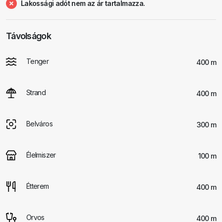
Lakossági adót nem az ár tartalmazza.
Távolságok
Tenger
400 m
Strand
400 m
Belváros
300 m
Élelmiszer
100 m
Étterem
400 m
Orvos
400 m