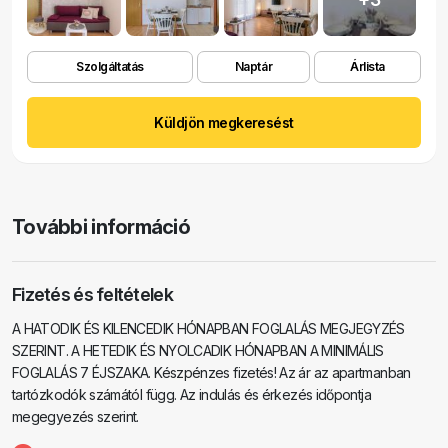
Szolgáltatás
Naptár
Árlista
Küldjön megkeresést
További információ
Fizetés és feltételek
A HATODIK ÉS KILENCEDIK HÓNAPBAN FOGLALÁS MEGJEGYZÉS
SZERINT. A HETEDIK ÉS NYOLCADIK HÓNAPBAN A MINIMÁLIS
FOGLALÁS 7 ÉJSZAKA. Készpénzes fizetés! Az ár az apartmanban
tartózkodók számától függ. Az indulás és érkezés időpontja
megegyezés szerint.