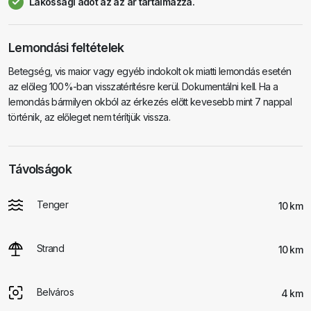
Lakossági adót az az ár tartalmazza.
Lemondási feltételek
Betegség, vis maior vagy egyéb indokolt ok miatti lemondás esetén
az előleg 100%-ban visszatérítésre kerül. Dokumentálni kell. Ha a
lemondás bármilyen okból az érkezés előtt kevesebb mint 7 nappal
történik, az előleget nem térítjük vissza.
Távolságok
Tenger
10 km
Strand
10 km
Belváros
4 km