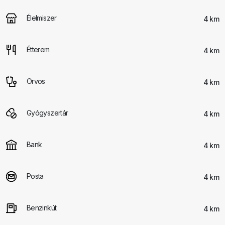
Élelmiszer
4 km
Étterem
4 km
Orvos
4 km
Gyógyszertár
4 km
Bank
4 km
Posta
4 km
Benzinkút
4 km