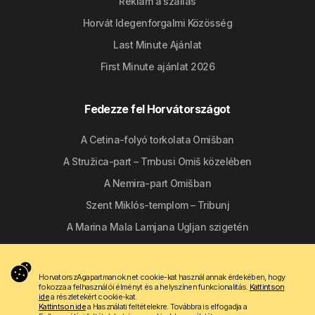
Reklám a szállás
Horvát Idegenforgalmi Közösség
Last Minute Ajánlat
First Minute ajánlat 2026
Fedezze fel Horvátországot
A Cetina-folyó torkolata Omišban
A Stružica-part – Trnbusi Omiš közelében
A Nemira-part Omišban
Szent Miklós-templom – Tribunj
A Marina Mala Lamjana Ugljan szigetén
Kövessen minket
HorvatorszAgapartmanok.net cookie-kat használ annak érdekében, hogy
fokozza a felhasználói élményt és a helyszínen funkcionalitás.
Kattintson
ide
a részletekért cookie-kat.
Kattintson ide
a Használati feltételekre. Továbbra is elfogadja a