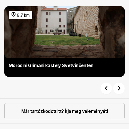
9.7 km
Morosini Grimani kastély Svetvinčenten
Previous
Next
Már tartózkodott itt? Írja meg véleményét!