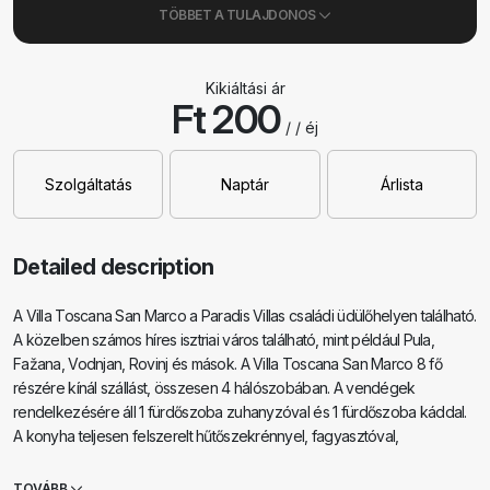
TÖBBET A TULAJDONOS
Kikiáltási ár
Ft 200
/ / éj
Szolgáltatás
Naptár
Árlista
Detailed description
A Villa Toscana San Marco a Paradis Villas családi üdülőhelyen található.
A közelben számos híres isztriai város található, mint például Pula,
Fažana, Vodnjan, Rovinj és mások. A Villa Toscana San Marco 8 fő
részére kínál szállást, összesen 4 hálószobában. A vendégek
rendelkezésére áll 1 fürdőszoba zuhanyzóval és 1 fürdőszoba káddal.
A konyha teljesen felszerelt hűtőszekrénnyel, fagyasztóval,
mikrohullámú sütővel és sütővel. A hatalmas TV és a kandalló kiváló
hangulatot teremt a nappaliban. A kellemes nyári érzés érdekében a
TOVÁBB