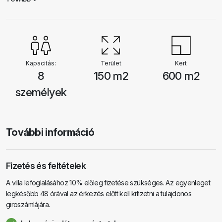
villa klímaberendezéssel felszerelt. A szabadtéri létesítmények közé
tartozik egy saját medence, grillező és egy fedett terasz két nagy
asztallal. A háztól mindössze 50 m-re található egy ingyenesen
használható teniszpálya és egy játszótér mesterséges patakkal és
különféle létesítményekkel.
Kapacitás:
Terület
Kert
8
150 m2
600 m2
személyek
További információ
Fizetés és feltételek
A villa lefoglalásához 10% előleg fizetése szükséges. Az egyenleget
legkésőbb 48 órával az érkezés előtt kell kifizetni a tulajdonos
giroszámlájára.