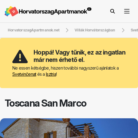
HorvatorszagApartmanok.net
Villák Horvátországban
Svet
Hoppá! Vagy tűnik, ez az ingatlan
már nem érhető el.
Ne essen kétségbe, hiszen további nagyszerű ajánlatok a
Svetvinčenat
és a
Isztria
!
Toscana San Marco