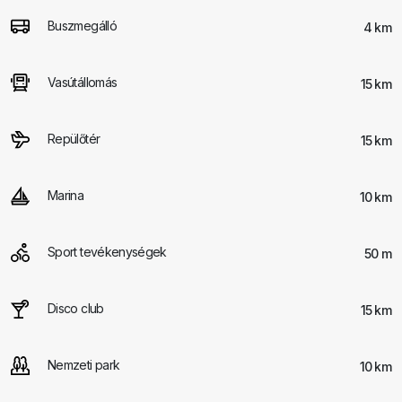
Buszmegálló
4 km
Vasútállomás
15 km
Repülőtér
15 km
Marina
10 km
Sport tevékenységek
50 m
Disco club
15 km
Nemzeti park
10 km