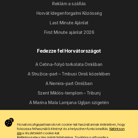
Reklám a szállás
Horvát Idegenforgalmi Közösség
Last Minute Ajánlat
First Minute ajánlat 2026
Fedezze fel Horvátországot
A Cetina-folyó torkolata Omišban
A Stružica-part – Trnbusi Omiš közelében
A Nemira-part Omišban
Szent Miklós-templom – Tribunj
A Marina Mala Lamjana Ugljan szigetén
Kövessen minket
HorvatorszAgapartmanok.net cookie-kat használ annak érdekében, hogy
fokozza a felhasználói élményt és a helyszínen funkcionalitás.
Kattintson
ide
a részletekért cookie-kat.
Kattintson ide
a Használati feltételekre. Továbbra is elfogadja a