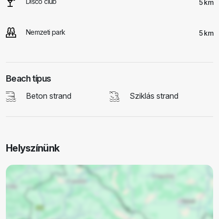
Disco club
5 km
Nemzeti park
5 km
Beach típus
Beton strand
Sziklás strand
Helyszínünk