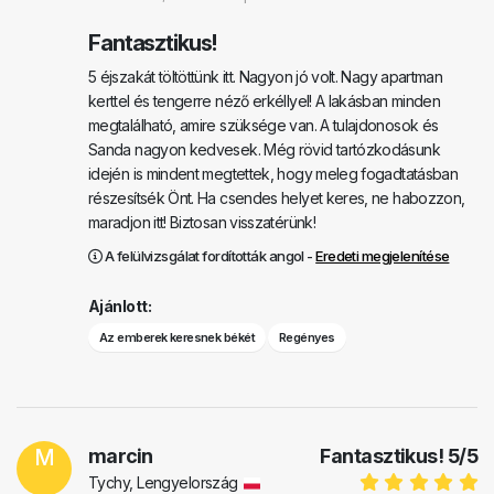
Fantasztikus!
5 éjszakát töltöttünk itt. Nagyon jó volt. Nagy apartman
kerttel és tengerre néző erkéllyel! A lakásban minden
megtalálható, amire szüksége van. A tulajdonosok és
Sanda nagyon kedvesek. Még rövid tartózkodásunk
idején is mindent megtettek, hogy meleg fogadtatásban
részesítsék Önt. Ha csendes helyet keres, ne habozzon,
maradjon itt! Biztosan visszatérünk!
A felülvizsgálat fordították angol -
Eredeti megjelenítése
Ajánlott:
Az emberek keresnek békét
Regényes
M
marcin
Fantasztikus!
5
/
5
Tychy, Lengyelország