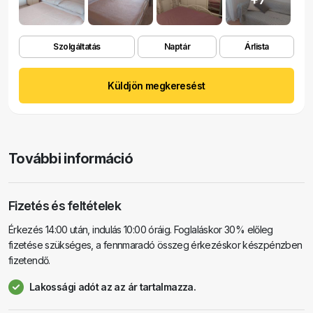
Szolgáltatás
Naptár
Árlista
Küldjön megkeresést
További információ
Fizetés és feltételek
Érkezés 14:00 után, indulás 10:00 óráig. Foglaláskor 30% előleg
fizetése szükséges, a fennmaradó összeg érkezéskor készpénzben
fizetendő.
Lakossági adót az az ár tartalmazza.