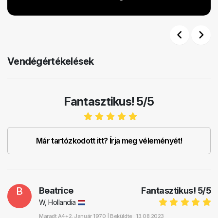
Previous
Next
Vendégértékelések
Fantasztikus! 5/5
Már tartózkodott itt? Írja meg véleményét!
B
Beatrice
Fantasztikus!
5
/
5
W, Hollandia
Maradt
A4+2
, Január 1970 |
Beküldte : 13.08.2023