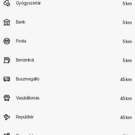
Gyógyszertár
5 km
Bank
5 km
Posta
5 km
Benzinkút
5 km
Buszmegálló
45 km
Vasútállomás
45 km
Repülőtér
45 km