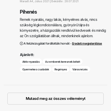
Maradt
A4
, Július 2021 |
Beküldte : 28.07.2021
Pihenés
Remek nyaralás, nagy lakás, kényelmes alvás, nincs
szükség légkondicionálásra, gyönyörű tájra és
környezetre, a házigazdák rendkívül kedvesek és mindig
az Ön szolgálatában állnak, mindenkinek ajánlom.
A felülvizsgálat fordították horvát -
Eredeti megjelenítése
Ajánlott:
Aktív nyaralás
Az emberek keresnek békét
Gyermekes családok
Regényes
Városnézés
Mutasd meg az összes véleményt